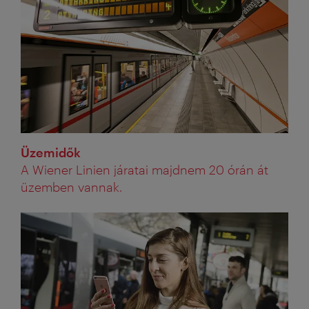
Üzemidők
A Wiener Linien járatai majdnem 20 órán át
üzemben vannak.