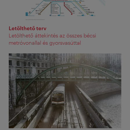
PDF
Kategória:
Letölthető terv
Letölthető áttekintés az összes bécsi
metróvonallal és gyorsvasúttal