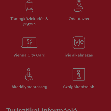
Tömegközlekedés &
Odautazás
jegyek
Vienna City Card
ivie alkalmazás
Akadálymentesség
Szolgáltatásaink
Turisztikai információ