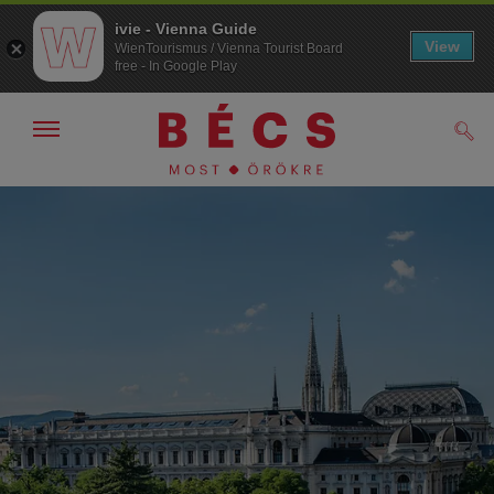
ivie - Vienna Guide
View
WienTourismus / Vienna Tourist Board
free - In Google Play
Navigáció
Kere
kijelzése
/
elrejtése
A
A
navigációhoz
tartalomhoz