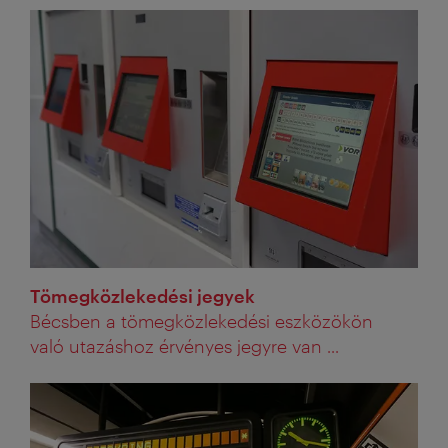
Tömegközlekedési jegyek
Bécsben a tömegközlekedési eszközökön
való utazáshoz érvényes jegyre van ...