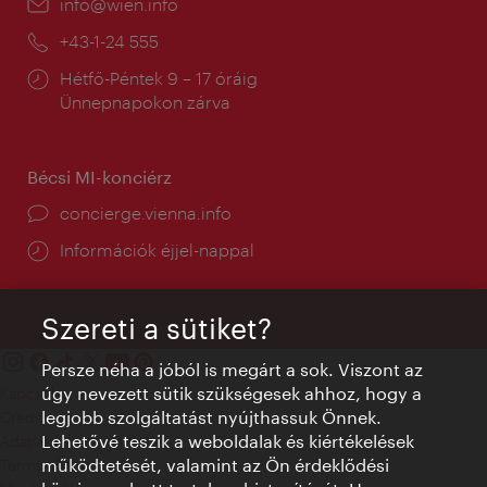
E-
info@wien.info
mail:
Telefon:
+43-1-24 555
Nyitva
Hétfő-Péntek 9 – 17 óráig
tartás:
Ünnepnapokon zárva
Bécsi MI-konciérz
concierge.vienna.info
Információk éjjel-nappal
Szereti a sütiket?
Persze néha a jóból is megárt a sok. Viszont az
úgy nevezett sütik szükségesek ahhoz, hogy a
Kapcsolat
legjobb szolgáltatást nyújthassuk Önnek.
Credits
Lehetővé teszik a weboldalak és kiértékelések
Adatvédelmi nyilatkozat
működtetését, valamint az Ön érdeklődési
Terms of Use