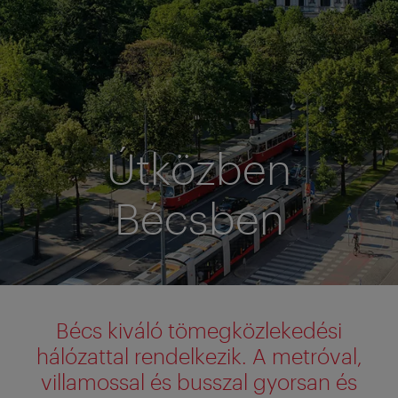
Útközben
Bécsben
Bécs kiváló tömegközlekedési
hálózattal rendelkezik. A metróval,
villamossal és busszal gyorsan és