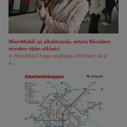
WienMobil: az alkalmazás, amely Bécsben
minden útján elkíséri
A WienMobil nagy segítség útközben, akár
a ...