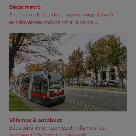
Bécsi metró
A bécsi metrórendszer gyors, megbízható
és kényelmes módot kínál a város ...
Villamos & autóbusz
Bécs sűrű és jól szervezett villamos- és
autóbuszhálózattal rendelkezik. ...