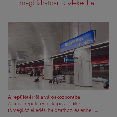
megbízhatóan közlekedhet.
A repülőtérről a városközpontba
A bécsi repülőtér jól kapcsolódik a
tömegközlekedési hálózathoz, és ennek ...