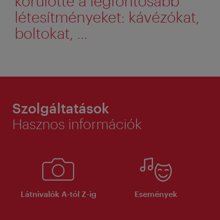
körülötte a legfontosabb
létesítményeket: kávézókat,
boltokat, ...
Szolgáltatások
Hasznos információk
Látnivalók A-tól Z-ig
Események