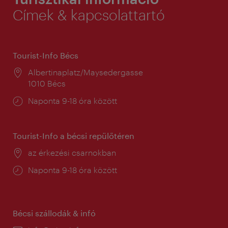
Címek & kapcsolattartó
Tourist-Info Bécs
Helyszín:
Albertinaplatz/Maysedergasse
1010 Bécs
Nyitva
Naponta 9-18 óra között
tartás:
Tourist-Info a bécsi repülőtéren
Helyszín:
az érkezési csarnokban
Nyitva
Naponta 9-18 óra között
tartás:
Bécsi szállodák & infó