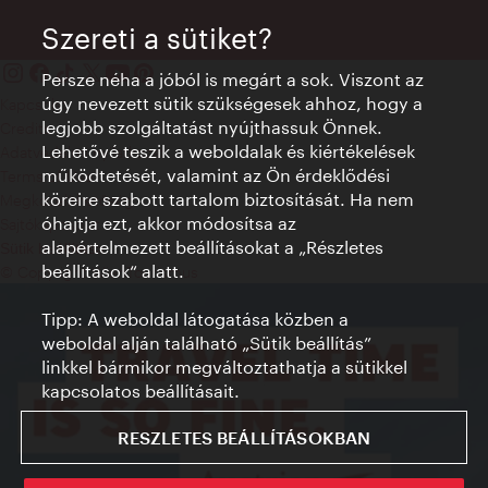
Szereti a sütiket?
Persze néha a jóból is megárt a sok. Viszont az
úgy nevezett sütik szükségesek ahhoz, hogy a
Kapcsolat
legjobb szolgáltatást nyújthassuk Önnek.
Credits
Lehetővé teszik a weboldalak és kiértékelések
Adatvédelmi nyilatkozat
működtetését, valamint az Ön érdeklődési
Terms of Use
köreire szabott tartalom biztosítását. Ha nem
Megközelíthetőség
óhajtja ezt, akkor módosítsa az
Sajtókapcsolat
alapértelmezett beállításokat a „Részletes
Sütik beállítása
beállítások“ alatt.
© Copyright WienTourismus
Tipp: A weboldal látogatása közben a
weboldal alján található „Sütik beállítás”
linkkel bármikor megváltoztathatja a sütikkel
kapcsolatos beállításait.
RESZLETES BEÁLLÍTÁSOKBAN