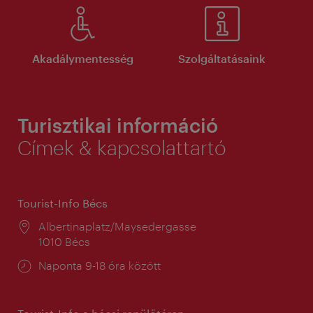
Akadálymentesség
Szolgáltatásaink
Turisztikai információ
Címek & kapcsolattartó
Tourist-Info Bécs
Helyszín:
Albertinaplatz/Maysedergasse
1010 Bécs
Nyitva
Naponta 9-18 óra között
tartás: