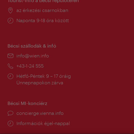
Tourist-Info a bécsi repülőtéren
Helyszín:
az érkezési csarnokban
Nyitva
Naponta 9-18 óra között
tartás:
Bécsi szállodák & infó
E-
info@wien.info
mail:
Telefon:
+43-1-24 555
Nyitva
Hétfő-Péntek 9 – 17 óráig
tartás:
Ünnepnapokon zárva
Bécsi MI-konciérz
concierge.vienna.info
Információk éjjel-nappal