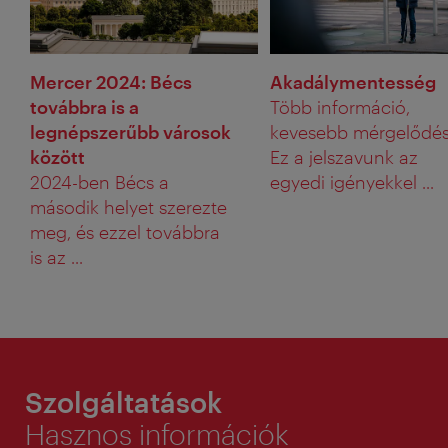
Mercer 2024: Bécs
Akadálymentesség
továbbra is a
Több információ,
legnépszerűbb városok
kevesebb mérgelődés
között
Ez a jelszavunk az
2024-ben Bécs a
egyedi igényekkel ...
második helyet szerezte
meg, és ezzel továbbra
is az ...
Szolgáltatások
Hasznos információk