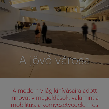
A jövő városa
A modern világ kihívásaira adott
innovatív megoldások, valamint a
mobilitás, a környezetvédelem és