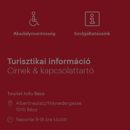
Akadálymentesség
Szolgáltatásaink
Turisztikai információ
Címek & kapcsolattartó
Tourist-Info Bécs
Helyszín:
Albertinaplatz/Maysedergasse
1010 Bécs
Nyitva
Naponta 9-18 óra között
tartás: