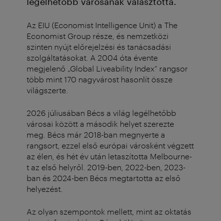
legélhetőbb városának választotta.
Az EIU (Economist Intelligence Unit) a The
Economist Group része, és nemzetközi
szinten nyújt előrejelzési és tanácsadási
szolgáltatásokat. A 2004 óta évente
megjelenő „Global Liveability Index” rangsor
több mint 170 nagyvárost hasonlít össze
világszerte.
2026 júliusában Bécs a világ legélhetőbb
városai között a második helyet szerezte
meg. Bécs már 2018-ban megnyerte a
rangsort, ezzel első európai városként végzett
az élen, és hét év után letaszította Melbourne-
t az első helyről. 2019-ben, 2022-ben, 2023-
ban és 2024-ben Bécs megtartotta az első
helyezést.
Az olyan szempontok mellett, mint az oktatás