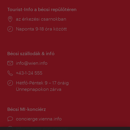
Tourist-Info a bécsi repülőtéren
Helyszín:
az érkezési csarnokban
Nyitva
Naponta 9-18 óra között
tartás:
Bécsi szállodák & infó
E-
info@wien.info
mail:
Telefon:
+43-1-24 555
Nyitva
Hétfő-Péntek 9 – 17 óráig
tartás:
Ünnepnapokon zárva
Bécsi MI-konciérz
concierge.vienna.info
Információk éjjel-nappal