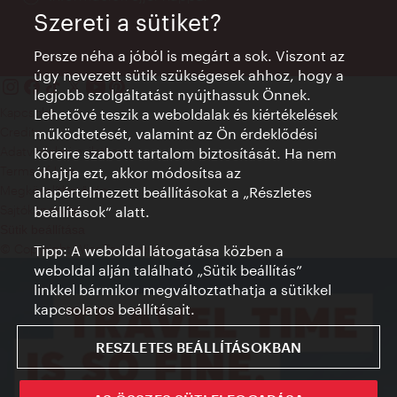
Szereti a sütiket?
Persze néha a jóból is megárt a sok. Viszont az
úgy nevezett sütik szükségesek ahhoz, hogy a
legjobb szolgáltatást nyújthassuk Önnek.
Kapcsolat
Lehetővé teszik a weboldalak és kiértékelések
Credits
működtetését, valamint az Ön érdeklődési
Adatvédelmi nyilatkozat
köreire szabott tartalom biztosítását. Ha nem
Terms of Use
óhajtja ezt, akkor módosítsa az
Megközelíthetőség
alapértelmezett beállításokat a „Részletes
Sajtókapcsolat
beállítások“ alatt.
Sütik beállítása
© Copyright WienTourismus
Tipp: A weboldal látogatása közben a
weboldal alján található „Sütik beállítás”
linkkel bármikor megváltoztathatja a sütikkel
kapcsolatos beállításait.
RESZLETES BEÁLLÍTÁSOKBAN