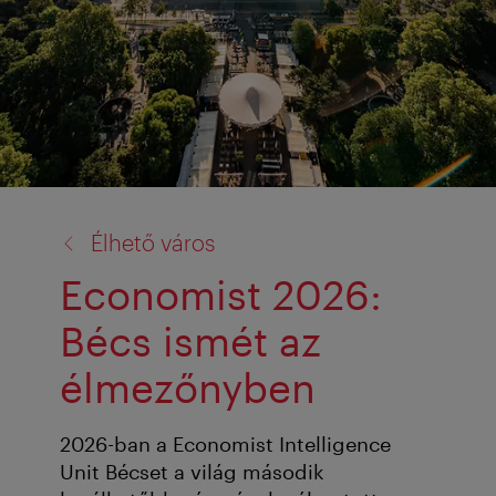
vissza
Élhető város
a:
Economist 2026:
Bécs ismét az
élmezőnyben
2026-ban a Economist Intelligence
Unit Bécset a világ második