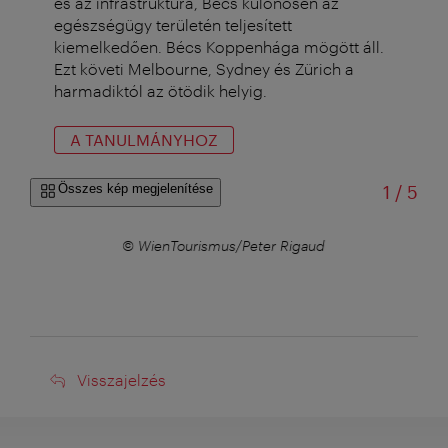
és az infrastruktúra, Bécs különösen az
egészségügy területén teljesített
kiemelkedően. Bécs Koppenhága mögött áll.
Ezt követi Melbourne, Sydney és Zürich a
harmadiktól az ötödik helyig.
A TANULMÁNYHOZ
/
Összes kép megjelenítése
1
/
5
© WienTourismus/Peter Rigaud
Visszajelzés
Visszajelzés