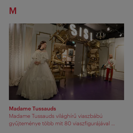
M
Madame Tussauds
Madame Tussauds világhírű viaszbábú
gyűjteménye több mit 80 viaszfigurájával ...