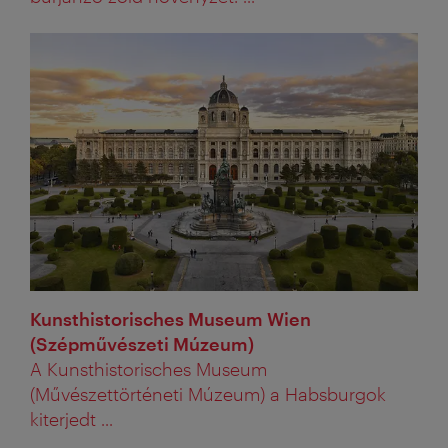
Kunsthistorisches Museum Wien
(Szépművészeti Múzeum)
A Kunsthistorisches Museum
(Művészettörténeti Múzeum) a Habsburgok
kiterjedt ...