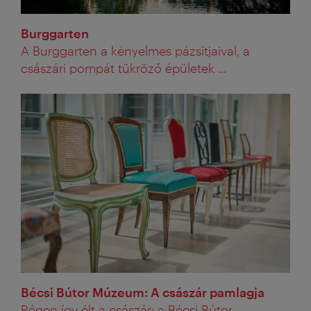
Burggarten
A Burggarten a kényelmes pázsitjaival, a
császári pompát tükröző épületek ...
Bécsi Bútor Múzeum: A császár pamlagja
Régen így élt a császár: a Bécsi Bútor