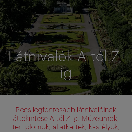
Látnivalók A-tól Z-
ig
Bécs legfontosabb látnivalóinak
áttekintése A-tól Z-ig.
Múzeumok,
templomok, állatkertek, kastélyok,