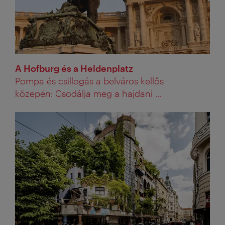
A Hofburg és a Heldenplatz
Pompa és csillogás a belváros kellős
közepén: Csodálja meg a hajdani ...