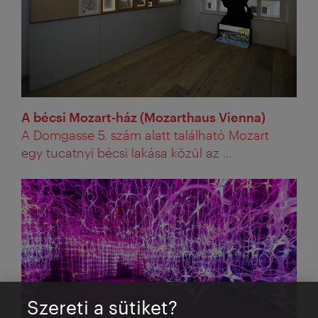
A bécsi Mozart-ház (Mozarthaus Vienna)
A Domgasse 5. szám alatt található Mozart
egy tucatnyi bécsi lakása közül az ...
Szereti a sütiket?