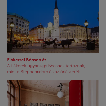
Fiákerrel Bécsen át
A fiákerek ugyanúgy Bécshez tartoznak,
mint a Stephansdom és az óriáskerék. ...