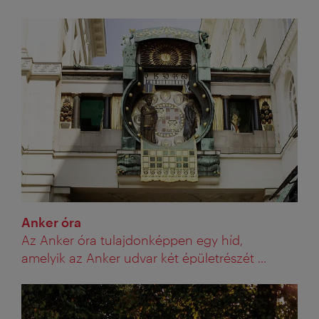
Anker óra
Az Anker óra tulajdonképpen egy híd,
amelyik az Anker udvar két épületrészét ...