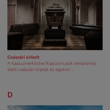
Császári sírbolt
A Kapuzinerkirche (Kapucinusok temploma)
alatti császári kriptát az egykori ...
D