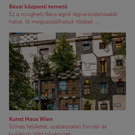
Bécsi központi temető
Ez a nyughely Bécs egyik legvarázslatosabb
helye. Itt megcsodálhatjuk többek ...
Kunst Haus Wien
Színes felületek, szabálytalan formák és
burjánzó zöld növényzet: ...