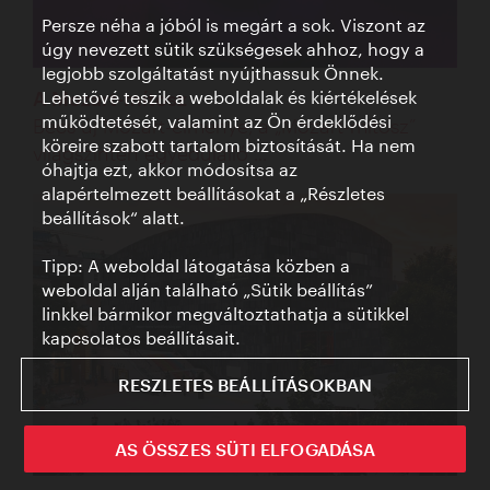
Persze néha a jóból is megárt a sok. Viszont az
úgy nevezett sütik szükségesek ahhoz, hogy a
legjobb szolgáltatást nyújthassuk Önnek.
Lehetővé teszik a weboldalak és kiértékelések
A Mozart-mítosz
működtetését, valamint az Ön érdeklődési
Bécs új Mozart-élménye, a „Mozart-mítosz”
köreire szabott tartalom biztosítását. Ha nem
világszinten egyedülálló ...
óhajtja ezt, akkor módosítsa az
alapértelmezett beállításokat a „Részletes
beállítások“ alatt.
Tipp: A weboldal látogatása közben a
weboldal alján található „Sütik beállítás”
linkkel bármikor megváltoztathatja a sütikkel
kapcsolatos beállításait.
RESZLETES BEÁLLÍTÁSOKBAN
AS ÖSSZES SÜTI ELFOGADÁSA