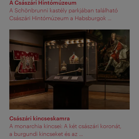
A Császári Hintómúzeum
A Schönbrunni kastély parkjában található
Császári Hintómúzeum a Habsburgok ...
Császári kincseskamra
A monarchia kincsei: A két császári koronát,
a burgundi kincseket és az ...