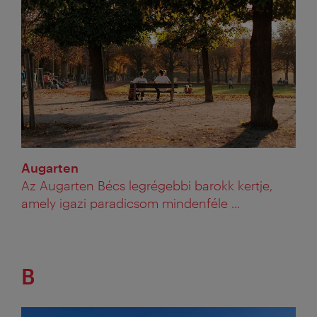
Augarten
Az Augarten Bécs legrégebbi barokk kertje,
amely igazi paradicsom mindenféle ...
B