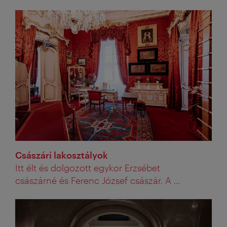
Császári lakosztályok
Itt élt és dolgozott egykor Erzsébet
császárné és Ferenc József császár. A ...