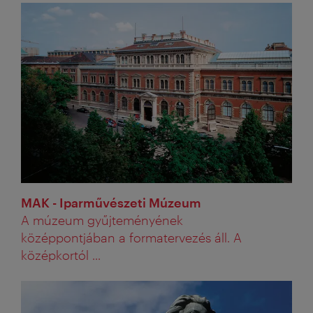
MAK - Iparművészeti Múzeum
A múzeum gyűjteményének
középpontjában a formatervezés áll. A
középkortól ...