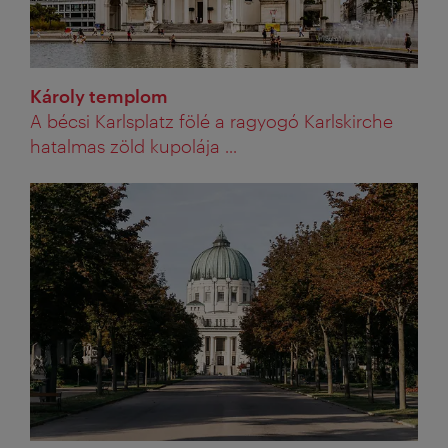
Károly templom
A bécsi Karlsplatz fölé a ragyogó Karlskirche
hatalmas zöld kupolája ...