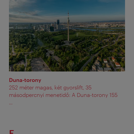
Duna-torony
252 méter magas, két gyorslift, 35
másodpercnyi menetidő: A Duna-torony 155
...
F