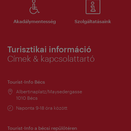
Akadálymentesség
Szolgáltatásaink
Turisztikai információ
Címek & kapcsolattartó
Tourist-Info Bécs
Helyszín:
Albertinaplatz/Maysedergasse
1010 Bécs
Nyitva
Naponta 9-18 óra között
tartás:
Tourist-Info a bécsi repülőtéren