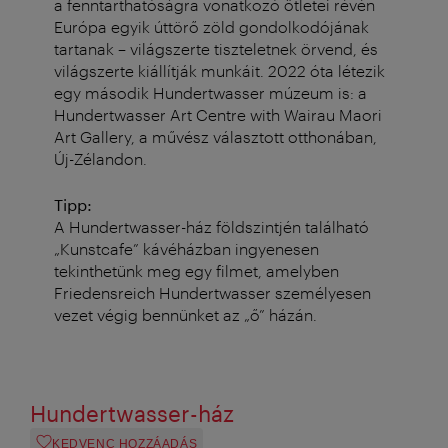
a fenntarthatóságra vonatkozó ötletei révén
Európa egyik úttörő zöld gondolkodójának
tartanak – világszerte tiszteletnek örvend, és
világszerte kiállítják munkáit. 2022 óta létezik
egy második Hundertwasser múzeum is: a
Hundertwasser Art Centre with Wairau Maori
Art Gallery, a művész választott otthonában,
Új-Zélandon.
Tipp:
A Hundertwasser-ház földszintjén található
„Kunstcafe” kávéházban ingyenesen
tekinthetünk meg egy filmet, amelyben
Friedensreich Hundertwasser személyesen
vezet végig bennünket az „ő” házán.
Hundertwasser-ház
KEDVENC HOZZÁADÁS