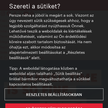
Szereti a sütiket?
Persze néha a jóból is megárt a sok. Viszont az
úgy nevezett sütik szükségesek ahhoz, hogy a
Kapcsolat
legjobb szolgáltatást nyújthassuk Önnek.
Credits
Lehetővé teszik a weboldalak és kiértékelések
Adatvédelmi nyilatkozat
működtetését, valamint az Ön érdeklődési
Terms of Use
köreire szabott tartalom biztosítását. Ha nem
Megközelíthetőség
óhajtja ezt, akkor módosítsa az
Sajtókapcsolat
alapértelmezett beállításokat a „Részletes
Sütik beállítása
beállítások“ alatt.
© Copyright WienTourismus
Tipp: A weboldal látogatása közben a
weboldal alján található „Sütik beállítás”
linkkel bármikor megváltoztathatja a sütikkel
kapcsolatos beállításait.
RESZLETES BEÁLLÍTÁSOKBAN