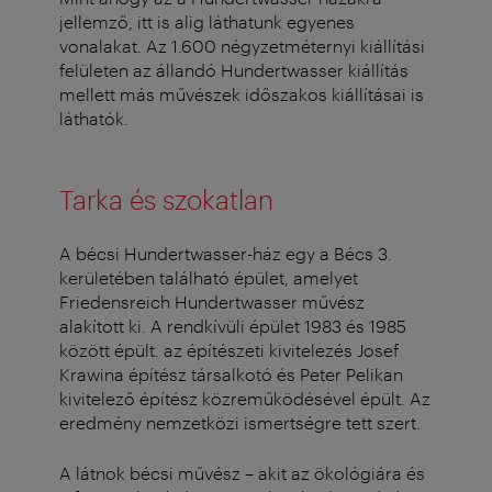
jellemző, itt is alig láthatunk egyenes
vonalakat. Az 1.600 négyzetméternyi kiállítási
felületen az állandó Hundertwasser kiállítás
mellett más művészek időszakos kiállításai is
láthatók.
Tarka és szokatlan
A bécsi Hundertwasser-ház egy a Bécs 3.
kerületében található épület, amelyet
Friedensreich Hundertwasser művész
alakított ki. A rendkívüli épület 1983 és 1985
között épült. az építészeti kivitelezés Josef
Krawina építész társalkotó és Peter Pelikan
kivitelező építész közreműködésével épült. Az
eredmény nemzetközi ismertségre tett szert.
A látnok bécsi művész – akit az ökológiára és