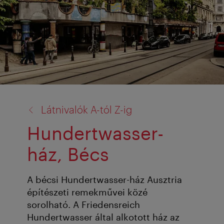
vissza
Látnivalók A-tól Z-ig
a:
Hundertwasser-
ház, Bécs
A bécsi Hundertwasser-ház Ausztria
építészeti remekművei közé
sorolható. A Friedensreich
Hundertwasser által alkotott ház az