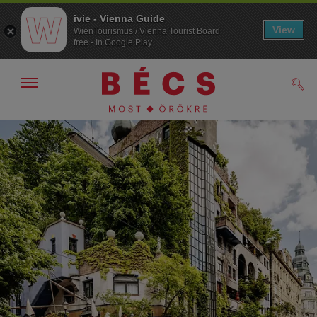
ivie - Vienna Guide
View
WienTourismus / Vienna Tourist Board
free - In Google Play
Navigáció
Kere
kijelzése
/
elrejtése
A
A
navigációhoz
tartalomhoz