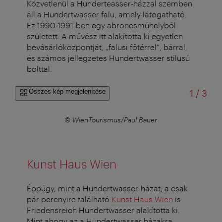
Közvetlenül a Hunderteasser-házzal szemben
áll a Hundertwasser falu, amely látogatható.
Ez 1990-1991-ben egy abroncsműhelyből
született. A művész itt alakította ki egyetlen
bevásárlóközpontját, „falusi főtérrel”, bárral,
és számos jellegzetes Hundertwasser stílusú
bolttal.
/
Összes kép megjelenítése
1
/
3
© WienTourismus/Paul Bauer
Kunst Haus Wien
Éppúgy, mint a Hundertwasser-házat, a csak
pár percnyire található
Kunst Haus Wien
is
Friedensreich Hundertwasser alakította ki.
Mint ahogy az a Hundertwasser házakra