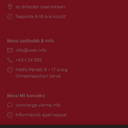
Helyszín:
az érkezési csarnokban
Nyitva
Naponta 9-18 óra között
tartás:
Bécsi szállodák & infó
E-
info@wien.info
mail:
Telefon:
+43-1-24 555
Nyitva
Hétfő-Péntek 9 – 17 óráig
tartás:
Ünnepnapokon zárva
Bécsi MI-konciérz
concierge.vienna.info
Információk éjjel-nappal