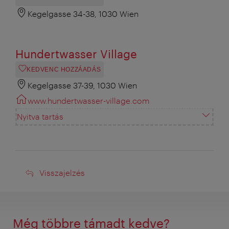
Kegelgasse 34-38, 1030 Wien
Hundertwasser Village
KEDVENC HOZZÁADÁS
Kegelgasse 37-39, 1030 Wien
www.hundertwasser-village.com
Nyitva tartás
Visszajelzés
Visszajelzés
Még többre támadt kedve?