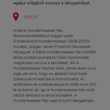
egész világból vonzza a látogatókat.
TÉRKÉP
A bécsi Hundertwasser-ház
félreismerhetetlenül magán viseli
Friedensreich Hundertwasser (1928-2000)
művész, polgári nevén Friedrich Stowasser
kézjegyét. A bécsi Hundertwasser-ház sokféle
tarka színben pompázó külső homlokzata
mágikusan vonzza a tekintetet. Aki a
Hundertwasser-házban lakik, annak ezen kívül
joga van arra, hogy az ablakai körül saját
ízlése szerint alakítsa a homlokzatot. Az
erkélyeken és a tetőteraszokon több mint 200
fa és bokor áll, így a Hundertwasser-ház zöld
oázist varázsol a város közepére. A
Hundertwasser-ház csak kívülről látogatható.