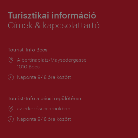
Turisztikai információ
Címek & kapcsolattartó
Tourist-Info Bécs
Helyszín:
Albertinaplatz/Maysedergasse
1010 Bécs
Nyitva
Naponta 9-18 óra között
tartás:
Tourist-Info a bécsi repülőtéren
Helyszín:
az érkezési csarnokban
Nyitva
Naponta 9-18 óra között
tartás: