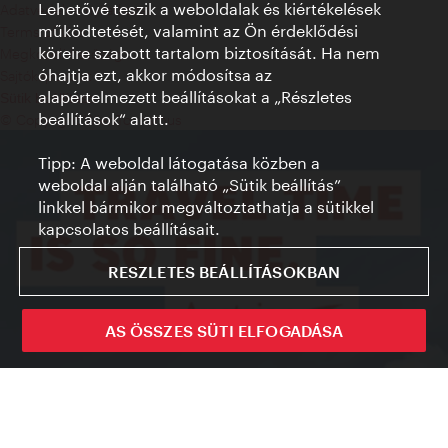
Lehetővé teszik a weboldalak és kiértékelések
Adatvédelmi nyilatkozat
működtetését, valamint az Ön érdeklődési
Terms of Use
köreire szabott tartalom biztosítását. Ha nem
Megközelíthetőség
óhajtja ezt, akkor módosítsa az
Sajtókapcsolat
alapértelmezett beállításokat a „Részletes
Sütik beállítása
beállítások“ alatt.
© Copyright WienTourismus
Tipp: A weboldal látogatása közben a
weboldal alján található „Sütik beállítás”
linkkel bármikor megváltoztathatja a sütikkel
kapcsolatos beállításait.
RESZLETES BEÁLLÍTÁSOKBAN
AS ÖSSZES SÜTI ELFOGADÁSA