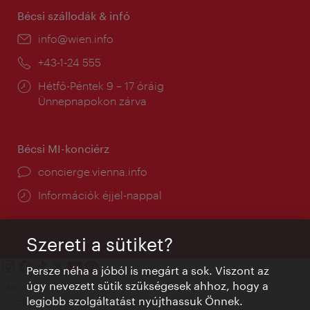
Bécsi szállodák & infó
E-
info@wien.info
mail:
Telefon:
+43-1-24 555
Nyitva
Hétfő-Péntek 9 – 17 óráig
tartás:
Ünnepnapokon zárva
Bécsi MI-konciérz
concierge.vienna.info
Információk éjjel-nappal
Szereti a sütiket?
Persze néha a jóból is megárt a sok. Viszont az
úgy nevezett sütik szükségesek ahhoz, hogy a
Kapcsolat
legjobb szolgáltatást nyújthassuk Önnek.
Credits