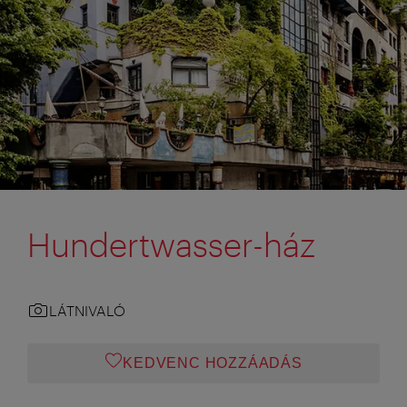
Hundertwasser-ház
LÁTNIVALÓ
KEDVENC HOZZÁADÁS