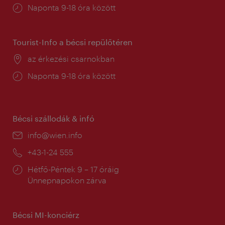
Nyitva
Naponta 9-18 óra között
tartás:
Tourist-Info a bécsi repülőtéren
Helyszín:
az érkezési csarnokban
Nyitva
Naponta 9-18 óra között
tartás:
Bécsi szállodák & infó
E-
info@wien.info
mail:
Telefon:
+43-1-24 555
Nyitva
Hétfő-Péntek 9 – 17 óráig
tartás:
Ünnepnapokon zárva
Bécsi MI-konciérz