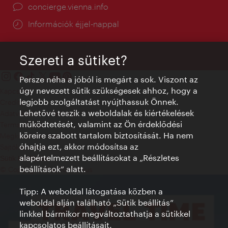
concierge.vienna.info
Információk éjjel-nappal
Szereti a sütiket?
Persze néha a jóból is megárt a sok. Viszont az
úgy nevezett sütik szükségesek ahhoz, hogy a
Kapcsolat
legjobb szolgáltatást nyújthassuk Önnek.
Credits
Lehetővé teszik a weboldalak és kiértékelések
Adatvédelmi nyilatkozat
működtetését, valamint az Ön érdeklődési
Terms of Use
köreire szabott tartalom biztosítását. Ha nem
Megközelíthetőség
óhajtja ezt, akkor módosítsa az
Sajtókapcsolat
alapértelmezett beállításokat a „Részletes
Sütik beállítása
beállítások“ alatt.
© Copyright WienTourismus
Tipp: A weboldal látogatása közben a
weboldal alján található „Sütik beállítás”
linkkel bármikor megváltoztathatja a sütikkel
kapcsolatos beállításait.