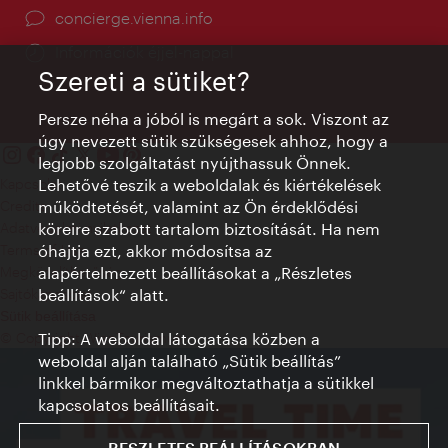
concierge.vienna.info
Információk éjjel-nappal
Szereti a sütiket?
Persze néha a jóból is megárt a sok. Viszont az
úgy nevezett sütik szükségesek ahhoz, hogy a
legjobb szolgáltatást nyújthassuk Önnek.
Lehetővé teszik a weboldalak és kiértékelések
Kapcsolat
működtetését, valamint az Ön érdeklődési
Credits
köreire szabott tartalom biztosítását. Ha nem
Adatvédelmi nyilatkozat
óhajtja ezt, akkor módosítsa az
Terms of Use
alapértelmezett beállításokat a „Részletes
Megközelíthetőség
beállítások“ alatt.
Sajtókapcsolat
Sütik beállítása
Tipp: A weboldal látogatása közben a
© Copyright WienTourismus
weboldal alján található „Sütik beállítás”
linkkel bármikor megváltoztathatja a sütikkel
kapcsolatos beállításait.
RESZLETES BEÁLLÍTÁSOKBAN