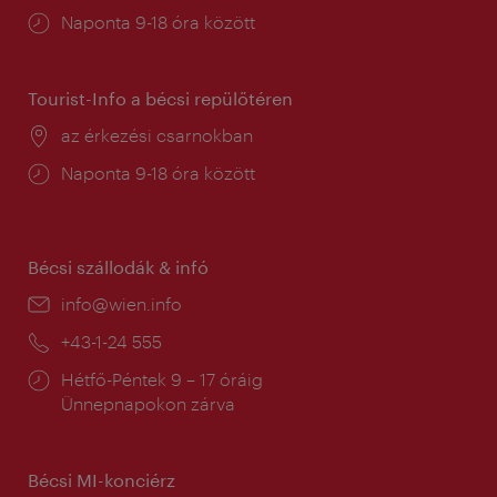
Nyitva
Naponta 9-18 óra között
tartás:
Tourist-Info a bécsi repülőtéren
Helyszín:
az érkezési csarnokban
Nyitva
Naponta 9-18 óra között
tartás:
Bécsi szállodák & infó
E-
info@wien.info
mail:
Telefon:
+43-1-24 555
Nyitva
Hétfő-Péntek 9 – 17 óráig
tartás:
Ünnepnapokon zárva
Bécsi MI-konciérz