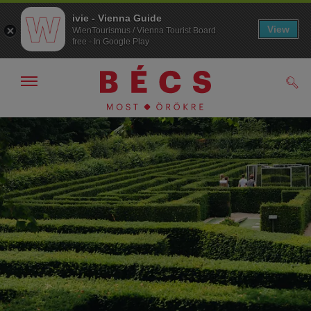
ivie - Vienna Guide
View
WienTourismus / Vienna Tourist Board
free - In Google Play
Navigáció
Kere
kijelzése
/
elrejtése
A
A
navigációhoz
tartalomhoz