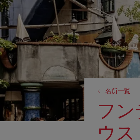
戻
名所一覧
る:
フン
ウス