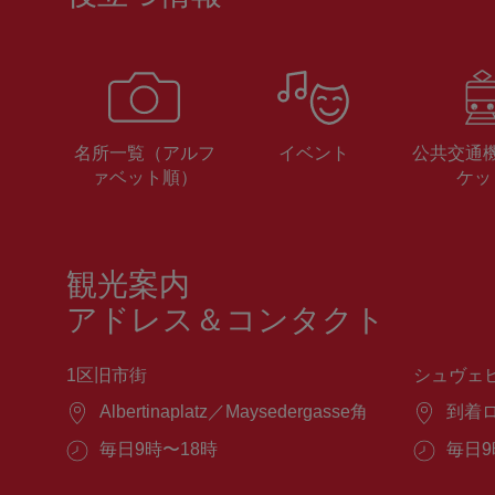
名所一覧（アルフ
イベント
公共交通
ァベット順）
ケッ
観光案内
アドレス＆コンタクト
1区旧市街
シュヴェ
場
Albertinaplatz／Maysedergasse角
場
到着
所：
所：
営
毎日9時〜18時
営
毎日9
業
業