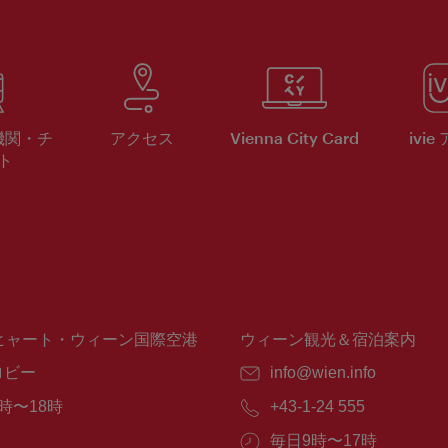
機関・チ
アクセス
Vienna City Card
ivie
ト
ヒャート・ウィーン国際空港
ウィーン観光＆宿泊案内
ロビー
E
info@wien.info
メ
時〜18時
電
+43-1-24 555
ー
話
ル：
営
毎日9時〜17時