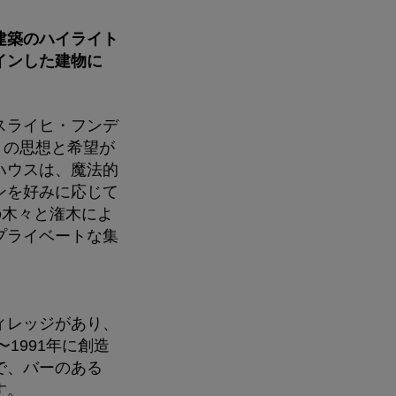
建築のハイライト
インした建物に
スライヒ・フンデ
）の思想と希望が
ハウスは、魔法的
ンを好みに応じて
の木々と潅木によ
プライベートな集
ィレッジがあり、
1991年に創造
で、バーのある
す。