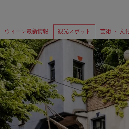
メ
こ
何
ウィーン最新情報
観光スポット
芸術 ・ 文
ニ
の
を
ュ
ペ
お
ー
ー
探
へ
ジ
し
の
で
ト
す
ッ
か？
プ
へ