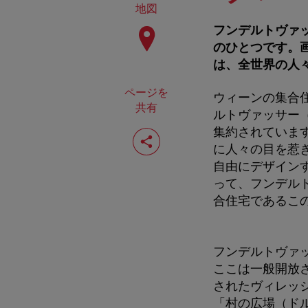
地図
フンデルトヴァ
のひとつです。
は、全世界の人
ページを
ウィーンの集合
共有
ルトヴァッサー（
ペ
集約されていま
ー
に人々の目を惹
ジ
自由にデザイン
を
共
って、フンデル
有
合住宅であるこ
す
る
フンデルトヴァ
ここは一般開放さ
されたヴィレッ
「村の広場（ド