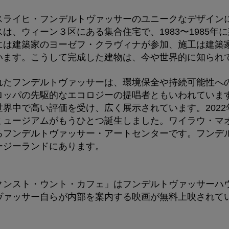
スライヒ・フンデルトヴァッサーのユニークなデザイン
は、ウィーン３区にある集合住宅で、1983〜1985年
には建築家のヨーゼフ・クラヴィナが参加、施工は建築
います。こうして完成した建物は、今や世界的に知られ
れたフンデルトヴァッサーは、環境保全や持続可能性へ
ロッパの先駆的なエコロジーの提唱者ともいわれていま
界中で高い評価を受け、広く展示されています。202
ミュージアムがもうひとつ誕生しました。ワイラウ・マ
るフンデルトヴァッサー・アートセンターです。フンデ
ージーランドにあります。
クンスト・ウント・カフェ」はフンデルトヴァッサーハ
ヴァッサー自らが内部を案内する映画が無料上映されて