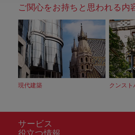
ご関心をお持ちと思われる内
ド
バ
ッ
ク
現代建築
クンスト
サービス
役立つ情報