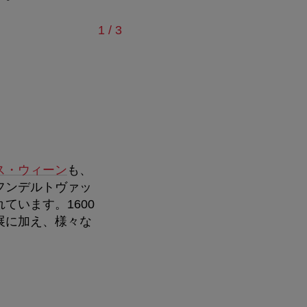
/
1
/
3
ス・ウィーン
も、
フンデルトヴァッ
ています。1600
展に加え、様々な