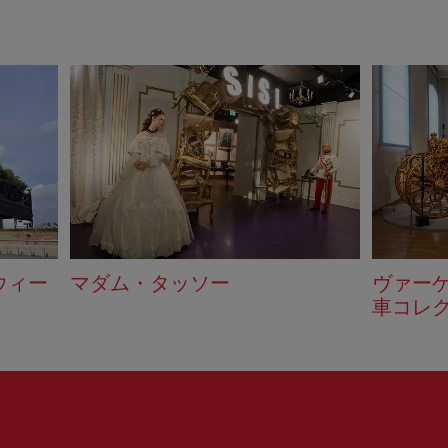
ウィー
マダム・タッソー
ヴァー
車コレ