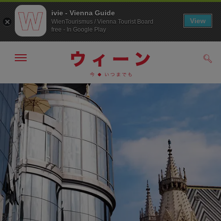
ivie - Vienna Guide
View
WienTourismus / Vienna Tourist Board
free - In Google Play
メ
検
ニ
索
ュ
メ
こ
す
ー
る
ニ
の
の
ュ
ペ
表
ー
ー
示・
非
へ
ジ
表
の
示
ト
ッ
プ
へ