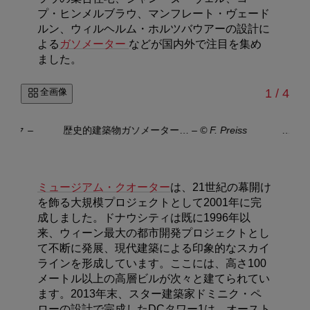
プ・ヒンメルブラウ、マンフレート・ヴェード
ルン、ウィルヘルム・ホルツバウアーの設計に
よる
ガソメーター
などが国内外で注目を集め
ました。
/
全画像
1
/
4
マーク
–
歴史的建築物ガソメーター…
–
© F. Preiss
…ジ
er
ミュージアム・クオーター
は、21世紀の幕開け
を飾る大規模プロジェクトとして2001年に完
成しました。ドナウシティは既に1996年以
来、ウィーン最大の都市開発プロジェクトとし
て不断に発展、現代建築による印象的なスカイ
ラインを形成しています。ここには、高さ100
メートル以上の高層ビルが次々と建てられてい
ます。2013年末、スター建築家ドミニク・ペ
ローの設計で完成したDCタワー1は、オースト