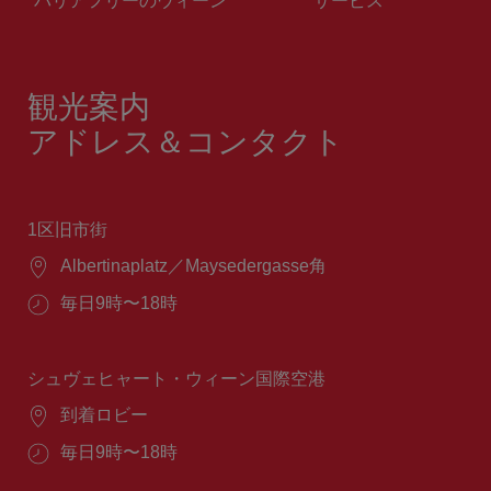
観光案内
アドレス＆コンタクト
1区旧市街
場
Albertinaplatz／Maysedergasse角
所：
営
毎日9時〜18時
業
時
間：
シュヴェヒャート・ウィーン国際空港
場
到着ロビー
所：
営
毎日9時〜18時
業