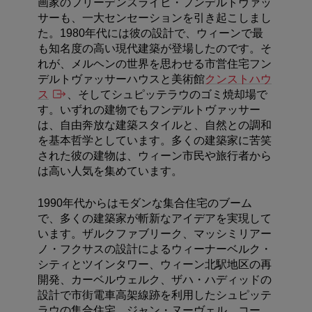
画家のフリーデンスライヒ・フンデルトヴァッ
サーも、一大センセーションを引き起こしまし
た。1980年代には彼の設計で、ウィーンで最
も知名度の高い現代建築が登場したのです。そ
れが、メルヘンの世界を思わせる市営住宅フン
デルトヴァッサーハウスと美術館
クンストハウ
ス
、そしてシュピッテラウのゴミ焼却場で
す。いずれの建物でもフンデルトヴァッサー
は、自由奔放な建築スタイルと、自然との調和
を基本哲学としています。多くの建築家に苦笑
された彼の建物は、ウィーン市民や旅行者から
は高い人気を集めています。
1990年代からはモダンな集合住宅のブーム
で、多くの建築家が斬新なアイデアを実現して
います。ザルクファブリーク、マッシミリアー
ノ・フクサスの設計によるウィーナーベルク・
シティとツインタワー、ウィーン北駅地区の再
開発、カーベルウェルク、ザハ・ハディッドの
設計で市街電車高架線跡を利用したシュピッテ
ラウの集合住宅、ジャン・ヌーヴェル、コー