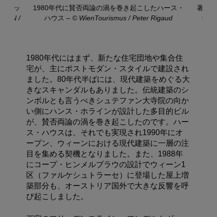
トヴァッ
1980年代に賛否両論の渦を巻き起こしたハース・
著名建
WIEN /
ハウス
–
© WienTourismus / Peter Rigaud
学新
1980年代にはまず、新たな住宅団地や集合住
宅が、主にポストモダン・スタイルで建設され
ました。80年代半ばには、現代建築をめぐる大
きなスキャンダルもありました。伝統建築のシ
ンボルとも言うべきシュテファン大寺院の向か
い側にハンス・ホラインが設計した多目的ビル
が、賛否両論の渦を巻き起こしたのです。ハー
ス・ハウスは、それでも実現され1990年にオ
ープン、ウィーンにおける現代建築に一層の注
目を集める契機となりました。また、1988年
にコープ・ヒンメルブラウの設計でウィーン1
区（ファルケシュトラーセ）に登場した屋上増
築部分も、オーストリア国外で大きな反響を呼
び起こしました。