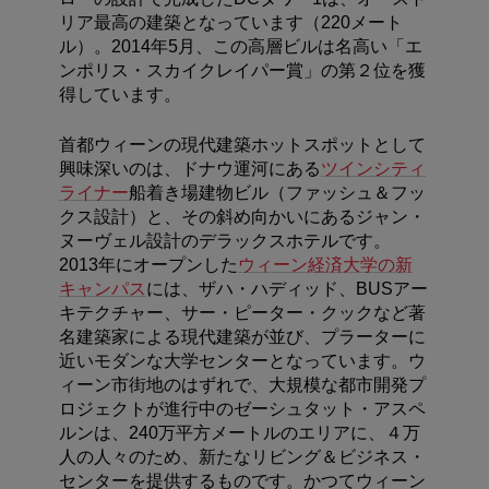
リア最高の建築となっています（220メート
ル）。2014年5月、この高層ビルは名高い「エ
ンポリス・スカイクレイパー賞」の第２位を獲
得しています。
首都ウィーンの現代建築ホットスポットとして
興味深いのは、ドナウ運河にある
ツインシティ
ライナー
船着き場建物ビル（ファッシュ＆フッ
クス設計）と、その斜め向かいにあるジャン・
ヌーヴェル設計のデラックスホテルです。
2013年にオープンした
ウィーン経済大学の新
キャンパス
には、ザハ・ハディッド、BUSアー
キテクチャー、サー・ピーター・クックなど著
名建築家による現代建築が並び、プラーターに
近いモダンな大学センターとなっています。ウ
ィーン市街地のはずれで、大規模な都市開発プ
ロジェクトが進行中のゼーシュタット・アスペ
ルンは、240万平方メートルのエリアに、４万
人の人々のため、新たなリビング＆ビジネス・
センターを提供するものです。かつてウィーン