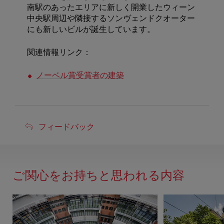
南駅のあったエリアに新しく開業したウィーン
中央駅周辺や隣接するソンヴェンドクオーター
にも新しいビルが誕生しています。
関連情報リンク：
ノーベル賞受賞者の建築
フ
フィードバック
ィ
ー
ド
ご関心をお持ちと思われる内容
バ
ッ
ク