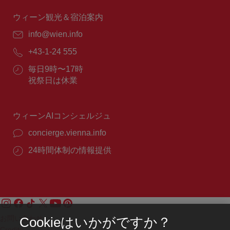
時
間：
ウィーン観光＆宿泊案内
E
info@wien.info
メ
電
+43-1-24 555
ー
話
ル：
営
毎日9時〜17時
番
業
祝祭日は休業
号：
時
間：
ウィーンAIコンシェルジュ
concierge.vienna.info
24時間体制の情報提供
お問い合わせ
Cookieはいかがですか？
Credits