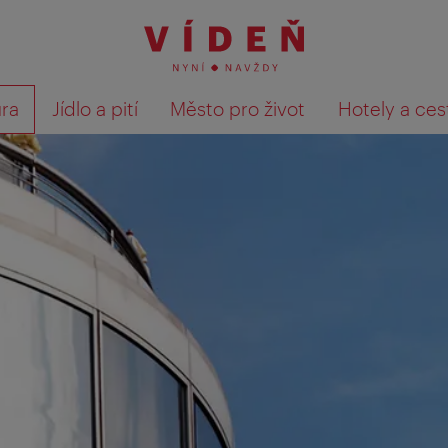
ura
Jídlo a pití
Město pro život
Hotely a ces
Výsledky hledání zobrazit 