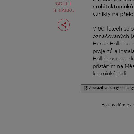
SDÍLET
architektonické
STRÁNKU
vznikly na přelom
Rozdělit
stranu
V 60. letech se 
označovaných ja
Hanse Holleina 
projektů a insta
Holleinova prode
přistáním na Měs
kosmické lodi.
Zobrazit všechny obrázky
Haasův dům byl v