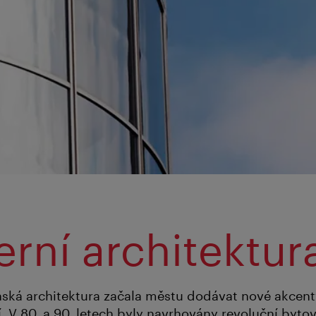
a
rní architektur
ská architektura začala městu dodávat nové akcenty
í. V 80. a 90. letech byly navrhovány revoluční byto