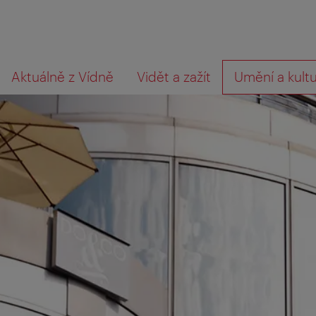
Přejít
Přejít
Co
Aktuálně z Vídně
Vidět a zažít
Umění a kult
na
k obsahu
hledáte?
procházení