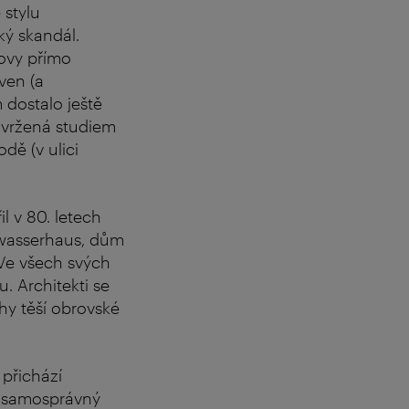
 stylu
ký skandál.
ovy přímo
ven (a
 dostalo ještě
avržená studiem
ě (v ulici
l v 80. letech
twasserhaus, dům
Ve všech svých
. Architekti se
rhy těší obrovské
přichází
d samosprávný