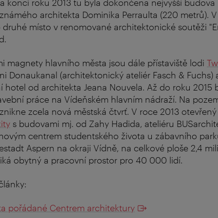
Na konci roku 2013 tu byla dokončena nejvyšší budova
známého architekta Dominika Perraulta (220 metrů). 
p druhé místo v renomované architektonické soutěži "
d.
i magnety hlavního města jsou dále přístaviště lodi
Tw
 Donaukanal (architektonický ateliér Fasch & Fuchs) 
í hotel od architekta Jeana Nouvela. Až do roku 2015
stavební práce na Vídeňském hlavním nádraží. Na poze
vznikne zcela nová městská čtvrť. V roce 2013 otevřen
ity
s budovami mj. od Zahy Hadida, ateliéru BUSarchite
 novým centrem studentského života u zábavního parku
estadt Aspern na okraji Vídně, na celkové ploše 2,4 mi
iká obytný a pracovní prostor pro 40 000 lidí.
články:
ta pořádané Centrem architektury