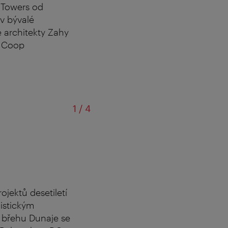
n Towers od
 v bývalé
 architekty Zahy
a Coop
z
1
/
4
… přeměněny na byty
ojektů desetiletí
nistickým
 břehu Dunaje se