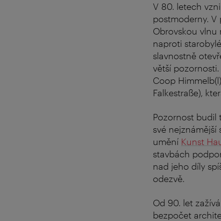
V 80. letech vzni
postmoderny. V p
Obrovskou vlnu 
naproti staroby
slavnostně otevř
větší pozornosti
Coop Himmelb(l)
Falkestraße), kte
Pozornost budil t
své nejznámější
umění
Kunst Ha
stavbách podporo
nad jeho díly spí
odezvě.
Od 90. let zažív
bezpočet archit