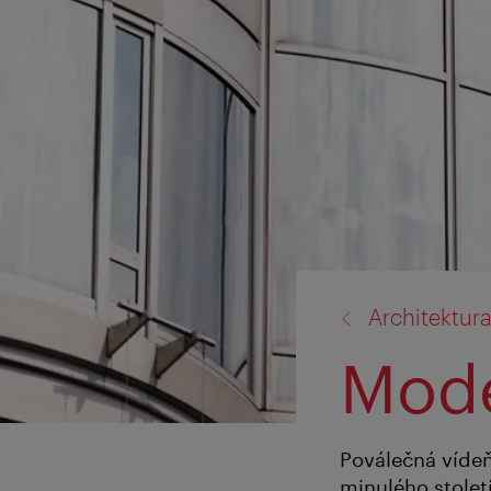
zpět
Architektur
na:
Mode
Poválečná vídeň
minulého stolet