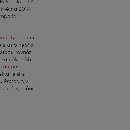
 Rakouska – DC
V květnu 2014
Emporis
in City Liner
na
a šikmo napříč
 budou rovněž
mku někdejšího
ý
kampus
ktur a sira
 Prater. A v
liónu čtverečních