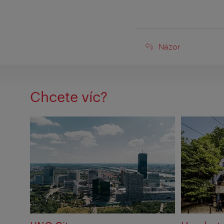
Názor
Názor
Chcete víc?