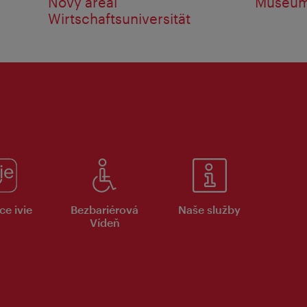
Nový areál
Museum
Wirtschaftsuniversität
ce ivie
Bezbariérová
Naše služby
Vídeň