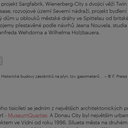
 projekt Sargfabrik, Wienerberg-City s dvojicí věží Twi
sase, rozvojové území Severní nádraží, projekt bydlení
ý dům u oblouků městské dráhy ve Spittelau od britské
ojemy přestavěné podle návrhů Jeana Nouvela, studi
anfreda Wehdorna a Wilhelma Holzbauera.
Historické budovy zásobníků na plyn, tzv. gasometerů …
–
© F. Preiss
 tisíciletí se jedním z největších architektonických pr
rť -
MuseumQuartier
. A Donau City byl největším urba
ektem ve Vídni od roku 1996. Silueta města na druhém