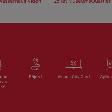
wasserhaus Vídeň
25 let MuseumsQuartier
dné
Příjezd
Vienna City Card
Aplika
vy a
nky