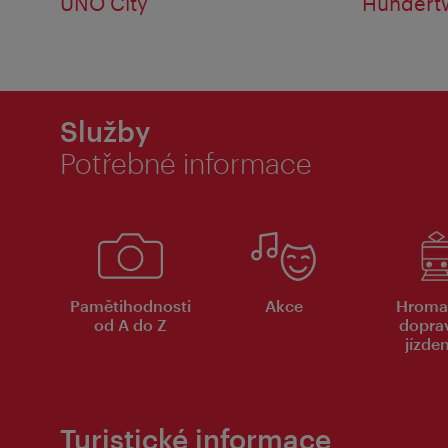
UNO City
Hundert
Služby
Potřebné informace
Pamětihodnosti
Akce
Hroma
od A do Z
dopra
jízde
Turistické informace