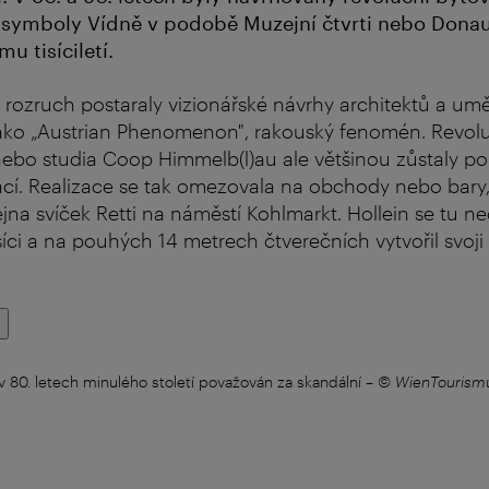
 symboly Vídně v podobě Muzejní čtvrti nebo Donau
u tisíciletí.
o rozruch postaraly vizionářské návrhy architektů a um
ko „Austrian Phenomenon", rakouský fenomén. Revol
nebo studia Coop Himmelb(l)au ale většinou zůstaly p
lací. Realizace se tak omezovala na obchody nebo bary,
jna svíček Retti na náměstí Kohlmarkt. Hollein se tu ne
íci a na pouhých 14 metrech čtverečních vytvořil svoji 
 80. letech minulého století považován za skandální
–
© WienTourismu