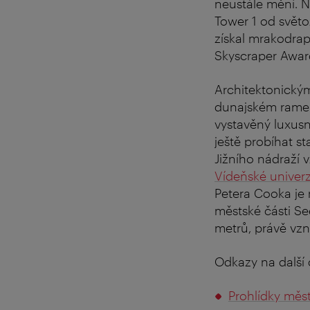
neustále mění. 
Tower 1 od světo
získal mrakodra
Skyscraper Awar
Architektonickým
dunajském rameni
vystavěný luxusn
ještě probíhat 
Jižního nádraží 
Vídeňské univerz
Petera Cooka je
městské části Se
metrů, právě vzn
Odkazy na další 
Prohlídky měs