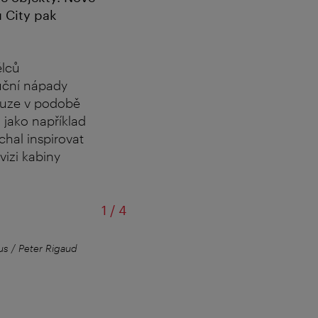
 City pak
ělců
uční nápady
ouze v podobě
 jako například
chal inspirovat
vizi kabiny
z
1
/
4
s / Peter Rigaud
Vlajková loď současné archite