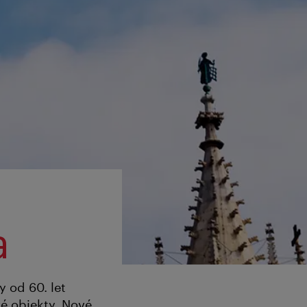
a
 od 60. let
vé objekty. Nové