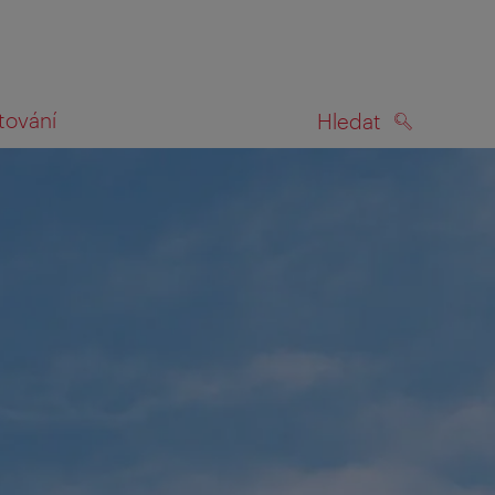
tování
Hledat
HLEDAT
na mapě