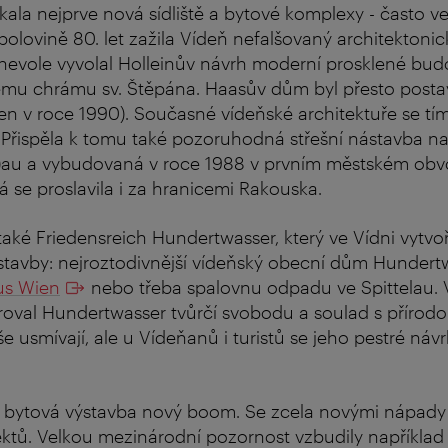
kala nejprve nová sídliště a bytové komplexy - často ve
olovině 80. let zažila Vídeň nefalšovaný architektonic
nevole vyvolal Holleinův návrh moderní prosklené bud
lému chrámu sv. Štěpána. Haasův dům byl přesto posta
en v roce 1990). Současné vídeňské architektuře se tím
. Přispěla k tomu také pozoruhodná střešní nástavba n
au a vybudovaná v roce 1988 v prvním městském obvod
rá se proslavila i za hranicemi Rakouska.
aké Friedensreich Hundertwasser, který ve Vídni vytvoři
 stavby: nejroztodivnější vídeňský obecní dům Hunder
us Wien
nebo třeba spalovnu odpadu ve Spittelau. 
val Hundertwasser tvůrčí svobodu a soulad s přírodou
še usmívají, ale u Vídeňanů i turistů se jeho pestré náv
á bytová výstavba nový boom. Se zcela novými nápady 
ektů. Velkou mezinárodní pozornost vzbudily napříkla