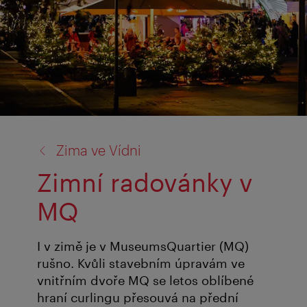
zpět
Zima ve Vídni
na:
Zimní radovánky v
MQ
I v zimě je v MuseumsQuartier (MQ)
rušno. Kvůli stavebním úpravám ve
vnitřním dvoře MQ se letos oblíbené
hraní curlingu přesouvá na přední