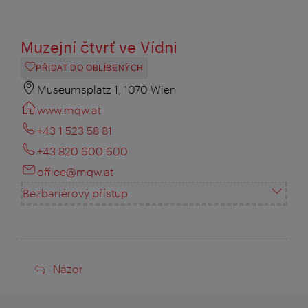
Muzejní čtvrť ve Vídni
PŘIDAT DO OBLÍBENÝCH
Museumsplatz 1, 1070 Wien
www.mqw.at
+43 1 523 58 81
+43 820 600 600
office@mqw.at
Bezbariérový přístup
Názor
Názor