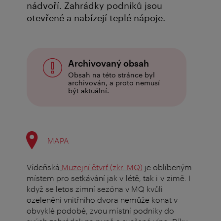
nádvoří. Zahrádky podniků jsou
otevřené a nabízejí teplé nápoje.
Archivovaný obsah
Obsah na této stránce byl
archivován, a proto nemusí
být aktuální.
MAPA
Vídeňská
Muzejní čtvrť (zkr. MQ)
je oblíbeným
místem pro setkávání jak v létě, tak i v zimě.
I
když se letos zimní sezóna v MQ kvůli
ozelenění vnitřního dvora nemůže konat v
obvyklé podobě, zvou místní podniky do