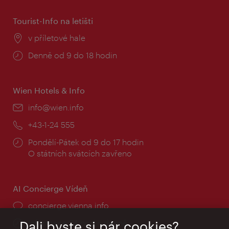
Tourist-Info na letišti
Místo:
v příletové hale
Provozní
Denně od 9 do 18 hodin
doba:
Wien Hotels & Info
E-
info@wien.info
mail:
Telefon:
+43-1-24 555
Provozní
Pondělí-Pátek od 9 do 17 hodin
doba:
O státních svátcích zavřeno
AI Concierge Vídeň
concierge.vienna.info
Informace 24 hodin denně
Dali byste si pár cookies?