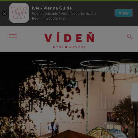
ivie - Vienna Guide
View
WienTourismus / Vienna Tourist Board
free - In Google Play
Zobrazit/skrýt
Hled
navigační
panel
Přejít
Přejít
na
k obsahu
procházení