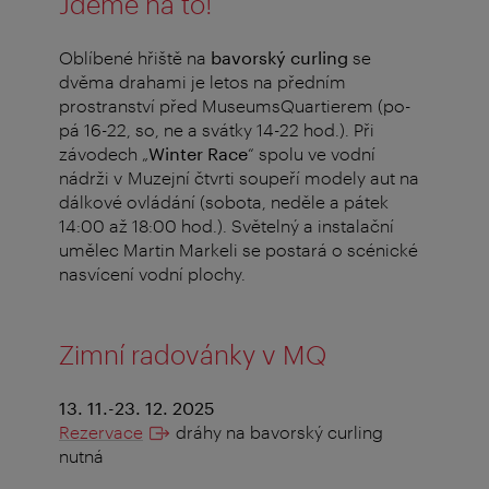
Jdeme na to!
Oblíbené hřiště na
bavorský curling
se
dvěma drahami je letos na předním
prostranství před MuseumsQuartierem (po-
pá 16-22, so, ne a svátky 14-22 hod.).
Při
závodech „
Winter Race
“ spolu ve vodní
nádrži v Muzejní čtvrti soupeří modely aut na
dálkové ovládání (sobota, neděle a pátek
14:00 až 18:00 hod.).
Světelný a instalační
umělec Martin Markeli se postará o scénické
nasvícení vodní plochy.
Zimní radovánky v MQ
13. 11.-23. 12. 2025
Rezervace
dráhy na bavorský curling
nutná