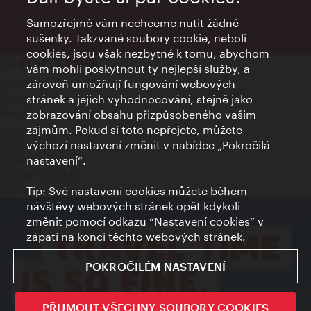
Samozřejmě vám nechceme nutit žádné
sušenky. Takzvané soubory cookie, neboli
cookies, jsou však nezbytné k tomu, abychom
vám mohli poskytnout ty nejlepší služby, a
Kontakty
zároveň umožňují fungování webových
Credits
stránek a jejich vyhodnocování, stejně jako
Prohlášení o ochraně osobních údajů
zobrazování obsahu přizpůsobeného vašim
Terms of Use
zájmům. Pokud si toto nepřejete, můžete
Přístupnost
výchozí nastavení změnit v nabídce „Pokročilá
Kontakt pro tisk
nastavení“.
Nastavení cookies
© Copyright Wien Tourismus
Tip: Své nastavení cookies můžete během
návštěvy webových stránek opět kdykoli
změnit pomocí odkazu “Nastavení cookies” v
zápatí na konci těchto webových stránek.
POKROČILÉM NASTAVENÍ
PŘIJMOUT VŠECHNY SOUBORY COOKIES