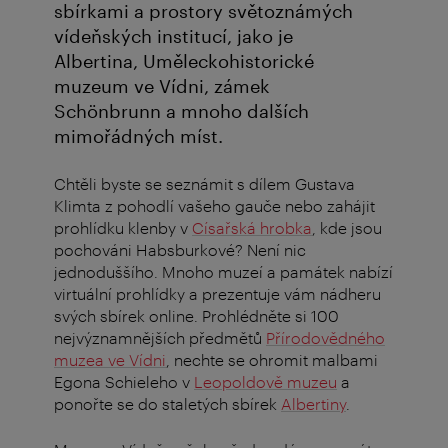
sbírkami a prostory světoznámých
vídeňských institucí, jako je
Albertina, Uměleckohistorické
muzeum ve Vídni, zámek
Schönbrunn a mnoho dalších
mimořádných míst.
Chtěli byste se seznámit s dílem Gustava
Klimta z pohodlí vašeho gauče nebo zahájit
prohlídku klenby v
Císařská hrobka
, kde jsou
pochováni Habsburkové? Není nic
jednoduššího. Mnoho muzeí a památek nabízí
virtuální prohlídky a prezentuje vám nádheru
svých sbírek online. Prohlédněte si 100
nejvýznamnějších předmětů
Přírodovědného
muzea ve Vídni
, nechte se ohromit malbami
Egona Schieleho v
Leopoldově muzeu
a
ponořte se do staletých sbírek
Albertiny
.