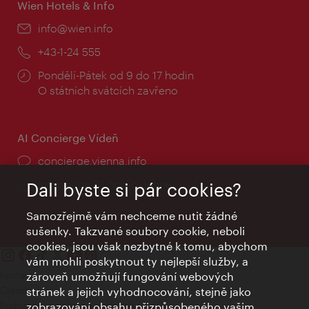
Wien Hotels & Info
E-
info@wien.info
mail:
Telefon:
+43-1-24 555
Provozní
Pondělí-Pátek od 9 do 17 hodin
doba:
O státních svátcích zavřeno
AI Concierge Vídeň
concierge.vienna.info
Informace 24 hodin denně
Dali byste si pár cookies?
Samozřejmě vám nechceme nutit žádné
sušenky. Takzvané soubory cookie, neboli
cookies, jsou však nezbytné k tomu, abychom
vám mohli poskytnout ty nejlepší služby, a
Kontakty
zároveň umožňují fungování webových
Credits
stránek a jejich vyhodnocování, stejně jako
Prohlášení o ochraně osobních údajů
zobrazování obsahu přizpůsobeného vašim