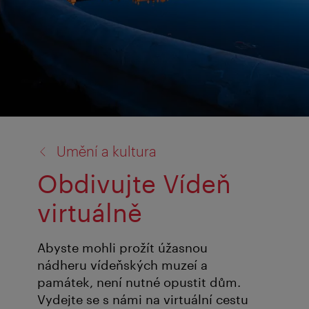
zpět
Umění a kultura
na:
Obdivujte Vídeň
virtuálně
Abyste mohli prožít úžasnou
nádheru vídeňských muzeí a
památek, není nutné opustit dům.
Vydejte se s námi na virtuální cestu