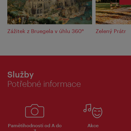
Zážitek z Bruegela v úhlu 360°
Zelený Prátr
Služby
Potřebné informace
Pamětihodnosti od A do
Akce
Z