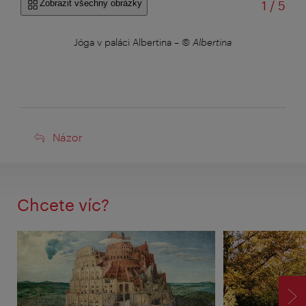
z
Zobrazit všechny obrázky
1
/
5
uer
Jóga v paláci Albertina
–
© Albertina
Bel
Názor
Názor
Chcete víc?
VP