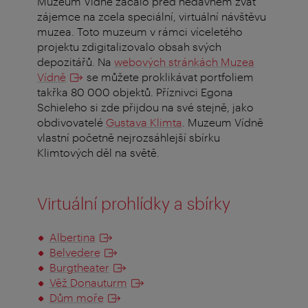
Muzeum Vídně začalo před nedávnem zvát
zájemce na zcela speciální, virtuální návštěvu
muzea. Toto muzeum v rámci víceletého
projektu zdigitalizovalo obsah svých
depozitářů. Na
webových stránkách Muzea
Vídně
se můžete proklikávat portfoliem
takřka 80 000 objektů. Příznivci Egona
Schieleho si zde přijdou na své stejně, jako
obdivovatelé
Gustava Klimta
. Muzeum Vídně
vlastní početně nejrozsáhlejší sbírku
Klimtových děl na světě.
Virtuální prohlídky a sbírky
Albertina
Belvedere
Burgtheater
Věž Donauturm
Dům moře