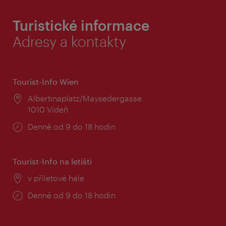
Turistické informace
Adresy a kontakty
Tourist-Info Wien
Místo:
Albertinaplatz/Maysedergasse
1010 Vídeň
Provozní
Denně od 9 do 18 hodin
doba:
Tourist-Info na letišti
Místo:
v příletové hale
Provozní
Denně od 9 do 18 hodin
doba: