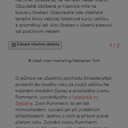
Obzvláště oblíbená je Klasická míle na
bulváru Graben. Odpoledne zde vídeňské
taneční školy nabízejí bleskové kurzy valčíku
a proměňují tak ulici Graben v úžasný plesový
sál pod širým nebem.
z
Zobrazit všechny obrázky
1
/
2
oth
© stadt wien marketing/Sebastian Toth
© 
O půlnoci se účastníci pochodu Silvesterpfad
protančí do nového roku za zvuků valčíku Na
krásném modrém Dunaji a proslulého zvonu
Pummerin, vyzvánějícího v
katedrále sv.
Štěpána
. Zvon Pummerin, to jen tak
mimochodem, vyzvání jen při zvláštních
příležitostech. Jednou z nich je přitom právě
přelom roku. Zvonění zvonu Pummerin