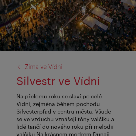
zpět
Zima ve Vídni
na:
Silvestr ve Vídni
Na přelomu roku se slaví po celé
Vídni, zejména během pochodu
Silvesterpfad v centru města. Všude
se ve vzduchu vznášejí tóny valčíku a
lidé tančí do nového roku při melodii
valčíku Na krásném modrém Dunaji.