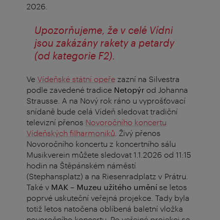
2026.
Upozorňujeme, že v celé Vídni
jsou zakázány rakety a petardy
(od kategorie F2).
Ve
Vídeňské státní opeře
zazní na Silvestra
podle zavedené tradice
Netopýr
od Johanna
Strausse. A na Nový rok ráno u vyprošťovací
snídaně bude celá Vídeň sledovat tradiční
televizní přenos
Novoročního koncertu
Vídeňských filharmoniků
.
Živý přenos
Novoročního koncertu z koncertního sálu
Musikverein můžete sledovat 1.1.2026 od 11:15
hodin na Štěpánském náměstí
(Stephansplatz) a na Riesenradplatz v Prátru.
Také v
MAK – Muzeu užitého umění
se letos
poprvé uskuteční veřejná projekce. Tady byla
totiž letos natočena oblíbená baletní vložka
novoročního koncertu. Po veřejné projekci se