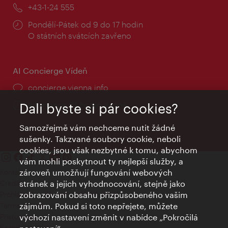
mail:
Telefon:
+43-1-24 555
Provozní
Pondělí-Pátek od 9 do 17 hodin
doba:
O státních svátcích zavřeno
AI Concierge Vídeň
concierge.vienna.info
Informace 24 hodin denně
Dali byste si pár cookies?
Samozřejmě vám nechceme nutit žádné
sušenky. Takzvané soubory cookie, neboli
cookies, jsou však nezbytné k tomu, abychom
vám mohli poskytnout ty nejlepší služby, a
Kontakty
zároveň umožňují fungování webových
Credits
stránek a jejich vyhodnocování, stejně jako
Prohlášení o ochraně osobních údajů
zobrazování obsahu přizpůsobeného vašim
Terms of Use
zájmům. Pokud si toto nepřejete, můžete
Přístupnost
výchozí nastavení změnit v nabídce „Pokročilá
Kontakt pro tisk