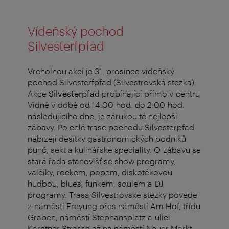
Vídeňský pochod
Silvesterfpfad
Vrcholnou akcí je 31. prosince vídeňský
pochod Silvesterfpfad (Silvestrovská stezka).
Akce
Silvesterpfad
probíhající přímo v centru
Vídně v době od 14:00 hod. do 2:00 hod.
následujícího dne, je zárukou té nejlepší
zábavy. Po celé trase pochodu Silvesterpfad
nabízejí desítky gastronomických podniků
punč, sekt a kulinářské speciality. O zábavu se
stará řada stanovišť se show programy,
valčíky, rockem, popem, diskotékovou
hudbou, blues, funkem, soulem a DJ
programy. Trasa Silvestrovské stezky povede
z náměstí Freyung přes náměstí Am Hof, třídu
Graben, náměstí Stephansplatz a ulici
Kärntner Strasse až na náměstí Neuer Markt.