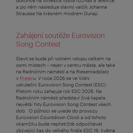
dokonce na Silvestra vysílá rozhlas a televize,
a po něm následuje slavný valčík Johanna
Strausse Na krásném modrém Dunaji.
Zahájení soutěže Eurovision
Song Contest
Slavit se bude při volném vstupu celkem na
osmi místech – nejen v centru města, ale také
na Radničním náměstí a na Riesenradplatz
v
Prater
u. V roce 2026 se ve Vídni
uskuteční Eurovision Song Contest (ESC).
Přelom roku zahajuje rok ESC 2026. Na
Radničním náměstí představí živá kapela
největší hity Eurovision Song Contest všech
dob. O půlnoci se uvede do provozu
Eurovision Countdown Clock a od tohoto
okamžiku bude nepřetržitě odpočítávat
zbývající čas do velkého finále ESC 16. května