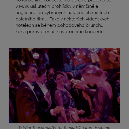
v MAK uskuteční prohlídky v němčině a
angličtině po vybraných natáčecích místech
baletního filmu. Také v některých vídeňských
hotelech se během pohodového brunchu
koná přímý přenos novoročního koncertu.
© WienTourismus/Peter Rigaud/Couture Vivienne