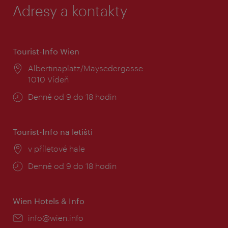
Adresy a kontakty
Tourist-Info Wien
Místo:
Albertinaplatz/Maysedergasse
1010 Vídeň
Provozní
Denně od 9 do 18 hodin
doba:
Tourist-Info na letišti
Místo:
v příletové hale
Provozní
Denně od 9 do 18 hodin
doba:
Wien Hotels & Info
E-
info@wien.info