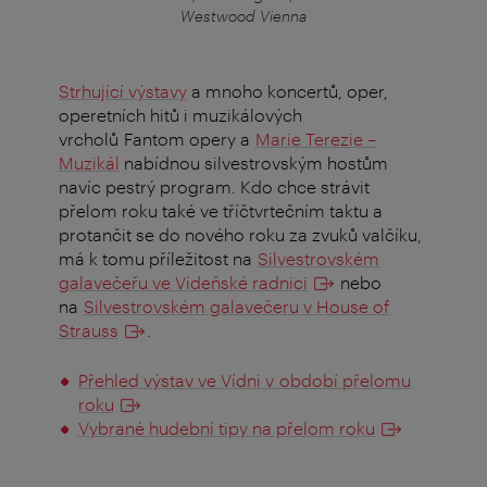
Westwood Vienna
Strhující výstavy
a mnoho koncertů, oper,
operetních hitů i muzikálových
vrcholů
Fantom opery
a
Marie Terezie –
Muzikál
nabídnou silvestrovským hostům
navíc pestrý program. Kdo chce strávit
přelom roku také ve tříčtvrtečním taktu a
protančit se do nového roku za zvuků valčíku,
má k tomu příležitost na
Silvestrovském
galavečeřu ve Vídeňské radnici
nebo
na
Silvestrovském galavečeru v House of
Strauss
.
Přehled výstav ve Vídni v období přelomu
roku
Vybrané hudební tipy na přelom roku