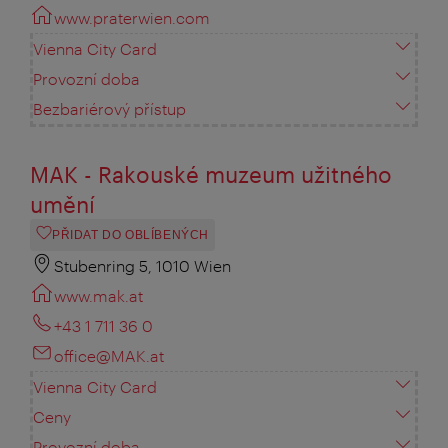
www.praterwien.com
Vienna City Card
Provozní doba
Bezbariérový přístup
MAK - Rakouské muzeum užitného
umění
PŘIDAT DO OBLÍBENÝCH
Stubenring 5, 1010 Wien
www.mak.at
+43 1 711 36 0
office@MAK.at
Vienna City Card
Ceny
Provozní doba