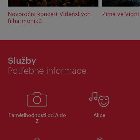
Novoroční koncert Vídeňských
Zima ve Vídni
filharmoniků
Služby
Potřebné informace
Pamětihodnosti od A do
Akce
Z