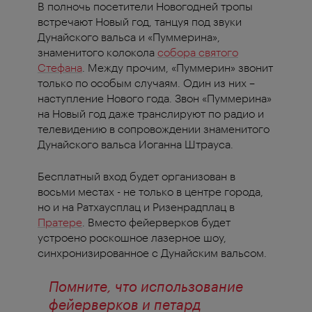
В полночь посетители Новогодней тропы
встречают Новый год, танцуя под звуки
Дунайского вальса и «Пуммерина»,
знаменитого колокола
собора святого
Стефана
. Между прочим, «Пуммерин» звонит
только по особым случаям. Один из них –
наступление Нового года. Звон «Пуммерина»
на Новый год даже транслируют по радио и
телевидению в сопровождении знаменитого
Дунайского вальса Иоганна Штрауса.
Бесплатный вход будет организован в
восьми местах - не только в центре города,
но и на Ратхаусплац и Ризенрадплац в
Пратере
. Вместо фейерверков будет
устроено роскошное лазерное шоу,
синхронизированное с Дунайским вальсом.
Помните, что использование
фейерверков и петард