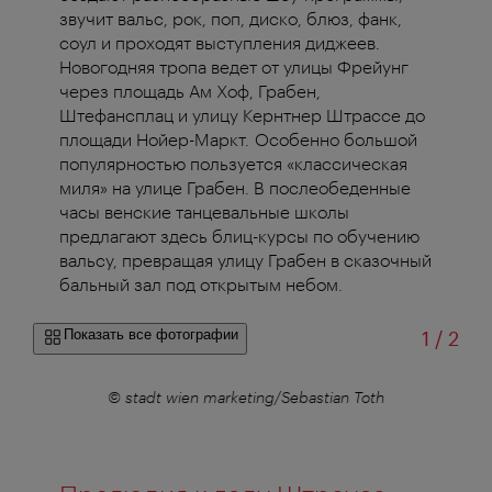
звучит вальс, рок, поп, диско, блюз, фанк,
соул и проходят выступления диджеев.
Новогодняя тропа ведет от улицы Фрейунг
через площадь Ам Хоф, Грабен,
Штефансплац и улицу Кернтнер Штрассе до
площади Нойер-Маркт. Особенно большой
популярностью пользуется «классическая
миля» на улице Грабен. В послеобеденные
часы венские танцевальные школы
предлагают здесь блиц-курсы по обучению
вальсу, превращая улицу Грабен в сказочный
бальный зал под открытым небом.
из
Показать все фотографии
1
/
2
oth
© stadt wien marketing/Sebastian Toth
© 