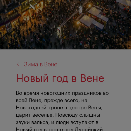
назад
Зима в Вене
к:
Новый год в Вене
Во время новогодних праздников во
всей Вене, прежде всего, на
Новогодней тропе в центре Вены,
царит веселье. Повсюду слышны
звуки вальса, и люди вступают в
Новый год в танце под Дунайский