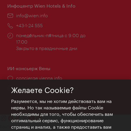
Инфоцентр Wien Hotels & Info
Эл.
info@wien.info
почта:
Телефон:
+43-1-24 555
Часы
понеде́льник-пя́тница с 9:00 до
работы:
17:00
Закрыто в праздничные дни
ИИ-консьерж Вены
concierge.vienna.info
Информация круглосуточно
Желаете Cookie?
Разумеется, мы не хотим действовать вам на
нервы. Но так называемые файлы Cookie
необходимы для того, чтобы обеспечить вам
оптимальный сервис, функционирование
Контакт
страниц и анализ, а также предоставить вам