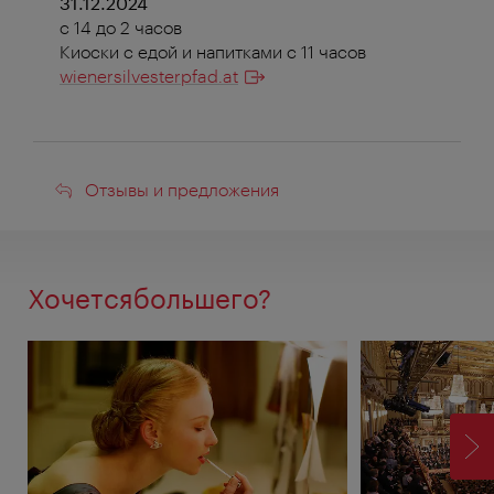
31.12.2024
с 14 до 2 часов
Киоски с едой и напитками с 11 часов
wienersilvesterpfad.at
Отзывы
Отзывы и предложения
и
предложения
Хочетсябольшего?
ВП