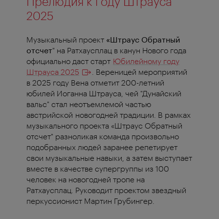
Прелюдия к году Штрауса
2025
Музыкальный проект
«Штраус Обратный
отсчет
" на Ратхаусплац в канун Нового года
официально даст старт
Юбилейному году
Штрауса 2025
. Вереницей мероприятий
в 2025 году Вена отметит 200-летний
юбилей Иоганна Штрауса, чей "Дунайский
вальс" стал неотъемлемой частью
австрийской новогодней традиции. В рамках
музыкального проекта «Штраус Обратный
отсчет" разноликая команда произвольно
подобранных людей заранее репетирует
свои музыкальные навыки, а затем выступает
вместе в качестве супергруппы из 100
человек на новогодней тропе на
Ратхаусплац. Руководит проектом звездный
перкуссионист Мартин Грубингер.