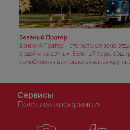
Зелёный Пратер
Венский Пратер – это зеленая зона отд
людей и животных. Зеленый парк, обшир
излюбленная центральная аллея круглый 
Сервисы
Полезнаяинформация