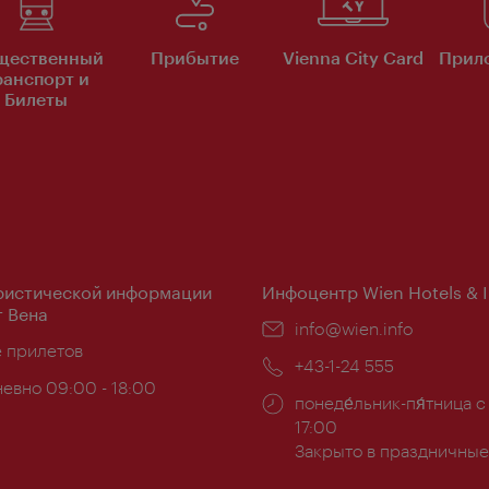
щественный
Прибытие
Vienna City Card
Прило
ранспорт и
Билеты
ристической информации
Инфоцентр Wien Hotels & 
 Вена
Эл.
info@wien.info
ложение:
е прилетов
почта:
Телефон:
+43-1-24 555
евно 09:00 - 18:00
Часы
понеде́льник-пя́тница с
ы:
работы:
17:00
Закрыто в праздничные