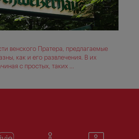
ти венского Пратера, предлагаемые
зны, как и его развлечения. В их
чиная с простых, таких ...