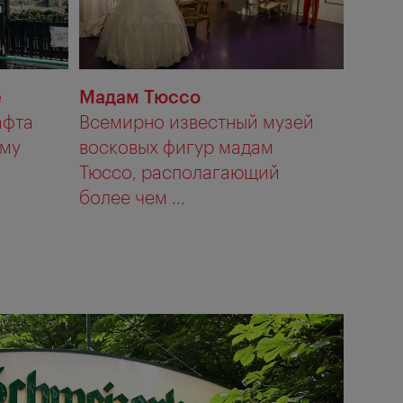
е
Мадам Тюссо
афта
Всемирно известный музей
ему
восковых фигур мадам
Тюссо, располагающий
более чем ...