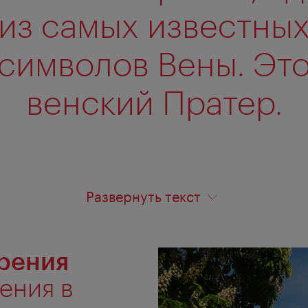
из самых известны
символов Вены. Эт
венский Пратер.
Развернуть текст
рения
ения в