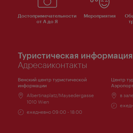
Достопримечательности
Мероприятия
Об
от А до Я
т
Туристическая информация
Адресаиконтакты
Венский центр туристической
Центр ту
информации
Аэропорт
Расположение:
Albertinaplatz/Maysedergasse
Распо
в зал
1010 Wien
Часы
ежедн
Часы
ежедневно 09:00 - 18:00
работ
работы: