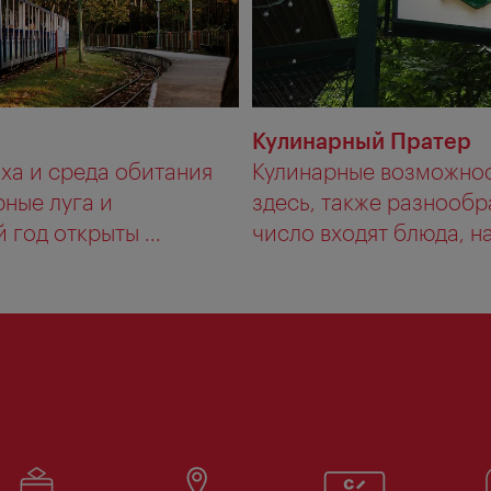
Кулинарный Пратер
ыха и среда обитания
Кулинарные возможнос
ные луга и
здесь, также разнообра
год открыты ...
число входят блюда, на