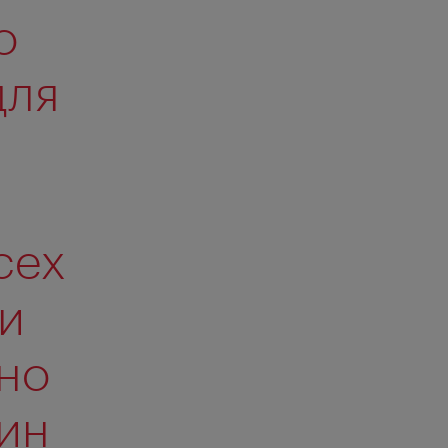
о
для
сех
 и
ено
дин