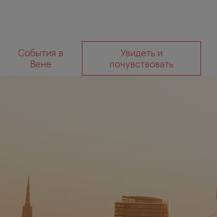
К
К
События в
Увидеть и
навигации
содержанию
Что
Вене
почувствовать
вы
ищете?