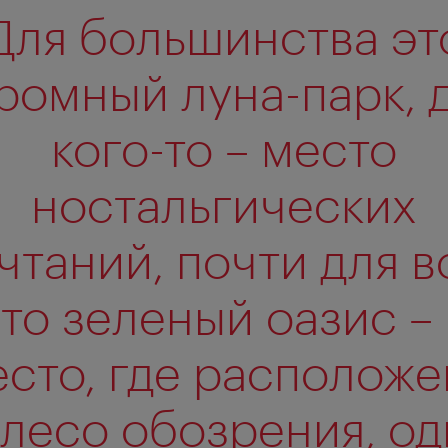
Для большинства эт
ромный луна-парк, 
кого-то – место
ностальгических
чтаний, почти для в
то зеленый оазис –
сто, где располож
лесо обозрения, о