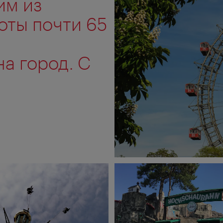
им из
оты почти 65
а город. С