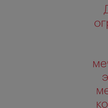
ог
ме
э
ме
ко