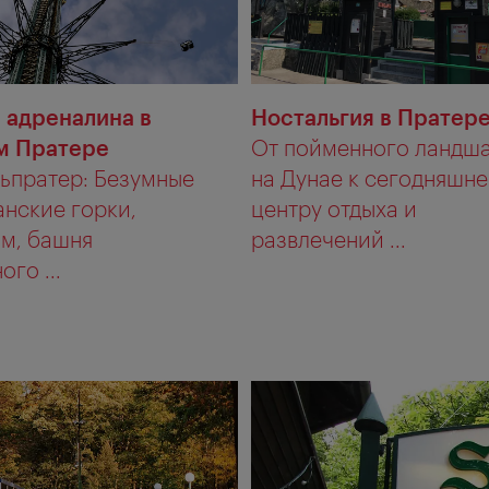
 адреналина в
Ностальгия в Пратер
м Пратере
От пойменного ландш
ьпратер: Безумные
на Дунае к сегодняшн
нские горки,
центру отдыха и
м, башня
развлечений ...
го ...