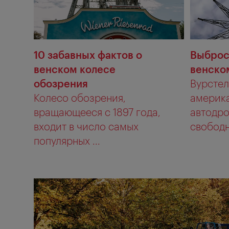
10 забавных фактов о
Выброс
венском колесе
венско
обозрения
Вурстел
Колесо обозрения,
америка
вращающееся с 1897 года,
автодро
входит в число самых
свободно
популярных ...