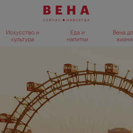
Искусство и
Еда и
Вена д
культура
напитки
жизни
Показать результаты поиска н