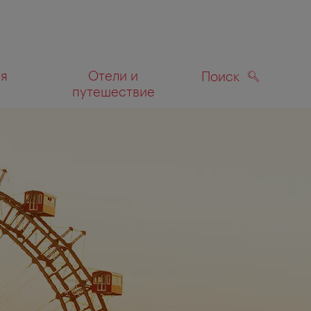
ля
Отели и
Поиск
путешествие
ПОИСК
а карте