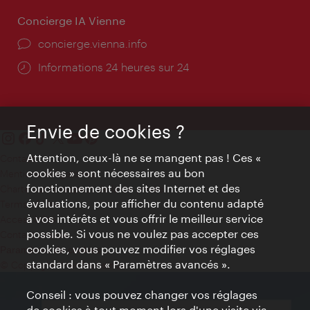
Concierge IA Vienne
Ort:
concierge.vienna.info
Öffnungszeiten:
Informations 24 heures sur 24
Envie de cookies ?
Attention, ceux-là ne se mangent pas ! Ces «
Contact
cookies » sont nécessaires au bon
Mentions obligatoires
fonctionnement des sites Internet et des
Charte sur le respect de la vie privée
évaluations, pour afficher du contenu adapté
Terms of Use
à vos intérêts et vous offrir le meilleur service
Accessibilité
possible. Si vous ne voulez pas accepter ces
Contact presse
cookies, vous pouvez modifier vos réglages
Paramètres de cookies
standard dans « Paramètres avancés ».
© Copyright WienTourismus
Conseil : vous pouvez changer vos réglages
de cookies à tout moment lors d'une visite via