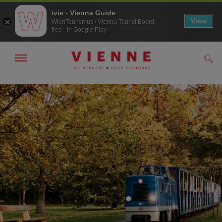
ivie - Vienna Guide
View
WienTourismus / Vienna Tourist Board
free - In Google Play
Afficher
Rech
/
masquer
la
Navigation
Contenu
navigation