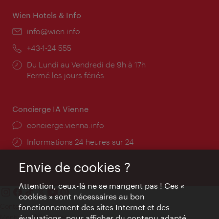
Wien Hotels & Info
E-
info@wien.info
mail:
Téléphone:
+43-1-24 555
Horaires
Du Lundi au Vendredi de 9h à 17h
d'ouverture:
Fermé les jours fériés
Concierge IA Vienne
Ort:
concierge.vienna.info
Öffnungszeiten:
Informations 24 heures sur 24
Envie de cookies ?
Attention, ceux-là ne se mangent pas ! Ces «
cookies » sont nécessaires au bon
Contact
fonctionnement des sites Internet et des
Mentions obligatoires
évaluations, pour afficher du contenu adapté