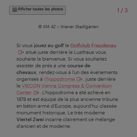
sur
Afficher toutes les photos
1
/
3
er
© MA 42 – Wiener Stadtgärten
Si vous
jouez au golf
le
Golfclub Freudenau
situé juste derrière la Lusthaus vous
souhaite la bienvenue.
Si vous souhaitez
assister de près à une
course de
chevaux
, rendez-vous à l’un des événements
organisés à
l’hippodrome
, juste derrière
le
VIECON Vienna Congress & Convention
Center
.
L'hippodrome a été achevé en
1878 et est équipé de la plus ancienne tribune
en béton armé d'Europe, aujourd'hui classée
monument historique. Le très moderne
Viertel Zwei
incarne clairement ce mélange
d'ancien et de moderne.