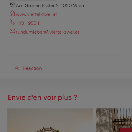
Am Grünen Prater 2, 1020 Wien
www.viertel-zwei.at
+43 1 955 11
rundumleben@viertel-zwei.at
Réaction
Réaction
Envie d'en voir plus ?