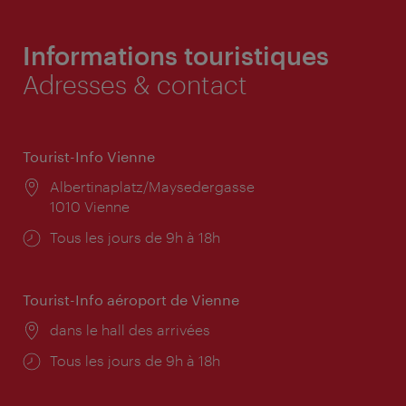
Informations touristiques
Adresses & contact
Tourist-Info Vienne
Lieu:
Albertinaplatz/Maysedergasse
1010 Vienne
Horaires
Tous les jours de 9h à 18h
d'ouverture:
Tourist-Info aéroport de Vienne
Lieu:
dans le hall des arrivées
Horaires
Tous les jours de 9h à 18h
d'ouverture: