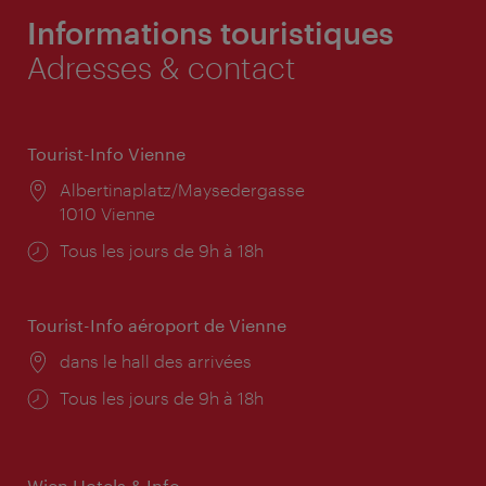
Informations touristiques
Adresses & contact
Tourist-Info Vienne
Lieu:
Albertinaplatz/Maysedergasse
1010 Vienne
Horaires
Tous les jours de 9h à 18h
d'ouverture:
Tourist-Info aéroport de Vienne
Lieu:
dans le hall des arrivées
Horaires
Tous les jours de 9h à 18h
d'ouverture:
Wien Hotels & Info