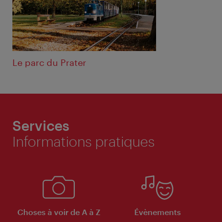
Le parc du Prater
Services
Informations pratiques
Choses à voir de A à Z
Évènements