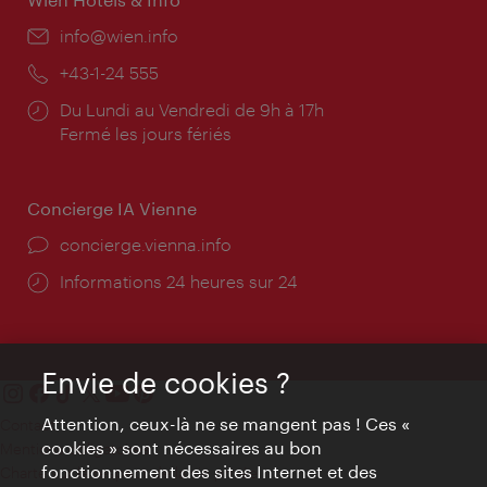
E-
info@wien.info
mail:
Téléphone:
+43-1-24 555
Horaires
Du Lundi au Vendredi de 9h à 17h
d'ouverture:
Fermé les jours fériés
Concierge IA Vienne
Ort:
concierge.vienna.info
Öffnungszeiten:
Informations 24 heures sur 24
Envie de cookies ?
Attention, ceux-là ne se mangent pas ! Ces «
Contact
cookies » sont nécessaires au bon
Mentions obligatoires
fonctionnement des sites Internet et des
Charte sur le respect de la vie privée