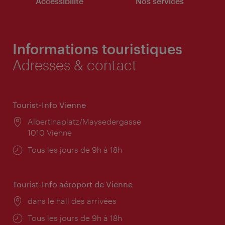
Accessibilité
Nos services
Informations touristiques
Adresses & contact
Tourist-Info Vienne
Lieu:
Albertinaplatz/Maysedergasse
1010 Vienne
Horaires
Tous les jours de 9h à 18h
d'ouverture:
Tourist-Info aéroport de Vienne
Lieu:
dans le hall des arrivées
Horaires
Tous les jours de 9h à 18h