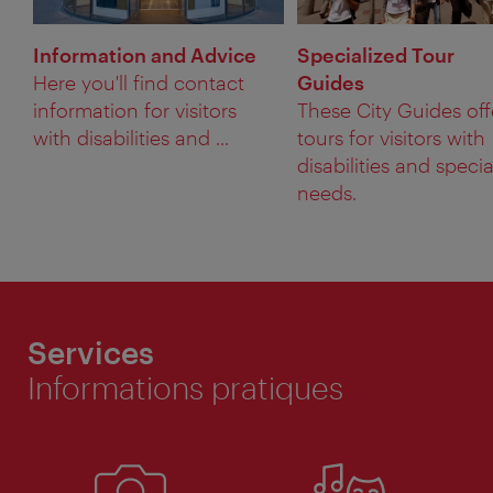
Information and Advice
Specialized Tour
Here you'll find contact
Guides
information for visitors
These City Guides off
with disabilities and ...
tours for visitors with
disabilities and specia
needs.
Services
Informations pratiques