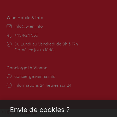
d'ouverture:
Wien Hotels & Info
E-
info@wien.info
mail:
Téléphone:
+43-1-24 555
Horaires
Du Lundi au Vendredi de 9h à 17h
d'ouverture:
Fermé les jours fériés
Concierge IA Vienne
Ort:
concierge.vienna.info
Öffnungszeiten:
Informations 24 heures sur 24
Envie de cookies ?