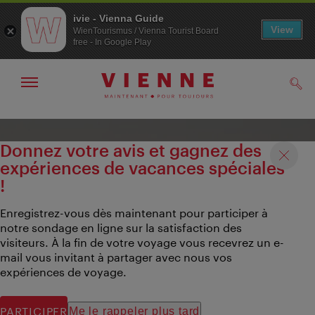
ivie - Vienna Guide
View
WienTourismus / Vienna Tourist Board
free - In Google Play
Afficher
Rech
/
masquer
la
Navigation
Contenu
navigation
Donnez votre avis et gagnez des
expériences de vacances spéciales
!
Enregistrez-vous dès maintenant pour participer à
notre sondage en ligne sur la satisfaction des
visiteurs. À la fin de votre voyage vous recevrez un e-
mail vous invitant à partager avec nous vos
expériences de voyage.
PARTICIPER
Me le rappeler plus tard