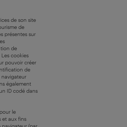
vices de son site
Tourisme de
es présentes sur
ies
ation de
. Les cookies
ur pouvoir créer
ntification de
e navigateur
rons également
d'un ID codé dans
pour le
 et aux fins
 navigateur (par