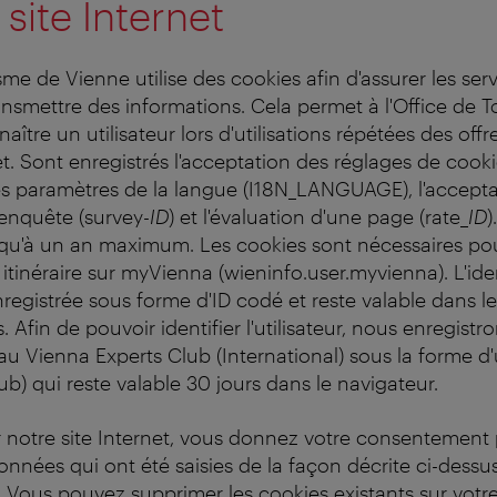
 site Internet
sme de Vienne utilise des cookies afin d'assurer les ser
ransmettre des informations. Cela permet à l'Office de 
ître un utilisateur lors d'utilisations répétées des offr
et. Sont enregistrés l'acceptation des réglages de cook
les paramètres de la langue (I18N_LANGUAGE), l'accept
 enquête (survey-
ID
) et l'évaluation d'une page (rate_
ID
)
squ'à un an maximum. Les cookies sont nécessaires po
 itinéraire sur myVienna (wieninfo.user.myvienna). L'ide
 enregistrée sous forme d'ID codé et reste valable dans l
 Afin de pouvoir identifier l'utilisateur, nous enregist
t au Vienna Experts Club (International) sous la forme 
b) qui reste valable 30 jours dans le navigateur.
 notre site Internet, vous donnez votre consentement 
nnées qui ont été saisies de la façon décrite ci-dessus
Vous pouvez supprimer les cookies existants sur votre