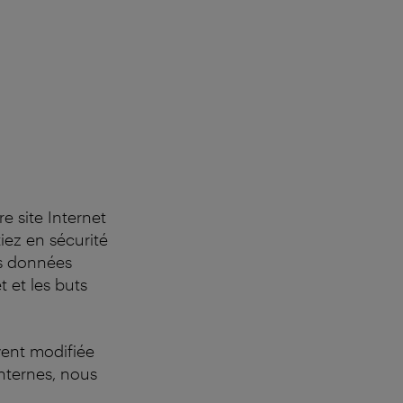
e site Internet
iez en sécurité
es données
t et les buts
vent modifiée
nternes, nous