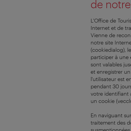
de notre
L'Office de Touri
Internet et de t
Vienne de reconna
notre site Intern
(cookiedialog), 
participer à une
sont valables ju
et enregistrer un
l'utilisateur est
pendant 30 jours.
votre identifian
un cookie (vecclu
En naviguant sur
traitement des do
susmentionnées. 