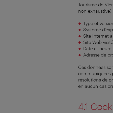
Tourisme de Vienn
non exhaustive) 
Type et versio
Système d'explo
Site Internet à
Site Web visité 
Date et heure 
Adresse de prot
Ces données son
communiquées par 
résolutions de p
en aucun cas créer
4.1 Cooki