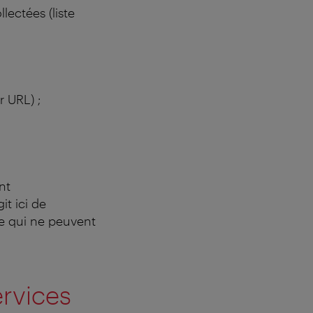
lectées (liste
r URL) ;
nt
it ici de
e qui ne peuvent
ervices