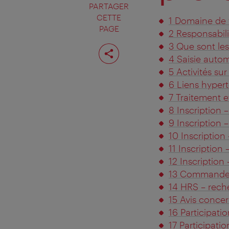
PARTAGER
CETTE
1 Domaine de v
PAGE
2 Responsabili
Partager
3 Que sont le
cette
4 Saisie auto
page
5 Activités su
6 Liens hypert
7 Traitement e
8 Inscription –
9 Inscription
10 Inscription
11 Inscription
12 Inscription
13 Commande
14 HRS – rech
15 Avis concer
16 Participati
17 Participati