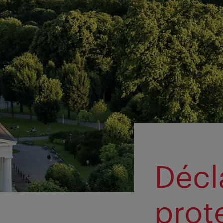
Décl
prot