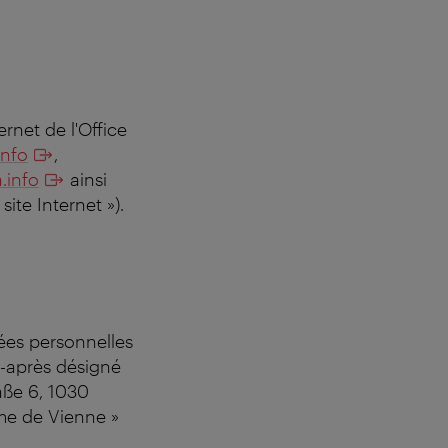
rnet de l'Office
info
,
.info
ainsi
ite Internet »).
nées personnelles
-après désigné
raße 6, 1030
sme de Vienne »