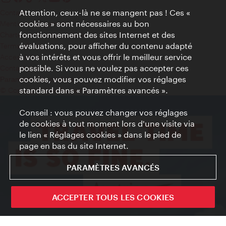
Attention, ceux-là ne se mangent pas ! Ces «
Contact
cookies » sont nécessaires au bon
Mentions obligatoires
fonctionnement des sites Internet et des
Charte sur le respect de la vie privée
évaluations, pour afficher du contenu adapté
Terms of Use
à vos intérêts et vous offrir le meilleur service
Accessibilité
possible. Si vous ne voulez pas accepter ces
Contact presse
cookies, vous pouvez modifier vos réglages
Paramètres de cookies
standard dans « Paramètres avancés ».
© Copyright WienTourismus
Conseil : vous pouvez changer vos réglages
de cookies à tout moment lors d'une visite via
le lien « Réglages cookies » dans le pied de
page en bas du site Internet.
PARAMÈTRES AVANCÉS
ACCEPTER TOUS LES COOKIES