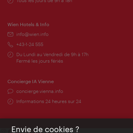
Horaires
Tous les jours de 9h à 18h
d'ouverture:
Wien Hotels & Info
E-
info@wien.info
mail:
Téléphone:
+43-1-24 555
Horaires
Du Lundi au Vendredi de 9h à 17h
d'ouverture:
Fermé les jours fériés
Concierge IA Vienne
Ort:
concierge.vienna.info
Öffnungszeiten:
Informations 24 heures sur 24
Envie de cookies ?