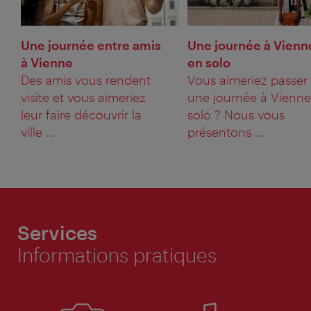
Une journée entre amis
Une journée à Vienn
à Vienne
en solo
Des amis vous rendent
Vous aimeriez passer
visite et vous aimeriez
une journée à Vienne
leur faire découvrir la
solo ? Nous vous
ville ...
présentons ...
Services
Informations pratiques