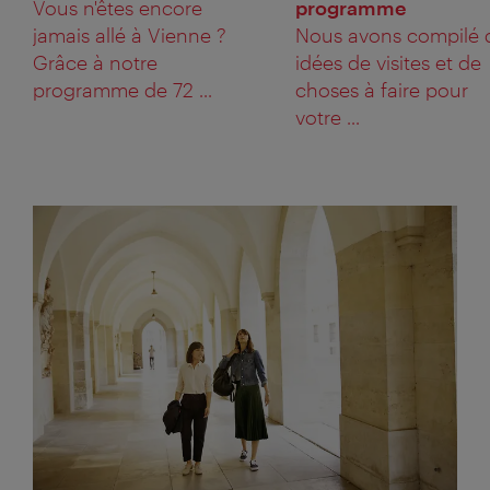
Vous n'êtes encore
programme
jamais allé à Vienne ?
Nous avons compilé 
Grâce à notre
idées de visites et de
programme de 72 ...
choses à faire pour
votre ...