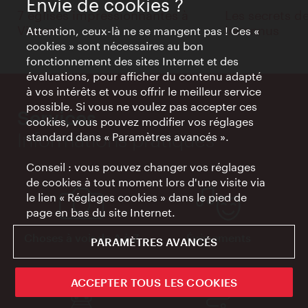
Envie de cookies ?
7 églises impressionnantes à
Les secrets de
Vienne
inconnus
Attention, ceux-là ne se mangent pas ! Ces «
cookies » sont nécessaires au bon
fonctionnement des sites Internet et des
évaluations, pour afficher du contenu adapté
à vos intérêts et vous offrir le meilleur service
possible. Si vous ne voulez pas accepter ces
Services
cookies, vous pouvez modifier vos réglages
Informations pratiques
standard dans « Paramètres avancés ».
Conseil : vous pouvez changer vos réglages
de cookies à tout moment lors d'une visite via
le lien « Réglages cookies » dans le pied de
page en bas du site Internet.
Choses à voir de A à Z
Évènements
PARAMÈTRES AVANCÉS
ACCEPTER TOUS LES COOKIES