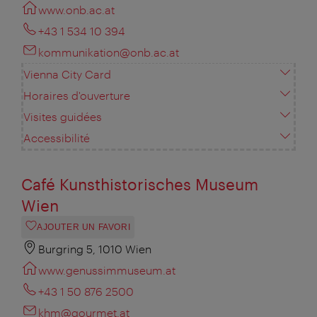
www.onb.ac.at
+43 1 534 10 394
kommunikation@onb.ac.at
Vienna City Card
Horaires d'ouverture
Visites guidées
Accessibilité
Café Kunsthistorisches Museum
Wien
AJOUTER UN FAVORI
Burgring 5, 1010 Wien
www.genussimmuseum.at
+43 1 50 876 2500
khm@gourmet.at