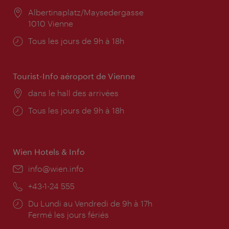
Lieu:
Albertinaplatz/Maysedergasse
1010 Vienne
Horaires
Tous les jours de 9h à 18h
d'ouverture:
Tourist-Info aéroport de Vienne
Lieu:
dans le hall des arrivées
Horaires
Tous les jours de 9h à 18h
d'ouverture:
Wien Hotels & Info
E-
info@wien.info
mail:
Téléphone:
+43-1-24 555
Horaires
Du Lundi au Vendredi de 9h à 17h
d'ouverture:
Fermé les jours fériés