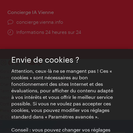
Concierge IA Vienne
Ort:
concierge.vienna.info
Öffnungszeiten:
Informations 24 heures sur 24
Envie de cookies ?
Attention, ceux-là ne se mangent pas ! Ces «
Contact
cookies » sont nécessaires au bon
Mentions obligatoires
fonctionnement des sites Internet et des
Charte sur le respect de la vie privée
évaluations, pour afficher du contenu adapté
Terms of Use
à vos intérêts et vous offrir le meilleur service
Accessibilité
possible. Si vous ne voulez pas accepter ces
Contact presse
cookies, vous pouvez modifier vos réglages
Paramètres de cookies
standard dans « Paramètres avancés ».
© Copyright WienTourismus
Conseil : vous pouvez changer vos réglages