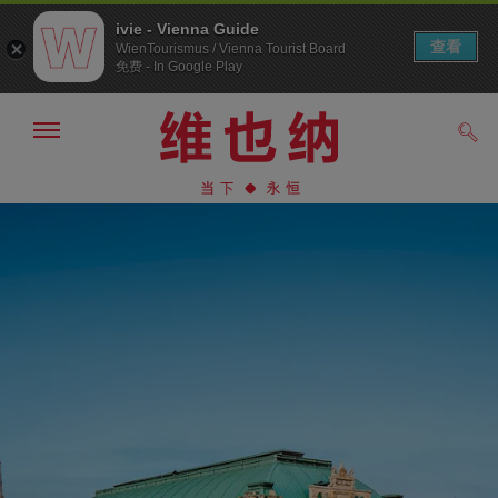
ivie - Vienna Guide
查看
WienTourismus / Vienna Tourist Board
免费 - In Google Play
显
搜
示/
索
隐
前
前
藏
往
往
导
导
内
航
航
容