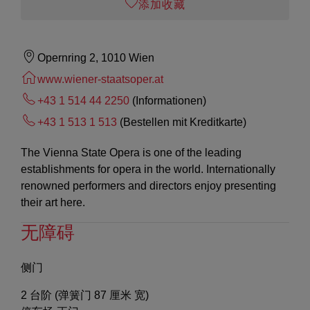
添加收藏
Opernring 2, 1010 Wien
www.wiener-staatsoper.at
+43 1 514 44 2250
(Informationen)
+43 1 513 1 513
(Bestellen mit Kreditkarte)
The Vienna State Opera is one of the leading
establishments for opera in the world. Internationally
renowned performers and directors enjoy presenting
their art here.
无障碍
侧门
2 台阶 (弹簧门 87 厘米 宽)