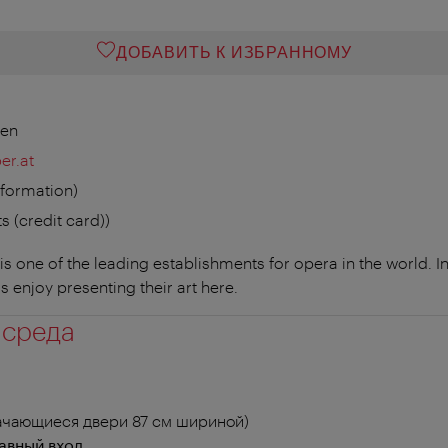
ДОБАВИТЬ К ИЗБРАННОМУ
ien
er.at
nformation)
ts (credit card))
s one of the leading establishments for opera in the world. 
 enjoy presenting their art here.
 среда
ачающиеся двери 87 см шириной)
авный вход