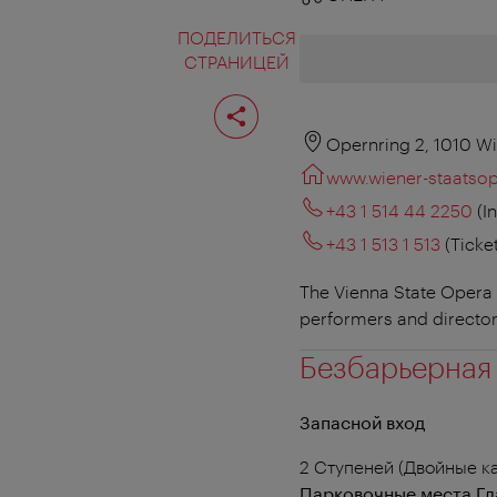
ПОДЕЛИТЬСЯ
СТРАНИЦЕЙ
Поделиться
страницей
Opernring 2, 1010 W
www.wiener-staatsop
+43 1 514 44 2250
(I
+43 1 513 1 513
(Ticke
The Vienna State Opera i
performers and directors
Безбарьерная
Запасной вход
2 Ступеней (Двойные к
Парковочные места Гл