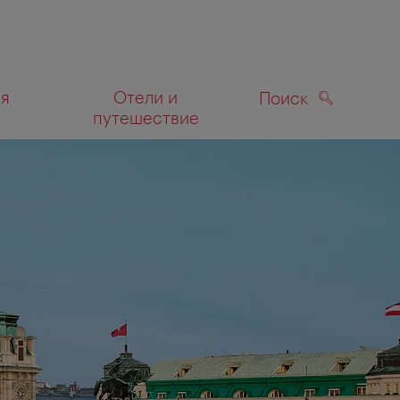
ля
Отели и
Поиск
путешествие
ПОИСК
а карте