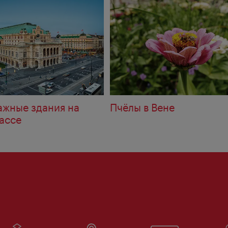
ажные здания на
Пчёлы в Вене
ассе