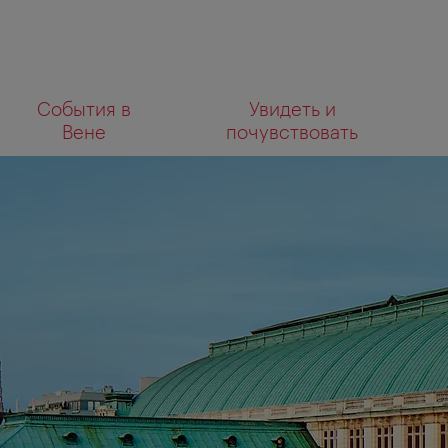
К
К
События в
Увидеть и
навигации
содержанию
Что
Вене
почувствовать
вы
ищете?