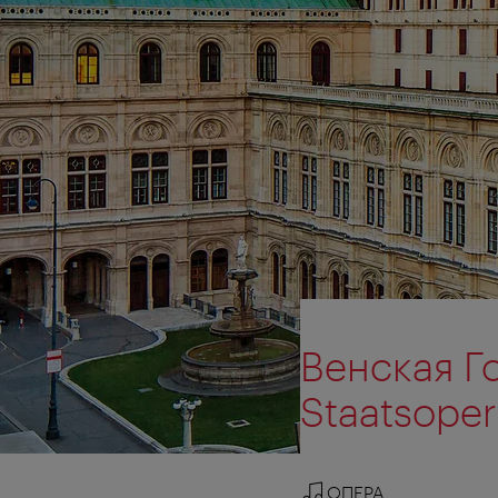
Венская Г
Staatsoper
ОПЕРА