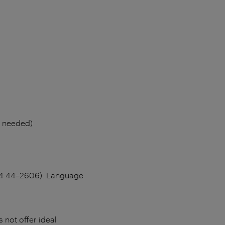
s needed)
 514 44–2606). Language
 not offer ideal