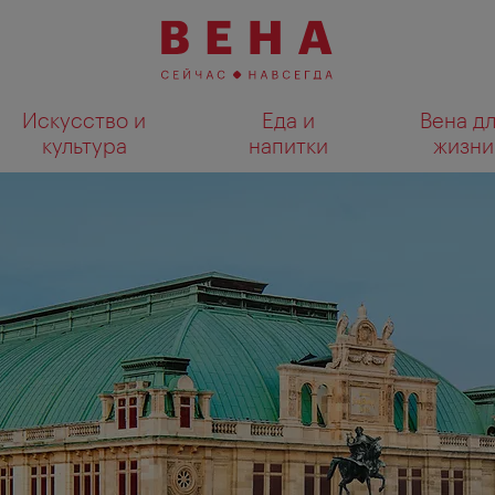
Искусство и
Еда и
Вена д
культура
напитки
жизни
Показать результаты поиска н