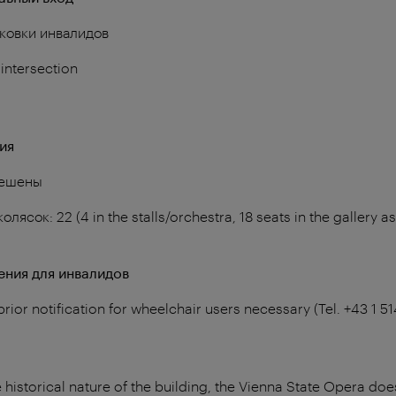
ковки инвалидов
intersection
ия
решены
ясок: 22 (4 in the stalls/orchestra, 18 seats in the gallery a
ния для инвалидов
prior notification for wheelchair users necessary (Tel. +43 1
 historical nature of the building, the Vienna State Opera does