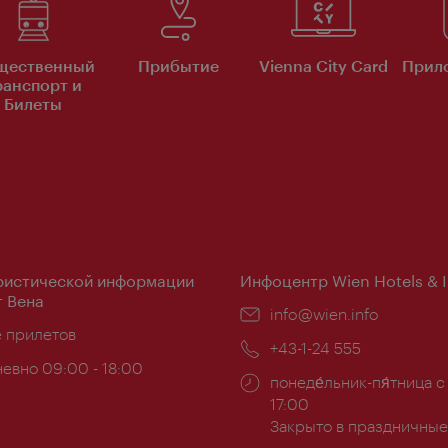
щественный
Прибытие
Vienna City Card
Прило
ранспорт и
Билеты
ристической информации
Инфоцентр Wien Hotels & 
 Вена
Эл.
info@wien.info
ложение:
е прилетов
почта:
Телефон:
+43-1-24 555
евно 09:00 - 18:00
Часы
понеде́льник-пя́тница с
ы:
работы:
17:00
Закрыто в праздничные