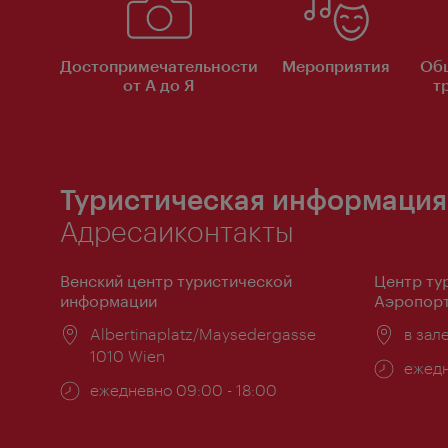
Достопримечательности
Мероприятия
Об
от А до Я
т
Туристическая информация
Адресаиконтакты
Венский центр туристической
Центр ту
информации
Аэропорт
Расположение:
Albertinaplatz/Maysedergasse
Распо
в зал
1010 Wien
Часы
ежедн
Часы
ежедневно 09:00 - 18:00
работ
работы: