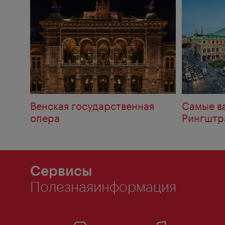
Венская государственная
Самые в
опера
Рингштр
Сервисы
Полезнаяинформация