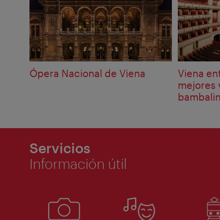
Ópera Nacional de Viena
Viena ent
mejores v
bambali
Servicios
Información útil