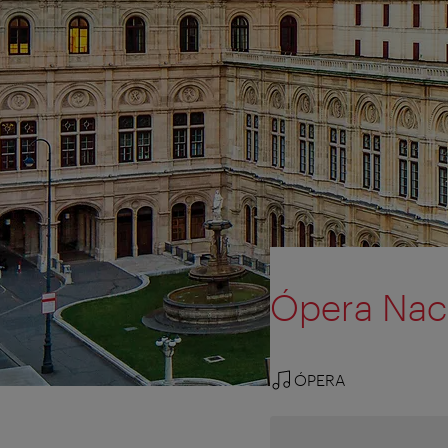
Ópera Naci
ÓPERA