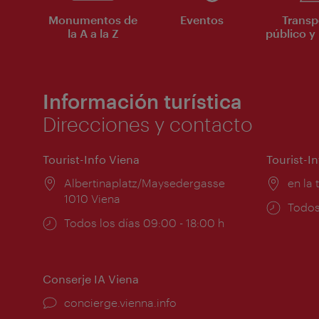
Monumentos de
Eventos
Transp
la A a la Z
público y 
Información turística
Direcciones y contacto
Tourist-Info Viena
Tourist-I
Lugar:
Albertinaplatz/Maysedergasse
Lugar
en la 
1010 Viena
Horar
Todos
Horarios
Todos los días 09:00 - 18:00 h
de
de
apert
apertura:
Conserje IA Viena
concierge.vienna.info