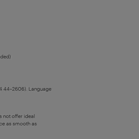
eeded)
 514 44–2606). Language
 not offer ideal
ance as smooth as