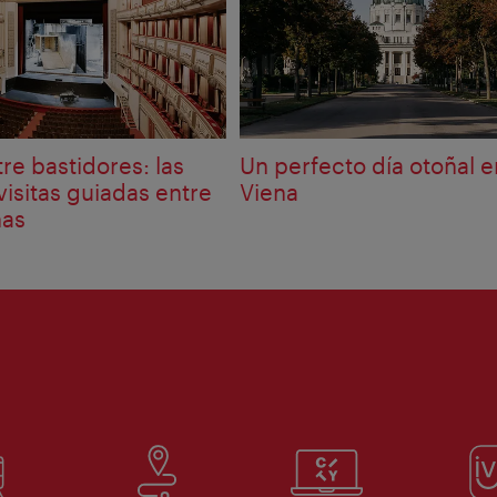
re bastidores: las
Un perfecto día otoñal e
isitas guiadas entre
Viena
nas