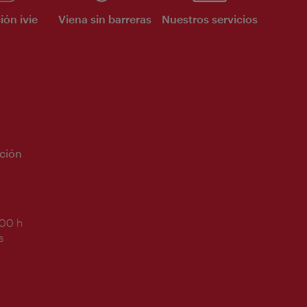
ión ivie
Viena sin barreras
Nuestros servicios
ción
:00 h
s