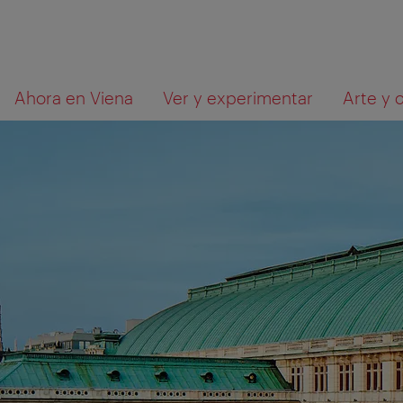
A
Al
Qué
Ahora en Viena
Ver y experimentar
Arte y 
la
contenido
está
navegación
buscando?