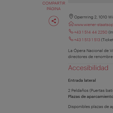
COMPARTIR
PÁGINA
Compartir
Opernring 2, 1010 W
página
www.wiener-staatsop
+43 1 514 44 2250
(I
+43 1 513 1 513
(Ticke
La Ópera Nacional de Vie
directores de renombre i
Accesibilidad
Entrada lateral
2 Peldaños (Puertas bat
Plazas de aparcamiento
Disponibles plazas de 