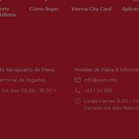
orte
Cómo llegar
Vienna City Card
Aplicac
billetes
nfo Aeropuerto de Viena
Hoteles de Viena & informa
:
terminal de llegadas
e-
info@wien.info
mail:
ios
 los días 09:00 - 18:00 h
Teléfono:
+43-1-24 555
Horarios
Lunes-Viernes 9:00 – 17
ura:
de
Cerrado los días festivo
apertura: