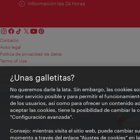
Información las 24 horas
Contacto
Aviso legal
Política de privacidad de datos
Terms of Use
Accesibilidad
Contacto para la prensa
¿Unas galletitas?
Ajustes de cookie
© Copyright WienTourismus
No queremos darle la lata. Sin embargo, las cookies so
mejor servicio posible y para permitir el funcionamient
de los usuarios, así como para ofrecer un contenido ad
aceptar las cookies, tiene la posibilidad de cambiar la
"Configuración avanzada".
Consejo: mientras visita el sitio web, puede cambiar s
momento a través del enlace "Ajustes de cookies" en la p