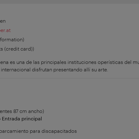
ien
er.at
nformation)
ts (credit card))
na es una de las principales instituciones operísticas del mu
nternacional disfrutan presentando allí su arte.
ientes 87 cm ancho)
 Entrada principal
aparcamiento para discapacitados