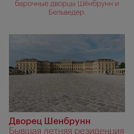
барочные дворцы Шёнбрунн и
Бельведер.
Дворец Шенбрунн
Бывшая летняя резиденция