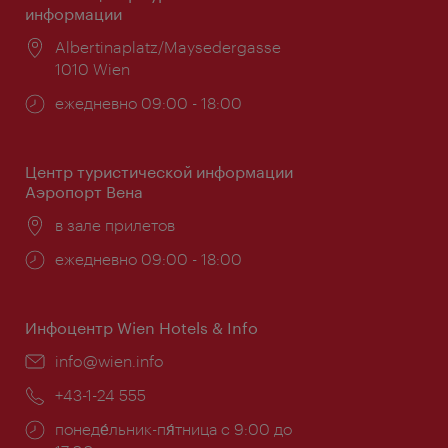
информации
Расположение:
Albertinaplatz/Maysedergasse
1010 Wien
Часы
ежедневно 09:00 - 18:00
работы:
Центр туристической информации
Аэропорт Вена
Расположение:
в зале прилетов
Часы
ежедневно 09:00 - 18:00
работы:
Инфоцентр Wien Hotels & Info
Эл.
info@wien.info
почта:
Телефон:
+43-1-24 555
Часы
понеде́льник-пя́тница с 9:00 до