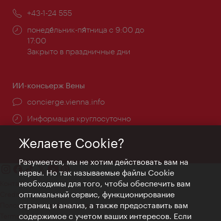
почта:
Телефон:
+43-1-24 555
Часы
понеде́льник-пя́тница с 9:00 до
работы:
17:00
Закрыто в праздничные дни
ИИ-консьерж Вены
concierge.vienna.info
Информация круглосуточно
Желаете Cookie?
Разумеется, мы не хотим действовать вам на
нервы. Но так называемые файлы Cookie
необходимы для того, чтобы обеспечить вам
Контакт
оптимальный сервис, функционирование
Credits
страниц и анализ, а также предоставить вам
Положение о конфиденциальности
содержимое с учетом ваших интересов. Если
Terms of Use