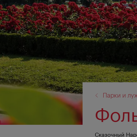
назад
Парки и лу
к:
Фоль
Сказочный Нар