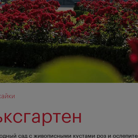
жайки
ксгартен
одный сад с живописными кустами роз и ослепит