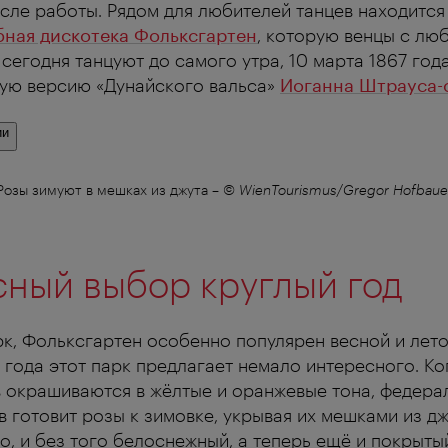
сле работы. Рядом для любителей танцев находится
бная дискотека Фольксгартен
, которую венцы с лю
е сегодня танцуют до самого утра, 10 марта 1867 го
ую версию «Дунайского вальса»
Иоганна Штрауса-
ии
Розы зимуют в мешках из джута
–
© WienTourismus/Gregor Hofbaue
ный выбор круглый год
рк, Фольксгартен особенно популярен весной и лето
 года этот парк предлагает немало интересного. Ко
в окрашиваются в жёлтые и оранжевые тона, федера
 готовит розы к зимовке, укрывая их мешками из дж
то, и без того белоснежный, а теперь ещё и покрыт