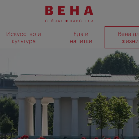
Искусство и
Еда и
Вена д
культура
напитки
жизни
Показать результаты поиска н