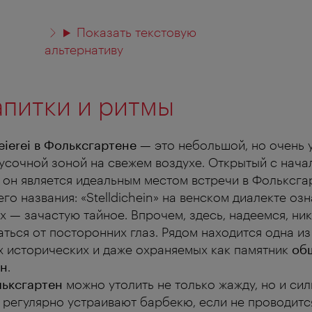
Показать текстовую
альтернативу
апитки и ритмы
Meierei в Фольксгартене
— это небольшой, но очень 
кусочной зоной на свежем воздухе. Открытый с нача
 он является идеальным местом встречи в Фольксгар
его названия: «Stelldichein» на венском диалекте оз
 — зачастую тайное. Впрочем, здесь, надеемся, ни
ться от посторонних глаз. Рядом находится одна из
 исторических и даже охраняемых как памятник
об
ин
.
ьксгартен
можно утолить не только жажду, но и сил
 регулярно устраивают барбекю, если не проводитс