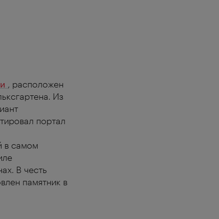
Вид и
си
, расположен
льксгартена. Из
иант
тировал портал
й в самом
иле
ах. В честь
овлен памятник в