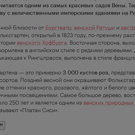
читается одним из самых красивых садов Вены. Та
ву с величественными имперскими зданиями на Р
нной близости от
Бургтеатр
,
венской Ратуши
и
авст
ольксгартен, открытый в 1823 году, по-прежнему рас
итории
венского Хофбурга
. Восточная сторона, вых
формлена в английском стиле с редкими деревьями.
ыкающая к Рингштрассе, выполнена в стиле француз
гартена — это примерно
3 000 кустов роз,
предста
сортов. Поздней весной они окрашивают Фольксгар
е оттенки красного, розового, жёлтого и белого цв
ичными посвящениями. Самое большое дерево, вост
оло 250 лет и является одним из
венских природных
азывают «Платан Сиси».
ии