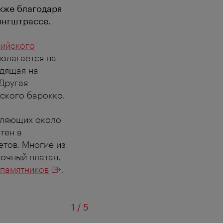
кже благодаря
ингштрассе.
рийского
полагается на
одящая на
 Другая
ского барокко.
вляющих около
тен в
етов. Многие из
очный платан,
 памятников
.
из
1
/
5