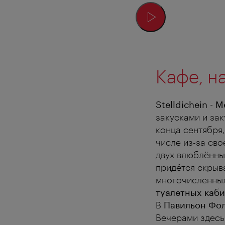
Кафе, н
Stelldichein - 
закусками и за
конца сентября,
числе из-за сво
двух влюблённых
придётся скрыва
многочисленных
туалетных каб
В
Павильон Фол
Вечерами здесь