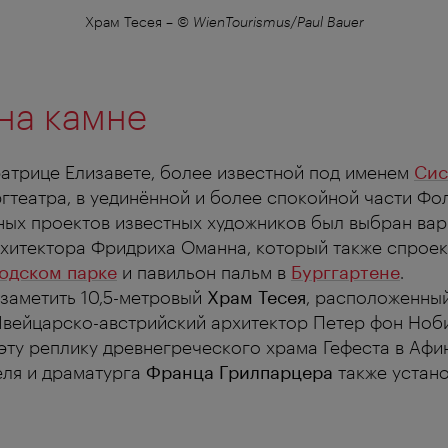
Храм Тесея
–
© WienTourismus/Paul Bauer
на камне
атрице Елизавете, более известной под именем
Си
гтеатра, в уединённой и более спокойной части Фо
ных проектов известных художников был выбран вар
хитектора Фридриха Оманна, который также спроек
одском парке
и павильон пальм в
Бурггартене
.
заметить 10,5-метровый
Храм Тесея
, расположенны
Швейцарско-австрийский архитектор Петер фон Ноб
эту реплику древнегреческого храма Гефеста в Афин
еля и драматурга
Франца Грилпарцера
также устан