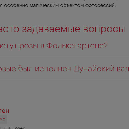
ся особенно магическим объектом фотосессий.
асто задаваемые вопросы
ветут розы в Фольксгартене?
рвые был исполнен Дунайский вал
тен
ОМУ
g, 1010 Wien