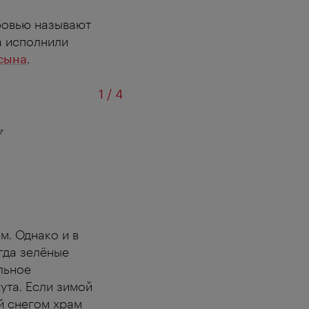
бовью называют
да исполнили
сына
.
из
1
/
4
r
Фолькс
м. Однако и в
гда зелёные
льное
ута. Если зимой
ый снегом храм