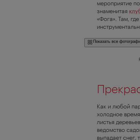
мероприятие по
знаменитая
клу
«Фога». Там, гд
инструментальн
Показать все фотограф
Прекрас
Как и любой па
холодное время
листья деревье
ведомство садов
выпадает снег, 