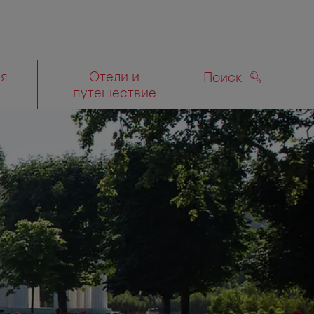
ля
Отели и
Поиск
путешествие
ПОИСК
а карте