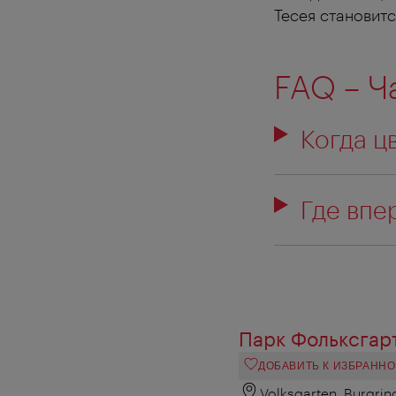
Тесея становит
FAQ – Ч
Когда ц
Где впе
Парк Фольксгар
ДОБАВИТЬ К ИЗБРАНН
Volksgarten, Burgrin