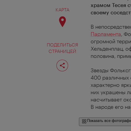
храмом Тесея с
КАРТА
своему соседст
В непосредстве
Парламента
, Ф
огромной терр
ПОДЕЛИТЬСЯ
Хельденплац, о
СТРАНИЦЕЙ
половина, прим
Поделиться
страницей
Звезды Фолькс
400 различных 
характерно ярки
них украшены л
насчитывает ок
В народе его н
Показать все фотограф