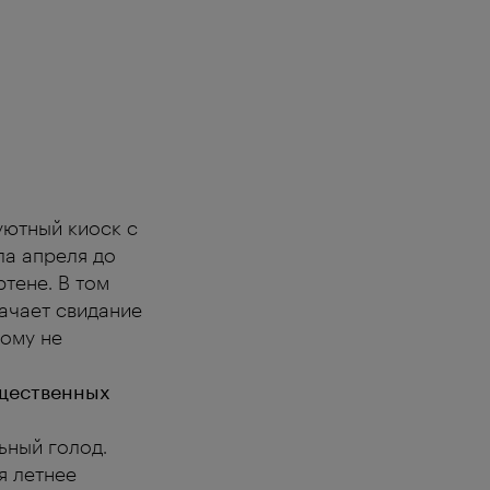
уютный киоск с
ла апреля до
тене. В том
начает свидание
кому не
щественных
ьный голод.
я летнее