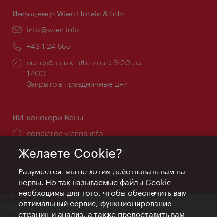
Инфоцентр Wien Hotels & Info
Эл.
info@wien.info
почта:
Телефон:
+43-1-24 555
Часы
понеде́льник-пя́тница с 9:00 до
работы:
17:00
Закрыто в праздничные дни
ИИ-консьерж Вены
concierge.vienna.info
Информация круглосуточно
Желаете Cookie?
Разумеется, мы не хотим действовать вам на
нервы. Но так называемые файлы Cookie
необходимы для того, чтобы обеспечить вам
оптимальный сервис, функционирование
Контакт
страниц и анализ, а также предоставить вам