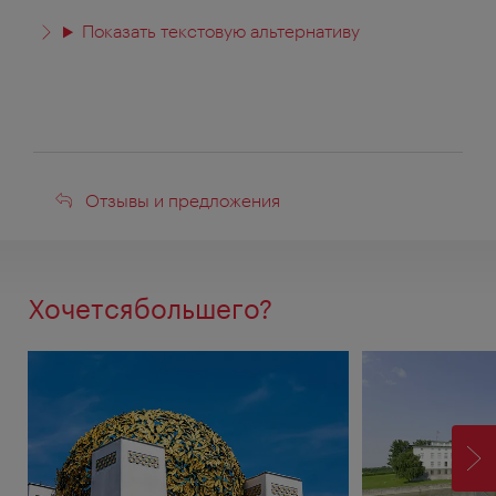
Показать текстовую альтернативу
Отзывы
Отзывы и предложения
и
предложения
Хочетсябольшего?
ВП