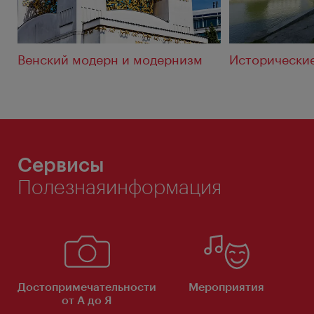
Венский модерн и модернизм
Исторически
Сервисы
Полезнаяинформация
Достопримечательности
Мероприятия
от А до Я