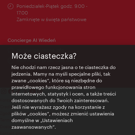
Godziny
Poniedziałek-Piątek godz. 9.00 -
otwarcia:
17.00
Zamknięte w święta państwowe
Concierge AI Wiedeń
concierge.vienna.info
Może ciasteczka?
Informacje przez całą dobę
Nie chodzi nam rzecz jasna o te ciasteczka do
jedzenia. Mamy na myśli specjalne pliki, tak
zwane „cookies”, które są niezbędne do
prawidłowego funkcjonowania stron
internetowych, statystyk i ocen, a także treści
Kontakt
dostosowanych do Twoich zainteresowań.
Credits
Jeśli nie wyrażasz zgody na korzystanie z
Zgoda na przetwarzanie danych osobowych
plików „cookies”, możesz zmienić ustawienia
Terms of Use
domyślne w „Ustawieniach
Dostępność
zaawansowanych”.
Kontakt prasowy