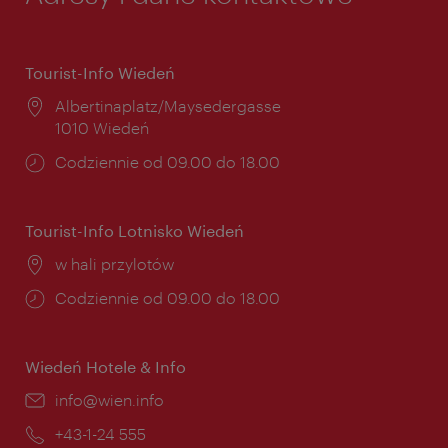
Tourist-Info Wiedeń
Miejsce:
Albertinaplatz/Maysedergasse
1010 Wiedeń
Godziny
Codziennie od 09.00 do 18.00
otwarcia:
Tourist-Info Lotnisko Wiedeń
Miejsce:
w hali przylotów
Godziny
Codziennie od 09.00 do 18.00
otwarcia:
Wiedeń Hotele & Info
E-
info@wien.info
mail:
Telefon:
+43-1-24 555