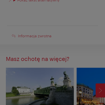
Informacja
Informacja zwrotna
zwrotna
Masz ochotę na więcej?
D
P