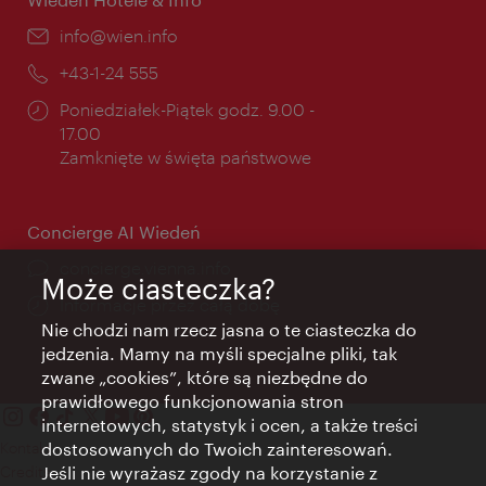
E-
info@wien.info
mail:
Telefon:
+43-1-24 555
Godziny
Poniedziałek-Piątek godz. 9.00 -
otwarcia:
17.00
Zamknięte w święta państwowe
Concierge AI Wiedeń
concierge.vienna.info
Może ciasteczka?
Informacje przez całą dobę
Nie chodzi nam rzecz jasna o te ciasteczka do
jedzenia. Mamy na myśli specjalne pliki, tak
zwane „cookies”, które są niezbędne do
prawidłowego funkcjonowania stron
internetowych, statystyk i ocen, a także treści
Kontakt
dostosowanych do Twoich zainteresowań.
Credits
Jeśli nie wyrażasz zgody na korzystanie z