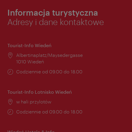
Informacja turystyczna
Adresy i dane kontaktowe
Tourist-Info Wiedeń
Miejsce:
Albertinaplatz/Maysedergasse
1010 Wiedeń
Godziny
Codziennie od 09.00 do 18.00
otwarcia:
Tourist-Info Lotnisko Wiedeń
Miejsce:
w hali przylotów
Godziny
Codziennie od 09.00 do 18.00
otwarcia:
Wiedeń Hotele & Info