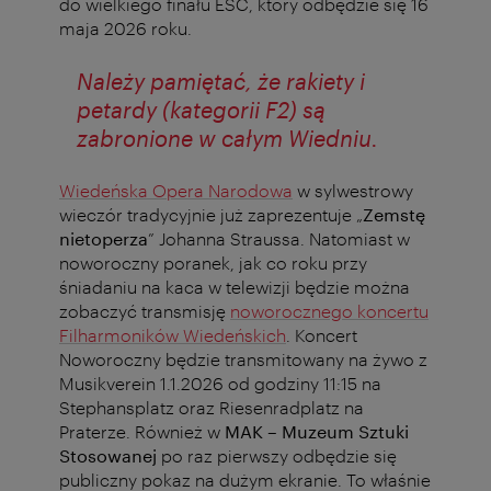
do wielkiego finału ESC, który odbędzie się 16
maja 2026 roku.
Należy pamiętać, że rakiety i
petardy (kategorii F2) są
zabronione w całym Wiedniu.
Wiedeńska Opera Narodowa
w sylwestrowy
wieczór tradycyjnie już zaprezentuje „
Zemstę
nietoperza
” Johanna Straussa. Natomiast w
noworoczny poranek, jak co roku przy
śniadaniu na kaca w telewizji będzie można
zobaczyć transmisję
noworocznego koncertu
Filharmoników Wiedeńskich
.
Koncert
Noworoczny będzie transmitowany na żywo z
Musikverein 1.1.2026 od godziny 11:15 na
Stephansplatz oraz Riesenradplatz na
Praterze. Również w
MAK – Muzeum Sztuki
Stosowanej
po raz pierwszy odbędzie się
publiczny pokaz na dużym ekranie. To właśnie