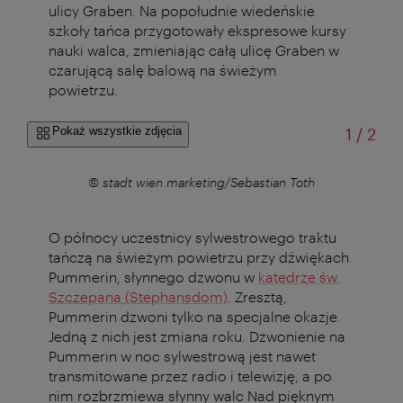
ulicy Graben. Na popołudnie wiedeńskie
szkoły tańca przygotowały ekspresowe kursy
nauki walca, zmieniając całą ulicę Graben w
czarującą salę balową na świeżym
powietrzu.
od
Pokaż wszystkie zdjęcia
1
/
2
oth
© stadt wien marketing/Sebastian Toth
© 
O północy uczestnicy sylwestrowego traktu
tańczą na świeżym powietrzu przy dźwiękach
Pummerin, słynnego dzwonu w
katedrze św.
Szczepana (Stephansdom)
. Zresztą,
Pummerin dzwoni tylko na specjalne okazje.
Jedną z nich jest zmiana roku. Dzwonienie na
Pummerin w noc sylwestrową jest nawet
transmitowane przez radio i telewizję, a po
nim rozbrzmiewa słynny walc Nad pięknym