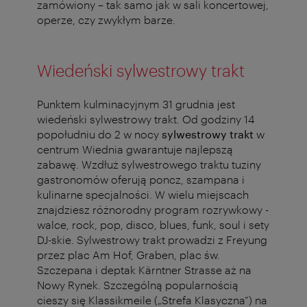
zamówiony – tak samo jak w sali koncertowej,
operze, czy zwykłym barze.
Wiedeński sylwestrowy trakt
Punktem kulminacyjnym 31 grudnia jest
wiedeński sylwestrowy trakt. Od godziny 14
popołudniu do 2 w nocy
sylwestrowy trakt
w
centrum Wiednia gwarantuje najlepszą
zabawę. Wzdłuż sylwestrowego traktu tuziny
gastronomów oferują poncz, szampana i
kulinarne specjalności. W wielu miejscach
znajdziesz różnorodny program rozrywkowy -
walce, rock, pop, disco, blues, funk, soul i sety
DJ-skie. Sylwestrowy trakt prowadzi z Freyung
przez plac Am Hof, Graben, plac św.
Szczepana i deptak Kärntner Strasse aż na
Nowy Rynek. Szczególną popularnością
cieszy się Klassikmeile („Strefa Klasyczna”) na