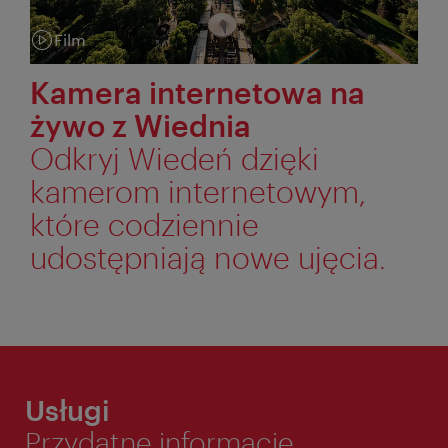
Film
Kategoria:
Kamera internetowa na
żywo z Wiednia
Odkryj Wiedeń dzięki
kamerom internetowym,
które codziennie
udostępniają nowe ujęcia.
Usługi
Przydatne informacje