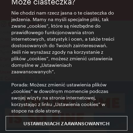
Może ciasteczka?
Nie chodzi nam rzecz jasna o te ciasteczka do
jedzenia. Mamy na myśli specjalne pliki, tak
zwane „cookies”, które są niezbędne do
prawidłowego funkcjonowania stron
Kontakt
internetowych, statystyk i ocen, a także treści
Credits
dostosowanych do Twoich zainteresowań.
Zgoda na przetwarzanie danych osobowych
Jeśli nie wyrażasz zgody na korzystanie z
Terms of Use
plików „cookies”, możesz zmienić ustawienia
Dostępność
domyślne w „Ustawieniach
Kontakt prasowy
zaawansowanych”.
Ustawienia cookies
© Copyright Wien Tourismus
Porada: Możesz zmienić ustawienia plików
„cookies” w dowolnym momencie podczas
swojej wizyty na stronie internetowej,
korzystając z linku „Ustawienia cookies” w
stopce na dole strony.
USTAWIENIACH ZAAWANSOWANYCH