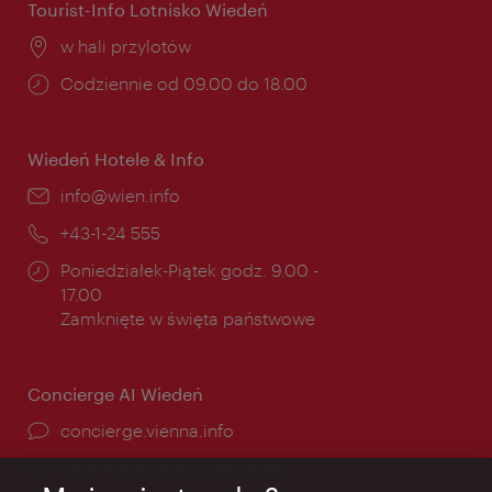
Tourist-Info Lotnisko Wiedeń
Miejsce:
w hali przylotów
Godziny
Codziennie od 09.00 do 18.00
otwarcia:
Wiedeń Hotele & Info
E-
info@wien.info
mail:
Telefon:
+43-1-24 555
Godziny
Poniedziałek-Piątek godz. 9.00 -
otwarcia:
17.00
Zamknięte w święta państwowe
Concierge AI Wiedeń
concierge.vienna.info
Informacje przez całą dobę