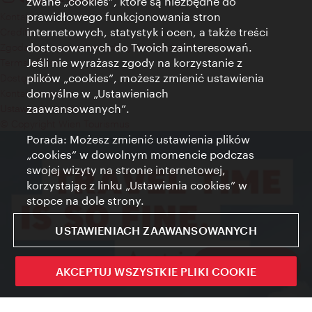
zwane „cookies”, które są niezbędne do
prawidłowego funkcjonowania stron
Kontakt
internetowych, statystyk i ocen, a także treści
Credits
dostosowanych do Twoich zainteresowań.
Zgoda na przetwarzanie danych osobowych
Jeśli nie wyrażasz zgody na korzystanie z
Terms of Use
plików „cookies”, możesz zmienić ustawienia
Dostępność
domyślne w „Ustawieniach
Kontakt prasowy
zaawansowanych”.
Ustawienia cookies
© Copyright Wien Tourismus
Porada: Możesz zmienić ustawienia plików
„cookies” w dowolnym momencie podczas
swojej wizyty na stronie internetowej,
korzystając z linku „Ustawienia cookies” w
stopce na dole strony.
USTAWIENIACH ZAAWANSOWANYCH
Sign up now
AKCEPTUJ WSZYSTKIE PLIKI COOKIE
Zamkni