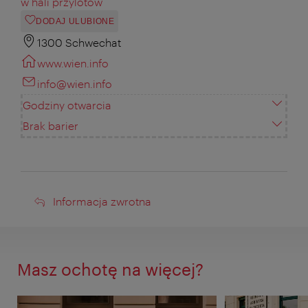
w hali przylotów
DODAJ ULUBIONE
1300 Schwechat
www.wien.info
info@wien.info
Godziny otwarcia
Brak barier
Informacja
Informacja zwrotna
zwrotna
Masz ochotę na więcej?