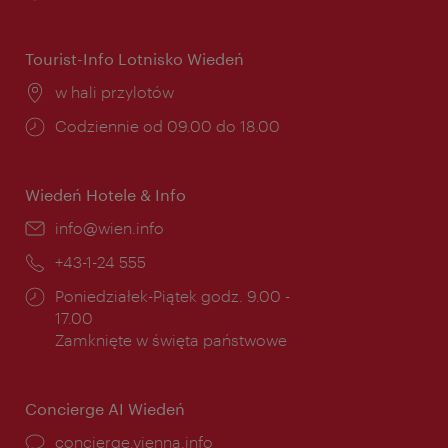
otwarcia:
Tourist-Info Lotnisko Wiedeń
Miejsce:
w hali przylotów
Godziny
Codziennie od 09.00 do 18.00
otwarcia:
Wiedeń Hotele & Info
E-
info@wien.info
mail:
Telefon:
+43-1-24 555
Godziny
Poniedziałek-Piątek godz. 9.00 -
otwarcia:
17.00
Zamknięte w święta państwowe
Concierge AI Wiedeń
concierge.vienna.info