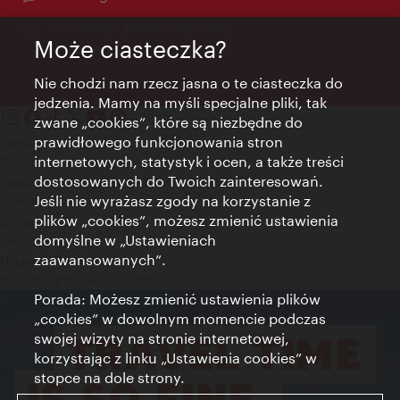
Informacje przez całą dobę
Może ciasteczka?
Nie chodzi nam rzecz jasna o te ciasteczka do
jedzenia. Mamy na myśli specjalne pliki, tak
zwane „cookies”, które są niezbędne do
prawidłowego funkcjonowania stron
Kontakt
internetowych, statystyk i ocen, a także treści
Credits
dostosowanych do Twoich zainteresowań.
Zgoda na przetwarzanie danych osobowych
Jeśli nie wyrażasz zgody na korzystanie z
Terms of Use
plików „cookies”, możesz zmienić ustawienia
Dostępność
domyślne w „Ustawieniach
Kontakt prasowy
zaawansowanych”.
Ustawienia cookies
© Copyright Wien Tourismus
Porada: Możesz zmienić ustawienia plików
„cookies” w dowolnym momencie podczas
swojej wizyty na stronie internetowej,
korzystając z linku „Ustawienia cookies” w
stopce na dole strony.