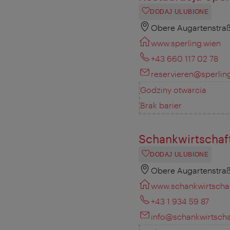
DODAJ ULUBIONE
Obere Augartenstraß
www.sperling.wien
+43 660 117 02 78
reservieren@sperlin
Godziny otwarcia
Brak barier
Schankwirtschaft
DODAJ ULUBIONE
Obere Augartenstraß
www.schankwirtschaf
+43 1 934 59 87
info@schankwirtscha