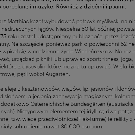
porcelanę i muzykę. Również z dziećmi i psami.
arz Matthias kazał wybudować pałacyk myśliwski na n
nadrzecznych łęgów. Niespełna 50 lat później powstał
775 roku został udostępniony publiczności przez Józefa 
atny. Na szczęście, ponieważ park o powierzchni 52 he
łe wpisał się w codzienne życie Wiedeńczyków. Na rozl
, urządzać pikniki lub uprawiać sport: fitness, joga,
 niektóre z dyscyplin, które można tu uprawiać. Wielu b
etrowej pętli wokół Augarten.
e aleje z kasztanowców, wiązów, lip, jesionów i klonów
ed słońcem, a jesienią zachwycają magicznymi koloram
dodatkowo Österreichische Bundesgärten (austriacka 
nych). Nietypowym elementem tej idylli są dwa potężn
ne, tzw. wieże przeciwlotnicze(Flak-Türme).Te relikty z
niały schronienie nawet 30 000 osobom.