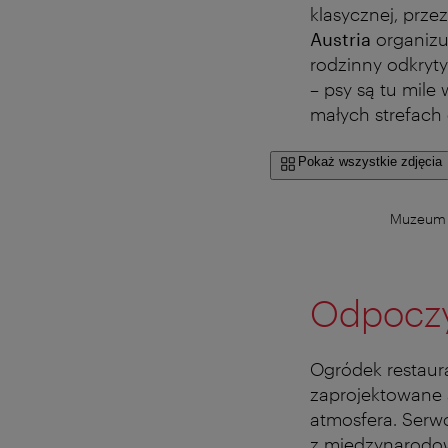
klasycznej, prze
Austria
organiz
rodzinny odkryty
– psy są tu mile
małych strefach 
Pokaż wszystkie zdjęcia
Muzeum P
Odpoczy
Ogródek restaura
zaprojektowane 
atmosfera. Serw
z międzynarodow