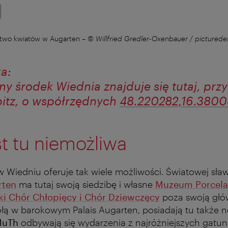
two kwiatów w Augarten
–
© Willfried Gredler-Oxenbauer / pictured
ka:
ny środek Wiednia znajduje się tutaj, prz
itz, o współrzędnych
48.220282,16.3800
t tu niemożliwa
w Wiedniu oferuje tak wiele możliwości. Światowej sła
rten
ma tutaj swoją siedzibę i własne
Muzeum Porcel
i Chór Chłopięcy i Chór Dziewczęcy
poza swoją głów
ołą w barokowym Palais Augarten, posiadają tu także 
uTh
odbywają się wydarzenia z najróżniejszych gatu