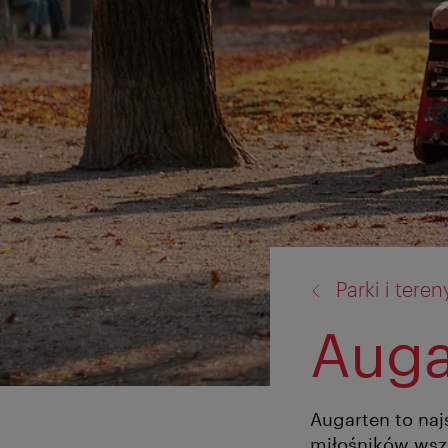
powrót
Parki i teren
do:
Auga
Augarten to naj
miłośników wsze