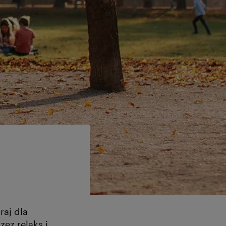
raj dla
ez relaks i