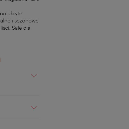
eco ukryte
nalne i sezonowe
ści. Sale dla
a