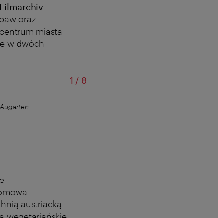
Filmarchiv
zabaw oraz
 centrum miasta
nie w dwóch
od
1
/
8
 Augarten
Muz
ie
 domowa
hnią austriacką
 wegetariańskie