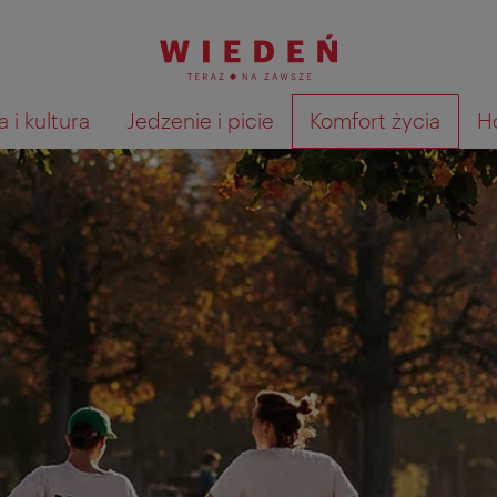
 i kultura
Jedzenie i picie
Komfort życia
H
Pokaż na mapie wyniki wyszu