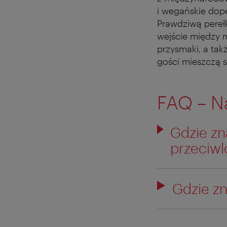
i wegańskie dope
Prawdziwą perełk
wejście między 
przysmaki, a tak
gości mieszczą 
FAQ – N
Gdzie zn
przeciwl
Gdzie zn