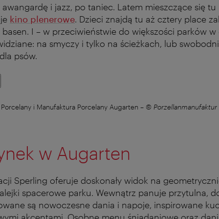
z awangardę i jazz, po taniec. Latem mieszczące się tu
uje
kino plenerowe
. Dzieci znajdą tu aż cztery place 
 basen. I – w przeciwieństwie do większości parków w
 widziane: na smyczy i tylko na ścieżkach, lub swobod
dla psów.
orcelany i Manufaktura Porcelany Augarten
–
© Porzellanmanufaktur
nek w Augarten
cji Sperling oferuje doskonały widok na geometryczn
alejki spacerowe parku. Wewnątrz panuje przytulna,
owane są nowoczesne dania i napoje, inspirowane kuc
ymi akcentami. Osobne menu śniadaniowe oraz dania