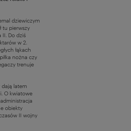
iemal dziewiczym
 tu pierwszy
II. Do dziś
ktarów w 2.
egłych łąkach
 piłka nożna czy
iegaczy trenuje
 dają latem
i. O kwiatowe
administracja
e obiekty
 czasów II wojny