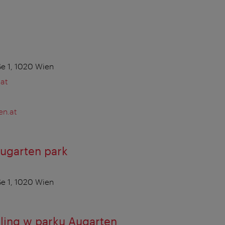
e 1, 1020 Wien
at
en.at
Augarten park
e 1, 1020 Wien
ling w parku Augarten