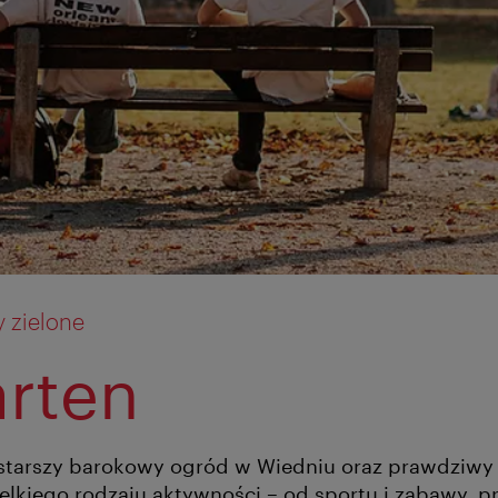
y zielone
rten
starszy barokowy ogród w Wiedniu oraz prawdziwy 
lkiego rodzaju aktywności – od sportu i zabawy, prz