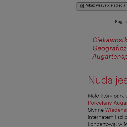
Pokaż wszystkie zdjęcia
Bogac
Ciekawost
Geograficz
Augartensp
Nuda jes
Mało który park 
Porcelany Auga
Słynne
Wiedeńsk
internatem i szk
koncertową: w
M