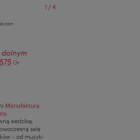
od
1
/
4
esk.com
Łąka do upraw
y dolnym
575
wy
Manufaktura
any
.
ną siedzibą,
nowoczesną salę
nków – od muzyki