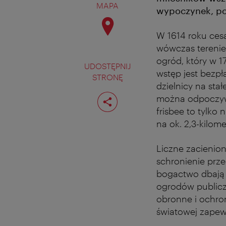
MAPA
wypoczynek, po 
W 1614 roku ces
wówczas terenie 
ogród, który w 1
UDOSTĘPNIJ
wstęp jest bezpł
STRONĘ
dzielnicy na sta
Podziel
można odpoczywać
stronę
frisbee to tylko
na ok. 2,3-kilom
Liczne zacienion
schronienie prz
bogactwo dbają 
ogrodów publicz
obronne i ochron
światowej zapew