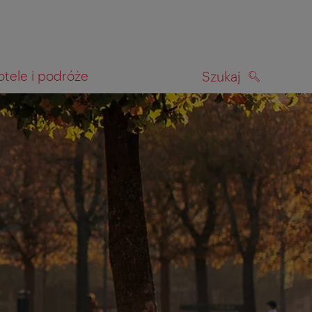
otele i podróże
Szukaj
SZUKAJ
kiwania