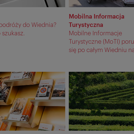
Mobilna Informacja
 podróży do Wiednia?
Turystyczna
 szukasz.
Mobilne Informacje
Turystyczne (MoTI) poru
się po całym Wiedniu na 