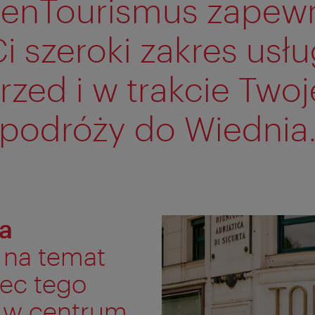
enTourismus zapew
i szeroki zakres usł
rzed i w trakcie Twoj
podróży do Wiednia
a
i na temat
ec tego
e w centrum