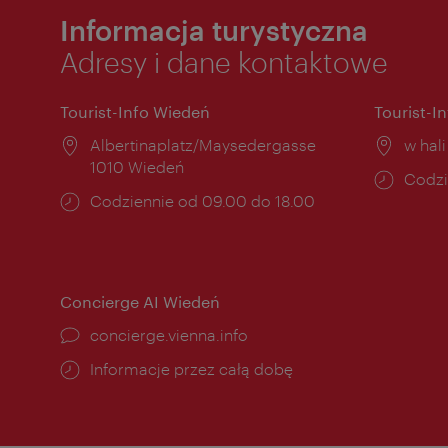
Informacja turystyczna
Adresy i dane kontaktowe
Tourist-Info Wiedeń
Tourist-I
Miejsce:
Albertinaplatz/Maysedergasse
Miejs
w hal
1010 Wiedeń
Godzi
Codzi
Godziny
Codziennie od 09.00 do 18.00
otwar
otwarcia:
Concierge AI Wiedeń
concierge.vienna.info
Informacje przez całą dobę