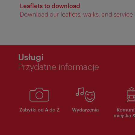
Leaflets to download
Download our leaflets, walks, and service
Usługi
Przydatne informacje
Zabytki od A do Z
Wydarzenia
Komuni
miejska &