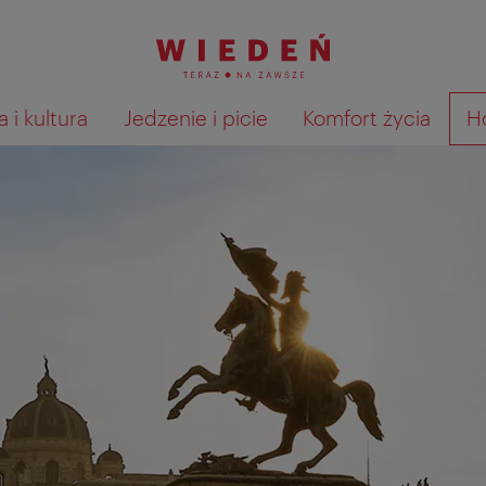
 i kultura
Jedzenie i picie
Komfort życia
H
Pokaż na mapie wyniki wyszu