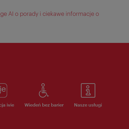
ge AI o porady i ciekawe informacje o
ja ivie
Wiedeń bez barier
Nasze usługi