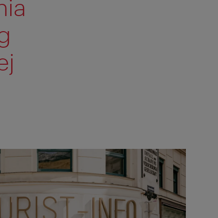
nia
ug
ej
.