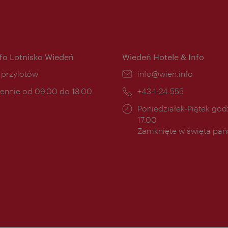
nfo Lotnisko Wiedeń
Wiedeń Hotele & Info
ce:
i przylotów
E-
info@wien.info
mail:
ny
ennie od 09.00 do 18.00
Telefon:
+43-1-24 555
cia:
Godziny
Poniedziałek-Piątek godz
otwarcia:
17.00
Zamknięte w święta pa