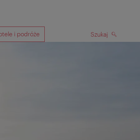
otele i podróże
Szukaj
SZUKAJ
kiwania