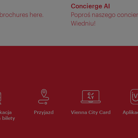
Concierge AI
 brochures here.
Poproś naszego concier
Wiedniu!
kacja
Przyjazd
Vienna City Card
Aplikac
 bilety