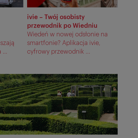
ivie – Twój osobisty
przewodnik po Wiedniu
Wiedeń w nowej odsłonie na
szają
smartfonie? Aplikacja ivie,
...
cyfrowy przewodnik ...