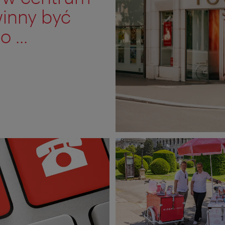
winny być
 ...