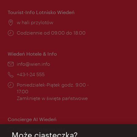
Tourist-Info Lotnisko Wiedeń
Miejsce:
w hali przylotów
Godziny
Codziennie od 09.00 do 18.00
otwarcia:
Wiedeń Hotele & Info
E-
info@wien.info
mail:
Telefon:
+43-1-24 555
Godziny
Poniedziałek-Piątek godz. 9.00 -
otwarcia:
17.00
Zamknięte w święta państwowe
Concierge AI Wiedeń
concierge.vienna.info
Może ciasteczka?