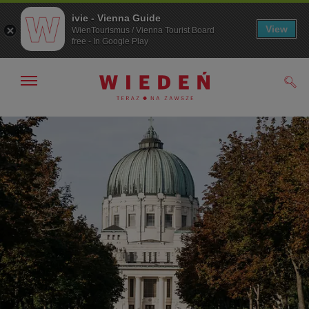
ivie - Vienna Guide
View
WienTourismus / Vienna Tourist Board
free - In Google Play
Pokaż/ukryj
Szuk
nawigację
Przejdź
Przejdź
do
do
nawigacji
treści