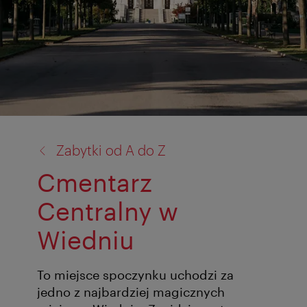
powrót
Zabytki od A do Z
do:
Cmentarz
Centralny w
Wiedniu
To miejsce spoczynku uchodzi za
jedno z najbardziej magicznych