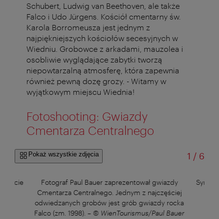
Schubert, Ludwig van Beethoven, ale także
Falco i Udo Jürgens. Kościół cmentarny św.
Karola Borromeusza jest jednym z
najpiękniejszych kościołów secesyjnych w
Wiedniu. Grobowce z arkadami, mauzolea i
osobliwie wyglądające zabytki tworzą
niepowtarzalną atmosferę, która zapewnia
również pewną dozę grozy. - Witamy w
wyjątkowym miejscu Wiednia!
Fotoshooting: Gwiazdy
Cmentarza Centralnego
od
Pokaż wszystkie zdjęcia
1
/
6
 świecie
Fotograf Paul Bauer zaprezentował gwiazdy
Symbol
–
©
Cmentarza Centralnego. Jednym z najczęściej
Joha
odwiedzanych grobów jest grób gwiazdy rocka
oper
Falco (zm. 1998).
–
© WienTourismus/Paul Bauer