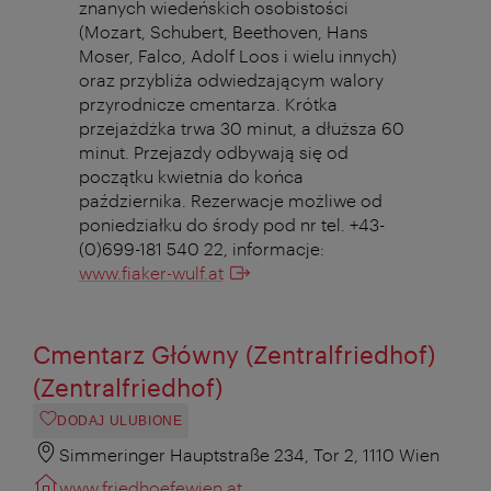
znanych wiedeńskich osobistości
(Mozart, Schubert, Beethoven, Hans
Moser, Falco, Adolf Loos i wielu innych)
oraz przybliża odwiedzającym walory
przyrodnicze cmentarza. Krótka
przejażdżka trwa 30 minut, a dłuższa 60
minut. Przejazdy odbywają się od
początku kwietnia do końca
października. Rezerwacje możliwe od
poniedziałku do środy pod nr tel. +43-
(0)699-181 540 22, informacje:
www.fiaker-wulf.at
Cmentarz Główny (Zentralfriedhof)
(Zentralfriedhof)
DODAJ ULUBIONE
Simmeringer Hauptstraße 234, Tor 2, 1110 Wien
www.friedhoefewien.at