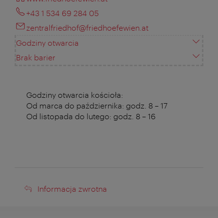
+43 1 534 69 284 05
zentralfriedhof@friedhoefewien.at
Godziny otwarcia
Brak barier
Godziny otwarcia kościoła:
Od marca do października: godz. 8 – 17
Od listopada do lutego: godz. 8 – 16
Informacja
Informacja zwrotna
zwrotna