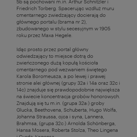
5b są pochowani m.in. Arthur Schnitzler i
Friedrich Torberg. Spacerując wzdłuż muru
cmentarnego zwiedzający docierają do
głównego portalu (brama nr 2),
zbudowanego w stylu secesyjnym w 1905
roku przez Maxa Hegele.
Idąc prosto przez portal główny
odwiedzający to miejsce dotrą do
zwieńczonego dużą kopułą kościoła
cmentarnego pod wezwaniem świętego
Karola Boromeusza, a po lewej i prawej
stronie alei głównej (grupy 32a i 14a oraz 32c i
14c) znajduje się prawdopodobnie największa
na świecie koncentracja grobów honorowych.
Znajdują się tu m.in. (grupa 32a:) groby
Glucka, Beethovena, Schuberta, Hugo Wolfa,
Johanna Straussa, ojca i syna, Lannera,
Brahmsa, (grupa 32c:) Arnolda Schönberga,
Hansa Mosera, Roberta Stolza, Theo Lingena
i Curda Jürgensa.