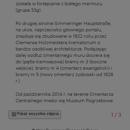
została w fortepianie z białego marmuru
(grupa 33g).
Po drugiej stronie Simmeringer Hauptstraße,
na ukos, naprzeciwko głównego portalu,
znajduje się zbudowane w 1922 roku przez
Clemensa Holzmeistera krematorium o
bardzo osobliwej architekturze. Podążając
dalej wzdłuż cmentarnego muru dociera się
do (pętla tramwajowa) bramy nr 3 (boczne
wejście), bramy nr 4 (cmentarz ewangelicki) i
bramy nr 5 (nowy cmentarz żydowski od 1928
r.).
Od października 2014 r. na terenie Cmentarza
Centralnego mieści się Muzeum Pogrzebowe.
od
Pokaż wszystkie zdjęcia
1
/
3