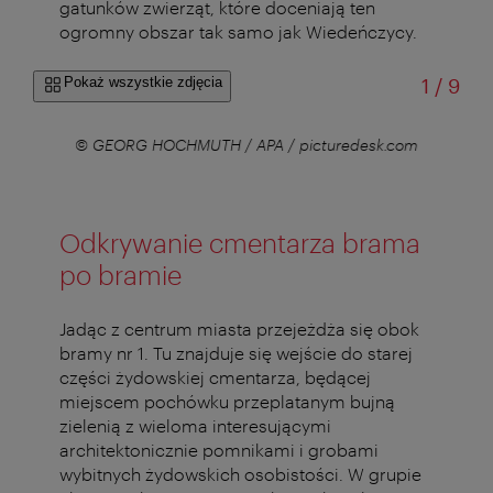
gatunków zwierząt, które doceniają ten
ogromny obszar tak samo jak Wiedeńczycy.
od
Pokaż wszystkie zdjęcia
1
/
9
r
© GEORG HOCHMUTH / APA / picturedesk.com
Odkrywanie cmentarza brama
po bramie
Jadąc z centrum miasta przejeżdża się obok
bramy nr 1. Tu znajduje się wejście do starej
części żydowskiej cmentarza, będącej
miejscem pochówku przeplatanym bujną
zielenią z wieloma interesującymi
architektonicznie pomnikami i grobami
wybitnych żydowskich osobistości. W grupie