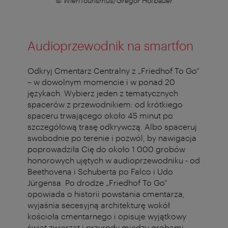
r
© WienTourismus/Gregor Hofbauer
Audioprzewodnik na smartfon
Odkryj Cmentarz Centralny z „Friedhof To Go”
– w dowolnym momencie i w ponad 20
językach. Wybierz jeden z tematycznych
spacerów z przewodnikiem: od krótkiego
spaceru trwającego około 45 minut po
szczegółową trasę odkrywczą. Albo spaceruj
swobodnie po terenie i pozwól, by nawigacja
poprowadziła Cię do około 1 000 grobów
honorowych ujętych w audioprzewodniku - od
Beethovena i Schuberta po Falco i Udo
Jürgensa. Po drodze „Friedhof To Go”
opowiada o historii powstania cmentarza,
wyjaśnia secesyjną architekturę wokół
kościoła cmentarnego i opisuje wyjątkowy
świat zwierząt i przyrody między grobami.