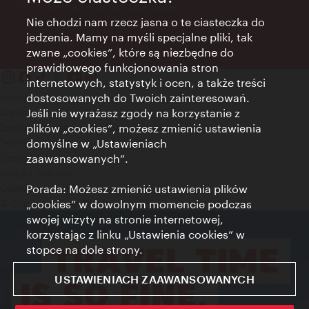
Informacje przez całą dobę
Nie chodzi nam rzecz jasna o te ciasteczka do
jedzenia. Mamy na myśli specjalne pliki, tak
zwane „cookies”, które są niezbędne do
prawidłowego funkcjonowania stron
internetowych, statystyk i ocen, a także treści
Kontakt
dostosowanych do Twoich zainteresowań.
Credits
Jeśli nie wyrażasz zgody na korzystanie z
Zgoda na przetwarzanie danych osobowych
plików „cookies”, możesz zmienić ustawienia
Terms of Use
domyślne w „Ustawieniach
Dostępność
zaawansowanych”.
Kontakt prasowy
Porada: Możesz zmienić ustawienia plików
Ustawienia cookies
© Copyright Wien Tourismus
„cookies” w dowolnym momencie podczas
swojej wizyty na stronie internetowej,
korzystając z linku „Ustawienia cookies” w
stopce na dole strony.
USTAWIENIACH ZAAWANSOWANYCH