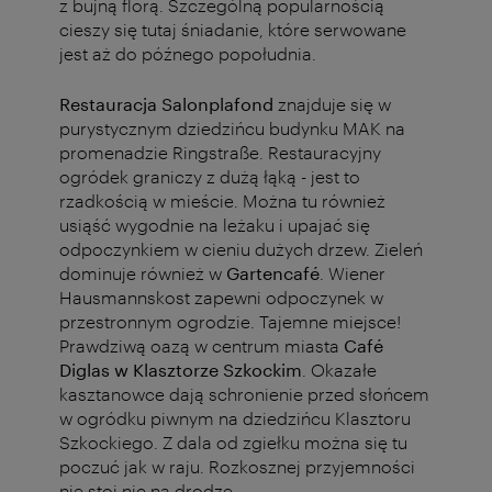
z bujną florą. Szczególną popularnością
cieszy się tutaj śniadanie, które serwowane
jest aż do późnego popołudnia.
Restauracja Salonplafond
znajduje się w
purystycznym dziedzińcu budynku MAK na
promenadzie Ringstraße. Restauracyjny
ogródek graniczy z dużą łąką - jest to
rzadkością w mieście. Można tu również
usiąść wygodnie na leżaku i upajać się
odpoczynkiem w cieniu dużych drzew. Zieleń
dominuje również w
Gartencafé
. Wiener
Hausmannskost zapewni odpoczynek w
przestronnym ogrodzie. Tajemne miejsce!
Prawdziwą oazą w centrum miasta
Café
Diglas w Klasztorze Szkockim
. Okazałe
kasztanowce dają schronienie przed słońcem
w ogródku piwnym na dziedzińcu Klasztoru
Szkockiego. Z dala od zgiełku można się tu
poczuć jak w raju. Rozkosznej przyjemności
nie stoi nic na drodze.