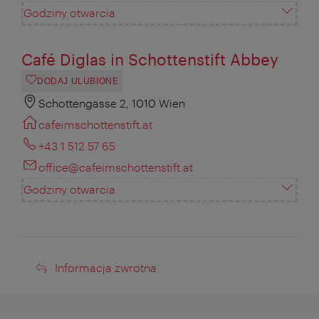
Godziny otwarcia
Café Diglas in Schottenstift Abbey
DODAJ ULUBIONE
Schottengasse 2, 1010 Wien
cafeimschottenstift.at
+43 1 512 57 65
office@cafeimschottenstift.at
Godziny otwarcia
Informacja
Informacja zwrotna
zwrotna