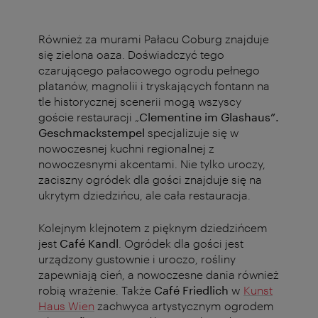
Również za murami Pałacu Coburg znajduje
się zielona oaza. Doświadczyć tego
czarującego pałacowego ogrodu pełnego
platanów, magnolii i tryskających fontann na
tle historycznej scenerii mogą wszyscy
goście restauracji „
Clementine im Glashaus”.
Geschmackstempel
specjalizuje się w
nowoczesnej kuchni regionalnej z
nowoczesnymi akcentami. Nie tylko uroczy,
zaciszny ogródek dla gości znajduje się na
ukrytym dziedzińcu, ale cała restauracja.
Kolejnym klejnotem z pięknym dziedzińcem
jest
Café Kandl
. Ogródek dla gości jest
urządzony gustownie i uroczo, rośliny
zapewniają cień, a nowoczesne dania również
robią wrażenie. Także
Café Friedlich
w
Kunst
Haus Wien
zachwyca artystycznym ogrodem