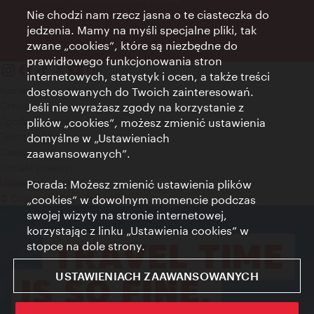
Nie chodzi nam rzecz jasna o te ciasteczka do
jedzenia. Mamy na myśli specjalne pliki, tak
zwane „cookies”, które są niezbędne do
prawidłowego funkcjonowania stron
internetowych, statystyk i ocen, a także treści
Kontakt
dostosowanych do Twoich zainteresowań.
Credits
Jeśli nie wyrażasz zgody na korzystanie z
Zgoda na przetwarzanie danych osobowych
plików „cookies”, możesz zmienić ustawienia
Terms of Use
domyślne w „Ustawieniach
Dostępność
zaawansowanych”.
Kontakt prasowy
Porada: Możesz zmienić ustawienia plików
Ustawienia cookies
© Copyright Wien Tourismus
„cookies” w dowolnym momencie podczas
swojej wizyty na stronie internetowej,
korzystając z linku „Ustawienia cookies” w
stopce na dole strony.
USTAWIENIACH ZAAWANSOWANYCH