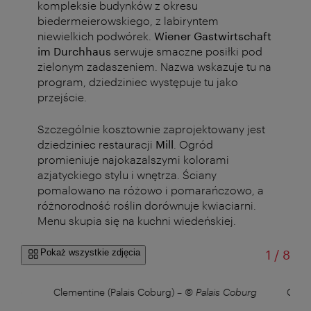
kompleksie budynków z okresu
biedermeierowskiego, z labiryntem
niewielkich podwórek.
Wiener
Gastwirtschaft
im Durchhaus
serwuje smaczne posiłki pod
zielonym zadaszeniem. Nazwa wskazuje tu na
program, dziedziniec występuje tu jako
przejście.
Szczególnie kosztownie zaprojektowany jest
dziedziniec restauracji
Mill
. Ogród
promieniuje najokazalszymi kolorami
azjatyckiego stylu i wnętrza. Ściany
pomalowano na różowo i pomarańczowo, a
różnorodność roślin dorównuje kwiaciarni.
Menu skupia się na kuchni wiedeńskiej.
od
Pokaż wszystkie zdjęcia
1
/
8
Café
Clementine (Palais Coburg)
–
© Palais Coburg
Cleme