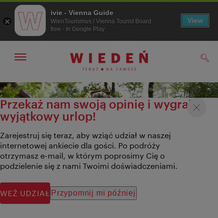
ivie - Vienna Guide
View
WienTourismus / Vienna Tourist Board
free - In Google Play
Pokaż/ukryj
Szuk
nawigację
Przejdź
Przejdź
do
do
Przekaż nam swoją opinię i wygraj
nawigacji
treści
wyjątkowy urlop!
Zarejestruj się teraz, aby wziąć udział w naszej
internetowej ankiecie dla gości. Po podróży
otrzymasz e-mail, w którym poprosimy Cię o
podzielenie się z nami Twoimi doświadczeniami.
WEŹ UDZIAŁ
Przypomnij mi później