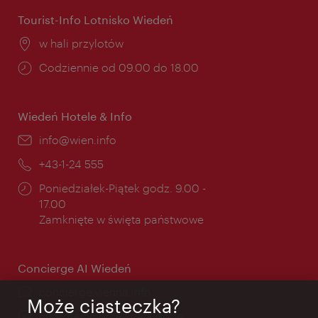
Tourist-Info Lotnisko Wiedeń
Miejsce:
w hali przylotów
Godziny
Codziennie od 09.00 do 18.00
otwarcia:
Wiedeń Hotele & Info
E-
info@wien.info
mail:
Telefon:
+43-1-24 555
Godziny
Poniedziałek-Piątek godz. 9.00 -
otwarcia:
17.00
Zamknięte w święta państwowe
Concierge AI Wiedeń
concierge.vienna.info
Może ciasteczka?
Informacje przez całą dobę