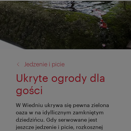
powrót
Jedzenie i picie
do:
Ukryte ogrody dla
gości
W Wiedniu ukrywa się pewna zielona
oaza w na idyllicznym zamkniętym
dziedzińcu. Gdy serwowane jest
jeszcze jedzenie i picie, rozkosznej