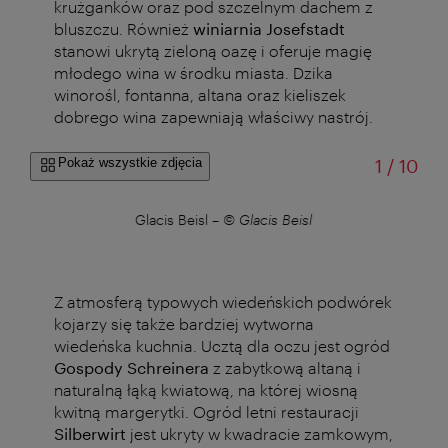
krużganków oraz pod szczelnym dachem z
bluszczu. Również
winiarnia Josefstadt
stanowi ukrytą zieloną oazę i oferuje magię
młodego wina w środku miasta. Dzika
winorośl, fontanna, altana oraz kieliszek
dobrego wina zapewniają właściwy nastrój.
od
Pokaż wszystkie zdjęcia
1
/
10
Glacis Beisl
–
© Glacis Beisl
Z atmosferą typowych wiedeńskich podwórek
kojarzy się także bardziej wytworna
wiedeńska kuchnia. Ucztą dla oczu jest ogród
Gospody Schreinera
z zabytkową altaną i
naturalną łąką kwiatową, na której wiosną
kwitną margerytki. Ogród letni restauracji
Silberwirt
jest ukryty w kwadracie zamkowym,