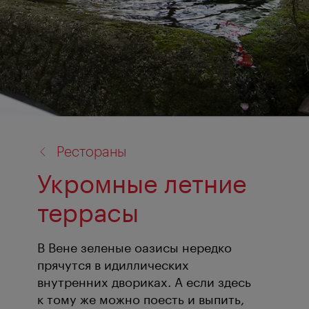
назад
Рестораны
к:
Укромные летние
террасы
В Вене зеленые оазисы нередко
прячутся в идиллических
внутренних двориках. А если здесь
к тому же можно поесть и выпить,