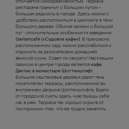
отличается консервативностью. Терраса
ресторана граничит с большим лугом –
большая редкость в городе. Здесь можно с
удобством расположиться в шезлонге в тени
большого дерева. Обилие зелени и большой
луг - отличительные особенности заведения
Gartencafé
(«Садовое кафе»)
. В прекрасно
расположенном саду можно расслабиться и
отдохнуть за деликатесами домашней
венской кухни. Совет по секрету! Настоящим
оазисом в центре города является
кафе
Диглас в монастыре Шоттенштифт
.
Большие каштановые деревья дарят тень
посетителям террасы, расположенной во
внутреннем дворике Шоттенштифта. Вдали
от городской суеты здесь чувствуешь себя
как в раю. Терраса так хорошо скрыта от
посторонних глаз, что ее трудно заметить.