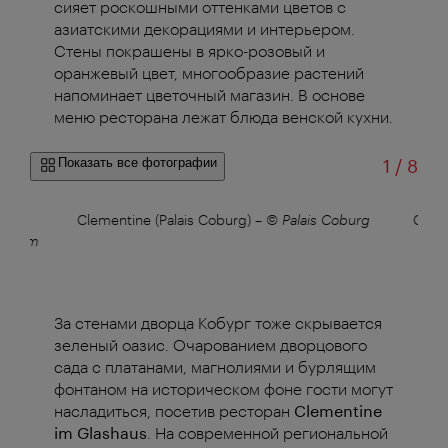
сияет роскошными оттенками цветов с
азиатскими декорациями и интерьером.
Стены покрашены в ярко-розовый и
оранжевый цвет, многообразие растений
напоминает цветочный магазин. В основе
меню ресторана лежат блюда венской кухни.
из
Показать все фотографии
1
/
8
лас в
Clementine (Palais Coburg)
–
© Palais Coburg
Cleme
las im
За стенами дворца Кобург тоже скрывается
зеленый оазис. Очарованием дворцового
сада с платанами, магнолиями и бурлящим
фонтаном на историческом фоне гости могут
насладиться, посетив ресторан
Clementine
im Glashaus
. На современной региональной