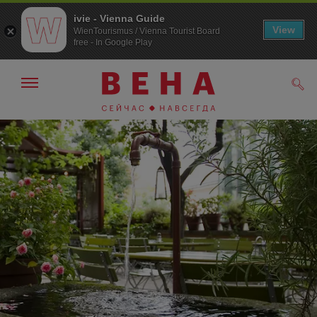
ivie - Vienna Guide
View
WienTourismus / Vienna Tourist Board
free - In Google Play
Показать/
Поис
скрыть
панель
навигации
К
К
навигации
содержанию