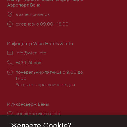
Аэропорт Вена
Расположение:
в зале прилетов
Часы
ежедневно 09:00 - 18:00
работы:
Инфоцентр Wien Hotels & Info
Эл.
info@wien.info
почта:
Телефон:
+43-1-24 555
Часы
понеде́льник-пя́тница с 9:00 до
работы:
17:00
Закрыто в праздничные дни
ИИ-консьерж Вены
concierge.vienna.info
Информация круглосуточно
Желаете Cookie?