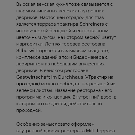
Высокая венская кухня тоже связывается с
шармом типичных венских внутренних
двориков. Настоящей отрадой для глаз
является терраса
трактира Schreiners
с
исторической беседкой и естественным
цветочным лугом, на котором весной цветут
маргаритки. Летняя терраса ресторана
Silberwirt
прячется в замковом квадрате,
комплексе зданий эпохи Бидермайера с
лабиринтом из небольшим внутренних
двориков. В венском ресторане
Gastwirtschaft im Durchhaus («Трактир на
проходе»)
можно пообедать под крышей из
зеленой листвы. Название ресторана - его
программа и концепция. Внутренний двор, в
котором он находится, действительно
проходной.
Особенно замысловато оформлен
внутренний дворик ресторана
Mill
. Терраса