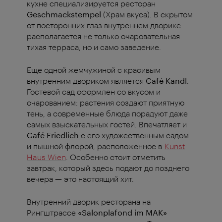
кухне специализируется ресторан
Geschmackstempel
(Храм вкуса). В скрытом
от посторонних глаз внутреннем дворике
располагается не только очаровательная
тихая терраса, но и само заведение.
Еще одной жемчужиной с красивым
внутренним двориком является
Café Kandl
.
Гостевой сад оформлен со вкусом и
очарованием: растения создают приятную
тень, а современные блюда порадуют даже
самых взыскательных гостей. Впечатляет и
Café Friedlich
с его художественным садом
и пышной флорой, расположенное в
Kunst
Haus Wien
. Особенно стоит отметить
завтрак, который здесь подают до позднего
вечера — это настоящий хит.
Внутренний дворик ресторана на
Рингштрассе
«Salonplafond im MAK»