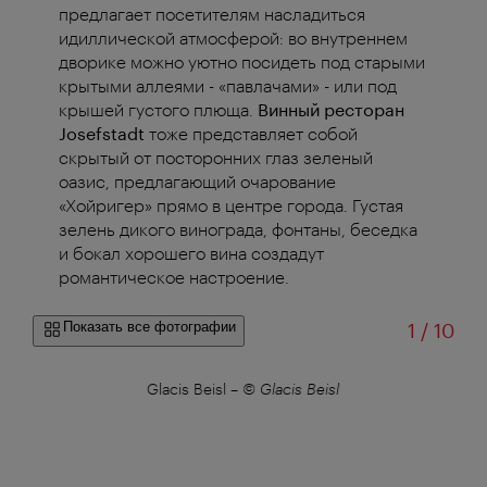
предлагает посетителям насладиться
идиллической атмосферой: во внутреннем
дворике можно уютно посидеть под старыми
крытыми аллеями - «павлачами» - или под
крышей густого плюща.
Винный ресторан
Josefstadt
тоже представляет собой
скрытый от посторонних глаз зеленый
оазис, предлагающий очарование
«Хойригер» прямо в центре города. Густая
зелень дикого винограда, фонтаны, беседка
и бокал хорошего вина создадут
романтическое настроение.
из
Показать все фотографии
1
/
10
Glacis Beisl
–
© Glacis Beisl