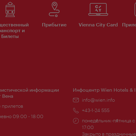
щественный
Прибытие
Vienna City Card
Прило
ранспорт и
Билеты
ристической информации
Инфоцентр Wien Hotels & 
 Вена
Эл.
info@wien.info
ложение:
е прилетов
почта:
Телефон:
+43-1-24 555
евно 09:00 - 18:00
Часы
понеде́льник-пя́тница с
ы:
работы:
17:00
Закрыто в праздничные