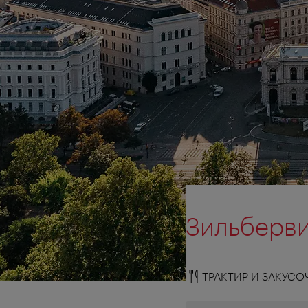
Зильбервир
ТРАКТИР И ЗАКУСО