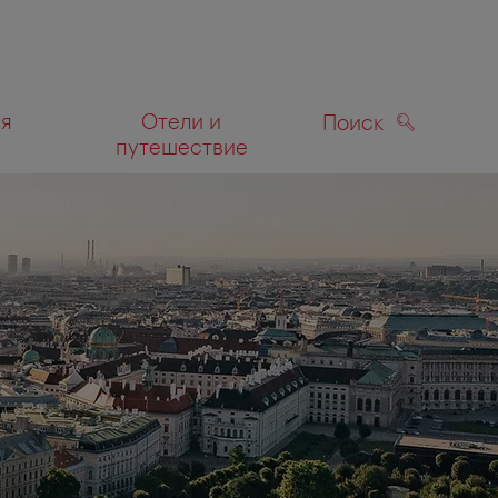
ля
Отели и
Поиск
путешествие
ПОИСК
а карте