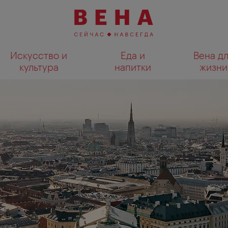
Искусство и
Еда и
Вена д
культура
напитки
жизни
Показать результаты поиска н