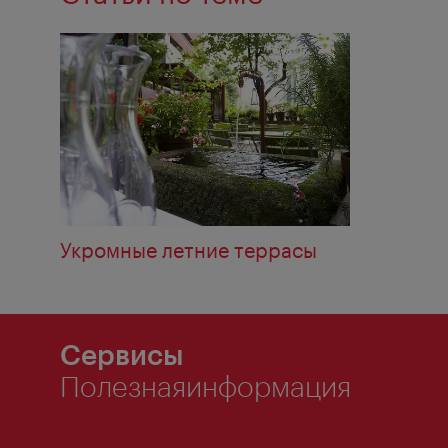
Укромные летние террасы
Сервисы
Полезнаяинформация