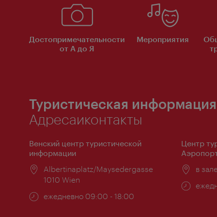
Достопримечательности
Мероприятия
Об
от А до Я
т
Туристическая информация
Адресаиконтакты
Венский центр туристической
Центр ту
информации
Аэропорт
Расположение:
Albertinaplatz/Maysedergasse
Распо
в зал
1010 Wien
Часы
ежедн
Часы
ежедневно 09:00 - 18:00
работ
работы: