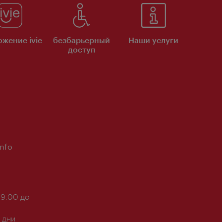
жение ivie
безбарьерный
Наши услуги
доступ
Info
 9:00 до
 дни