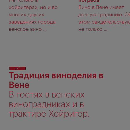
хойригерах, но и во
Вино в Вене имеет
многих других
долгую традицию. О
заведениях города
этом свидетельству
венское вино ...
не только ...
Традиция виноделия в
Пока
текс
Вене
альт
В гостях в венских
виноградниках и в
трактире Хойригер.