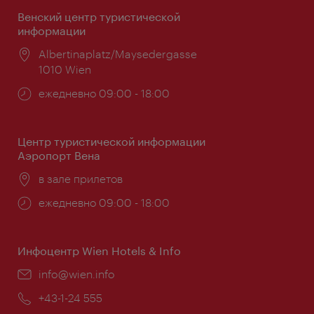
Венский центр туристической
информации
Расположение:
Albertinaplatz/Maysedergasse
1010 Wien
Часы
ежедневно 09:00 - 18:00
работы:
Центр туристической информации
Аэропорт Вена
Расположение:
в зале прилетов
Часы
ежедневно 09:00 - 18:00
работы:
Инфоцентр Wien Hotels & Info
Эл.
info@wien.info
почта:
Телефон:
+43-1-24 555