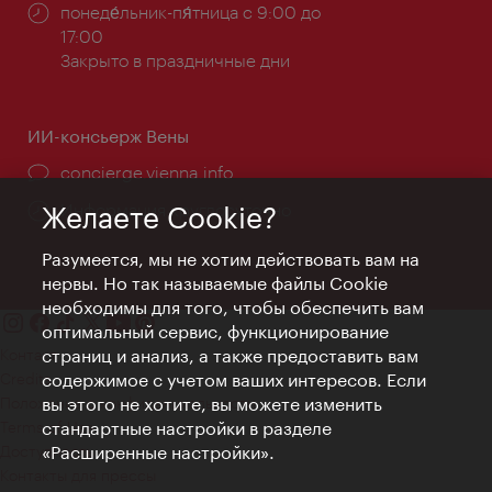
Часы
понеде́льник-пя́тница с 9:00 до
работы:
17:00
Закрыто в праздничные дни
ИИ-консьерж Вены
concierge.vienna.info
Информация круглосуточно
Желаете Cookie?
Разумеется, мы не хотим действовать вам на
нервы. Но так называемые файлы Cookie
необходимы для того, чтобы обеспечить вам
оптимальный сервис, функционирование
страниц и анализ, а также предоставить вам
Контакт
содержимое с учетом ваших интересов. Если
Credits
вы этого не хотите, вы можете изменить
Положение о конфиденциальности
стандартные настройки в разделе
Terms of Use
«Расширенные настройки».
Доступность
Контакты для прессы