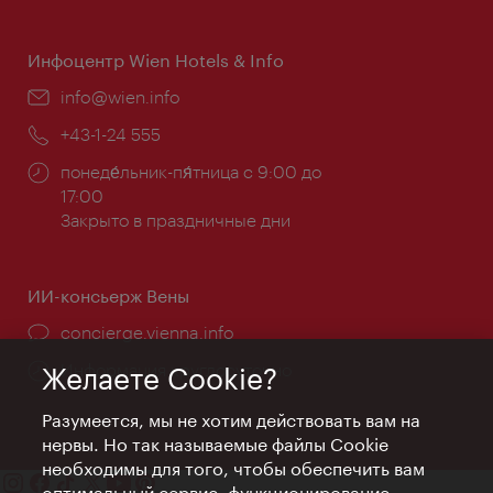
работы:
Инфоцентр Wien Hotels & Info
Эл.
info@wien.info
почта:
Телефон:
+43-1-24 555
Часы
понеде́льник-пя́тница с 9:00 до
работы:
17:00
Закрыто в праздничные дни
ИИ-консьерж Вены
concierge.vienna.info
Информация круглосуточно
Желаете Cookie?
Разумеется, мы не хотим действовать вам на
нервы. Но так называемые файлы Cookie
необходимы для того, чтобы обеспечить вам
оптимальный сервис, функционирование