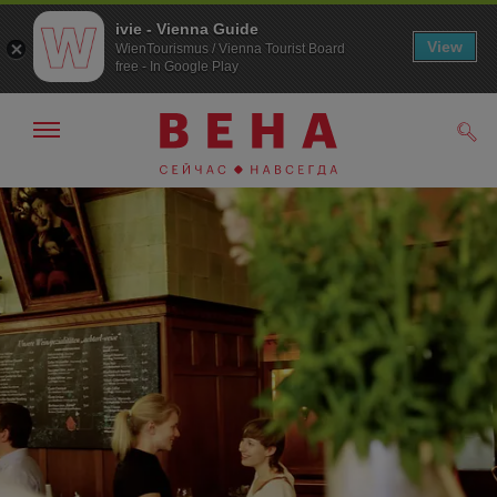
ivie - Vienna Guide
View
WienTourismus / Vienna Tourist Board
free - In Google Play
Показать/
Поис
скрыть
панель
навигации
К
К
навигации
содержанию