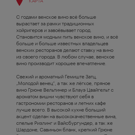
КАРТА
С годами венское вино всё больше
вырастает за рамки традиционных
хойригеров и завоёвывает город.
Становится модным пить венское вино, и всё
больше и больше известных владельцев
венских ресторанов делают ставку на вино
из своего города. В любом случае, венское
вино производит хорошее впечатление.
Свежий и ароматный Гемиште Затц,
„Молодой венец“, а так же лёгкое, пряное
вино Грюне Вельтинер и Блауэ Цвайгельт с
ароматом вишни чувствуют себя в
гастрономии ресторанов и летних кафе
лучше всего. В высокой кухне больший
акцент сделан на высококачественные вина,
спелые Ризлинг и Вайсбургундер, а так же
Шардоне, Савиньон бланк, крепкий Грюне