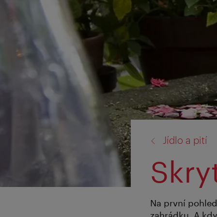
zpět
Jídlo a pití
na:
Skry
Na první pohled
zahrádku. A když