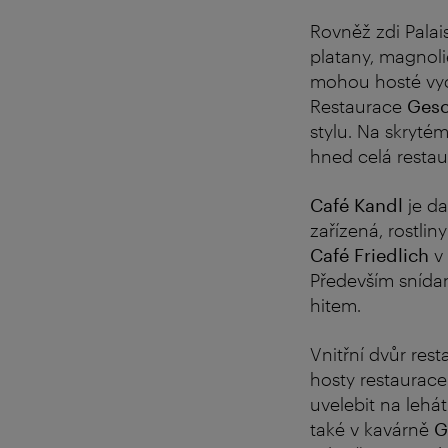
Rovněž zdi Palai
platany, magnoli
mohou hosté vychu
Restaurace
Ges
stylu. Na skrytém
hned celá restau
Café Kandl
je da
zařízená, rostlin
Café Friedlich
v
Především snída
hitem.
Vnitřní dvůr res
hosty restaurace
uvelebit na lehá
také v kavárně
G