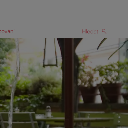
tování
Hledat
HLEDAT
na mapě
ilem vyzváni k tomu, abyste se s námi podělili o svou