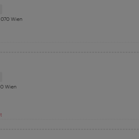
H
1070 Wien
H
50 Wien
t