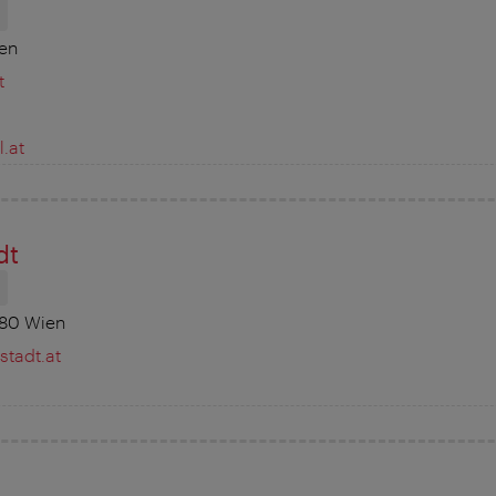
H
ien
t
.at
dt
H
080 Wien
stadt.at