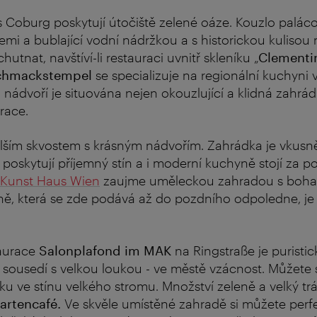
s Coburg poskytují útočiště zelené oáze. Kouzlo palác
emi a bublající vodní nádržkou a s historickou kulisou 
tnat, navštíví-li restauraci uvnitř skleníku „
Clementi
chmackstempel
se specializuje na regionální kuchyni
 nádvoří je situována nejen okouzlující a klidná zahrád
race.
lším skvostem s krásným nádvořím. Zahrádka je vkus
y poskytují příjemný stín a i moderní kuchyně stojí za p
Kunst Haus Wien
zaujme uměleckou zahradou s bohat
ně, která se zde podává až do pozdního odpoledne, j
taurace
Salonplafond im MAK
na Ringstraße je puristi
 sousedí s velkou loukou - ve městě vzácnost. Můžete
tku ve stínu velkého stromu. Množství zeleně a velký tr
artencafé.
Ve skvěle umístěné zahradě si můžete perf