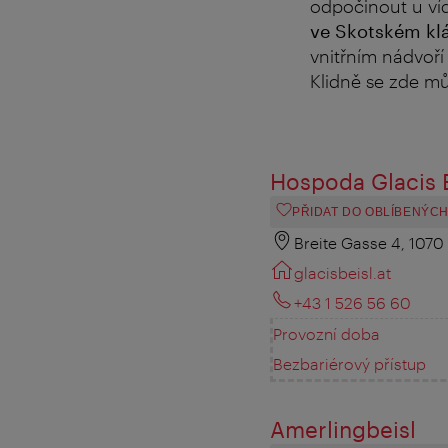
odpočinout u víd
ve Skotském klá
vnitřním nádvoří 
Klidně se zde můž
Hospoda Glacis B
PŘIDAT DO OBLÍBENÝC
Breite Gasse 4, 1070
glacisbeisl.at
+43 1 526 56 60
Provozní doba
Bezbariérový přístup
Amerlingbeisl