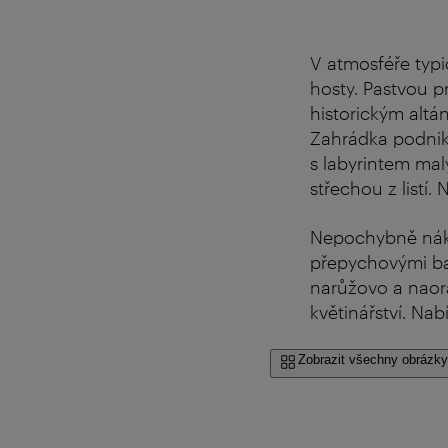
V atmosféře typi
hosty. Pastvou p
historickým altá
Zahrádka podni
s labyrintem ma
střechou z listí.
Nepochybně nákl
přepychovými bar
narůžovo a naora
květinářství. Nab
Zobrazit všechny obrázky