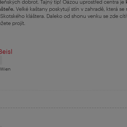
eňských dobrot. Tajný tip! Oázou uprostřed centra je
šteře.
Velké kaštany poskytují stín v zahradě, která se
Skotského kláštera. Daleko od shonu venku se zde cítíte
ete projít.
eisl
H
 Wien