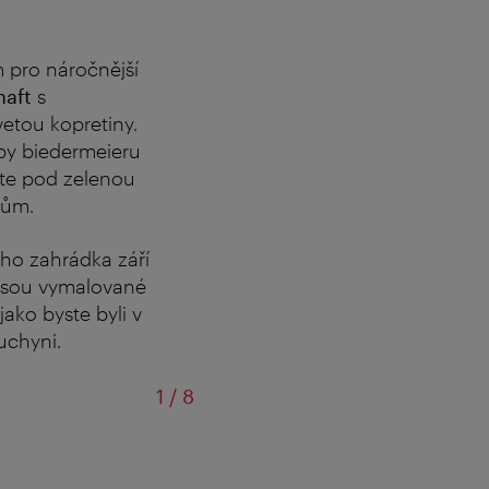
 pro náročnější
haft
s
vetou kopretiny.
y biedermeieru
íte pod zelenou
dům.
eho zahrádka září
y jsou vymalované
ako byste byli v
uchyni.
z
1
/
8