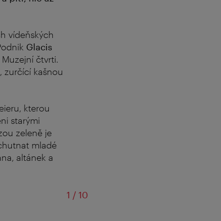
ích vídeňských
Podnik
Glacis
Muzejní čtvrti.
, zurčící kašnou
eieru, kterou
ni starými
zou zeleně je
ychutnat mladé
ána, altánek a
z
1
/
10