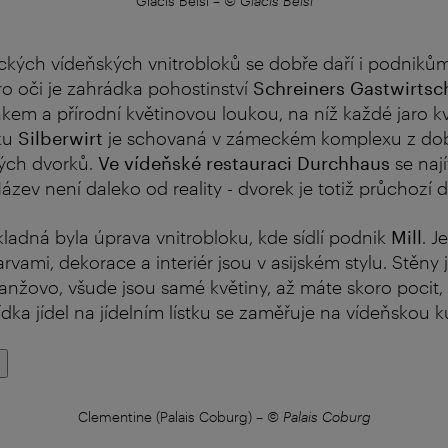
Glacis Beisl
–
© Glacis Beisl
ckých vídeňských vnitrobloků se dobře daří i podnikům
ro oči je zahrádka pohostinství
Schreiners Gastwirtsc
nkem a přírodní květinovou loukou, na níž každé jaro k
ku
Silberwirt
je schovaná v zámeckém komplexu z dob
lých dvorků.
Ve vídeňské restauraci Durchhaus
se naj
 Název není daleko od reality - dvorek je totiž průchozí 
adná byla úprava vnitrobloku, kde sídlí podnik
Mill
. J
vami, dekorace a interiér jsou v asijském stylu. Stěn
nžovo, všude jsou samé květiny, až máte skoro pocit, j
ídka jídel na jídelním lístku se zaměřuje na vídeňskou k
Clementine (Palais Coburg)
–
© Palais Coburg