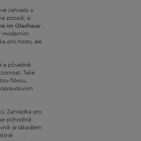
ové zahrady s
na pozadí, si
ne im Glashaus
“.
 v moderním
ka pro hosty, ale
ně a půvabně
ozornost. Také
ou flórou.
e opravdovým
cký. Zahrádka pro
 se pohodlně
ávník je lákadlem
ektně