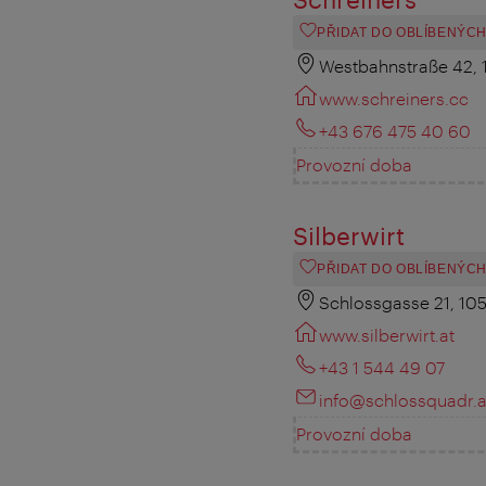
PŘIDAT DO OBLÍBENÝC
Westbahnstraße 42, 
www.schreiners.cc
+43 676 475 40 60
Provozní doba
Silberwirt
PŘIDAT DO OBLÍBENÝC
Schlossgasse 21, 10
www.silberwirt.at
+43 1 544 49 07
info@schlossquadr.a
Provozní doba