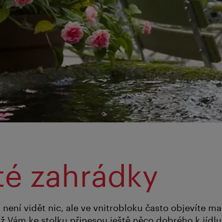
té zahrádky
 není vidět nic, ale ve vnitrobloku často objevíte m
 Vám ke stolku přinesou ještě něco dobrého k jídlu a