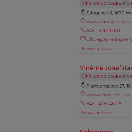
PŘIDAT DO OBLÍBENÝC
Stiftgasse 8, 1070 W
www.amerlingbeisl.a
+43 1 526 16 60
office@amerlingbeisl
Provozní doba
Vinárna Josefsta
PŘIDAT DO OBLÍBENÝC
Piaristengasse 27, 1
www.weinstube-josef
+43 1 406 46 28
Provozní doba
Schreiners