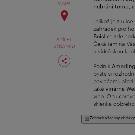
MAPA
nebrání tomu, a
Jelikož je z ulic
zahrádek pro hos
Beisl
se zde nedá
SDÍLET
Čeká tam na Vás 
STRÁNKU
a vídeňskou kuc
Rozdělit
stranu
Podnik
Amerling
byste si rozhodn
pavlačemi, před 
také
vinárna We
víno. O tu správ
sklenka dobrého 
Zobrazit všechny obrázky