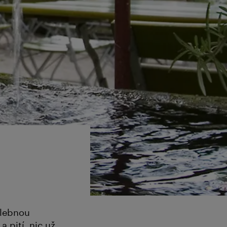
alebnou
 pití, nic už