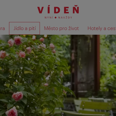
ura
Jídlo a pití
Město pro život
Hotely a ces
Výsledky hledání zobrazit 
te nevšední zážitky z dovolené!
išťování názoru hostů. Po skončení svého pobytu budete e-ma