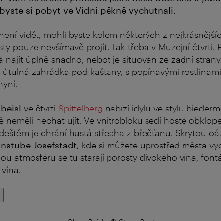
byste si pobyt ve Vídni pěkně vychutnali.
e není vidět, mohli byste kolem některých z nejkrásnějš
ty pouze nevšímavě projít. Tak třeba v Muzejní čtvrti. 
 najít úplně snadno, neboť je situován ze zadní strany 
útulná zahrádka pod kaštany, s popínavými rostlinami
hyní.
beisl
ve čtvrti
Spittelberg
nabízí idylu ve stylu biederm
ě neměli nechat ujít. Ve vnitrobloku sedí hosté obklope
deštěm je chrání hustá střecha z břečťanu. Skrytou oá
instube Josefstadt
, kde si můžete uprostřed města v
nou atmosféru se tu starají porosty divokého vína, font
vína.