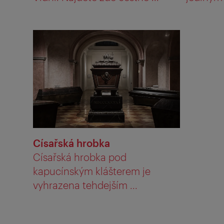
Císařská hrobka
Císařská hrobka pod
kapucínským klášterem je
vyhrazena tehdejším ...