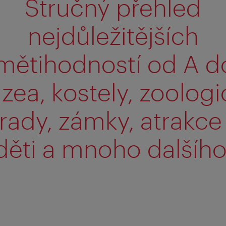
Stručný přehled
nejdůležitějších
mětihodností od A do
zea, kostely, zoologi
rady, zámky, atrakce
děti a mnoho dalšího