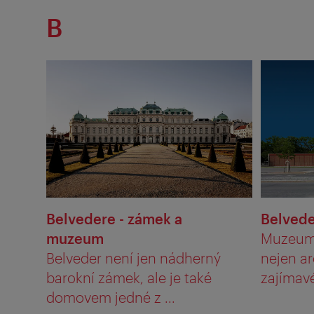
B
Belvedere - zámek a
Belvede
muzeum
Muzeum 
Belveder není jen nádherný
nejen ar
barokní zámek, ale je také
zajímavé,
domovem jedné z ...