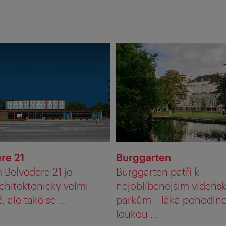
re 21
Burggarten
Belvedere 21 je
Burggarten patří k
chitektonicky velmi
nejoblíbenějším vídeňs
 ale také se ...
parkům – láká pohodln
loukou ...