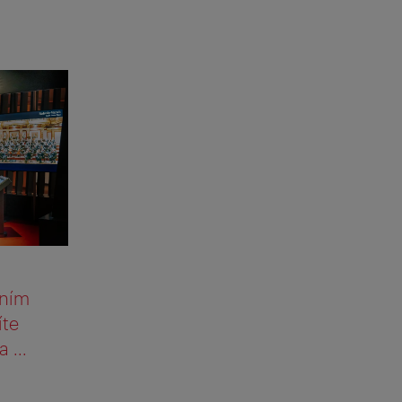
vním
íte
 ...