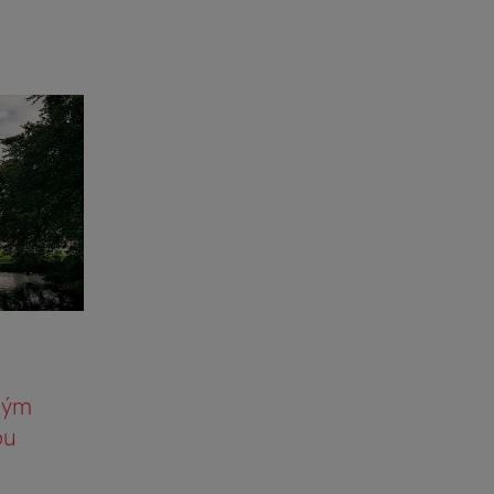
kým
ou