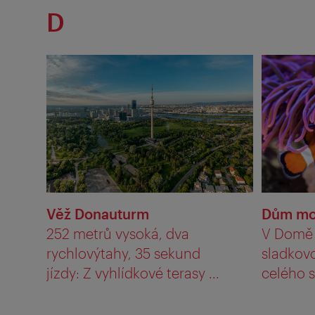
D
Věž Donauturm
Dům mo
252 metrů vysoká, dva
V Domě 
rychlovýtahy, 35 sekund
sladkov
jízdy: Z vyhlídkové terasy ...
celého s