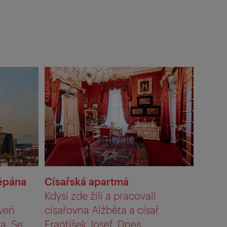
těpána
Císařská apartmá
Kdysi zde žili a pracovali
veň
císařovna Alžběta a císař
a. Se
František Josef. Dnes ...