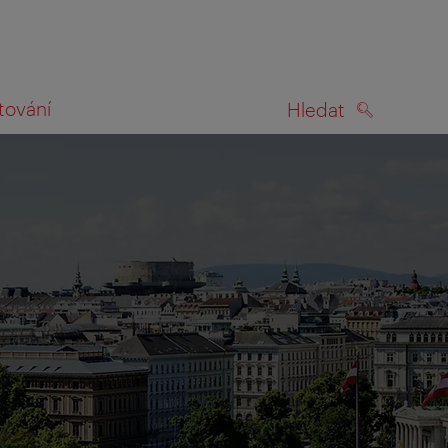
tování
Hledat
HLEDAT
na mapě