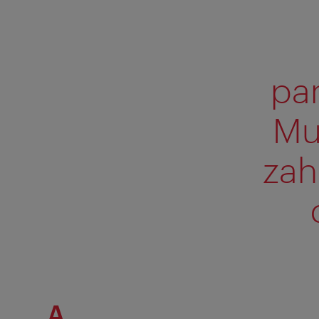
pa
Mu
zah
A