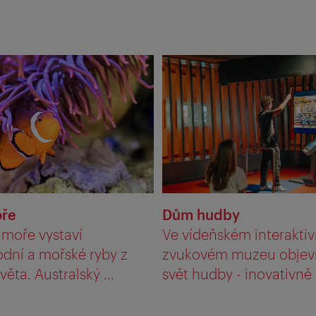
ře
Dům hudby
moře vystaví
Ve vídeňském interakti
odní a mořské ryby z
zvukovém muzeu objev
věta. Australský ...
svět hudby - inovativně a