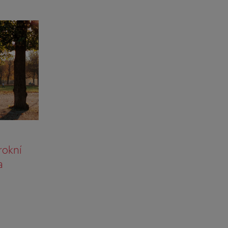
rokní
a