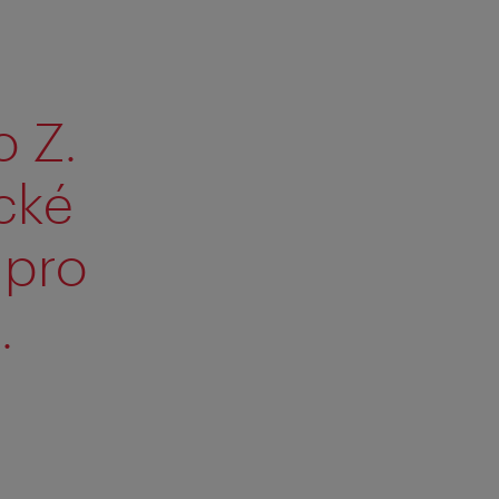
 Z.
cké
 pro
.