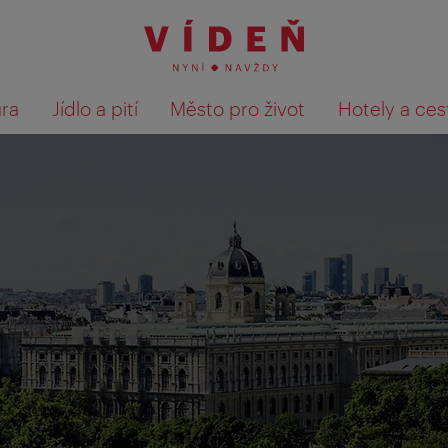
ura
Jídlo a pití
Město pro život
Hotely a ces
Výsledky hledání zobrazit 