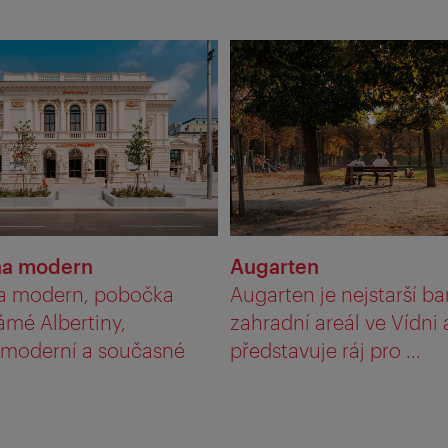
na modern
Augarten
na modern, pobočka
Augarten je nejstarší ba
ámé Albertiny,
zahradní areál ve Vídni 
 moderní a současné
představuje ráj pro ...