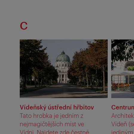
C
Vídeňský ústřední hřbitov
Centrum
Tato hrobka je jedním z
Archite
nejmagičtějších míst ve
Vídeň (s
Vídni. Najdete zde čestné ...
jediným