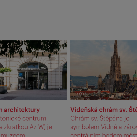
 architektury
Vídeňská chrám sv. Š
ktonické centrum
Chrám sv. Štěpána je
e zkratkou Az W) je
symbolem Vídně a záro
 muzeem ...
centrálním bodem měst