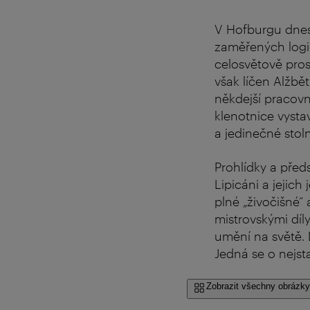
V Hofburgu dnes 
zaměřených logi
celosvětově prosl
však líčen Alžbě
někdejší pracov
klenotnice vysta
a jedinečné stol
Prohlídky a pře
Lipicáni a jejic
plné „živočišné“
mistrovskými díl
umění na světě. 
Jedná se o nejst
Zobrazit všechny obrázky