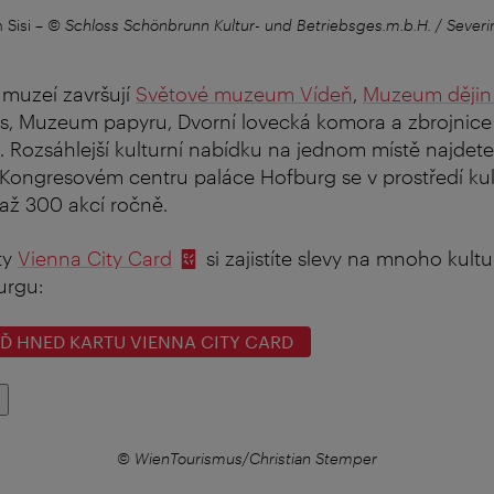
Sisi
–
© Schloss Schönbrunn Kultur- und Betriebsges.m.b.H. / Severi
 muzeí završují
Světové muzeum Vídeň
,
Muzeum dějin
 Muzeum papyru, Dvorní lovecká komora a zbrojnice
Rozsáhlejší kulturní nabídku na jednom místě najdete
v Kongresovém centru paláce Hofburg se v prostředí kul
až 300 akcí ročně.
ty
Vienna City Card
si zajistíte slevy na mnoho kultu
urgu:
EĎ HNED KARTU VIENNA CITY CARD
© WienTourismus/Christian Stemper