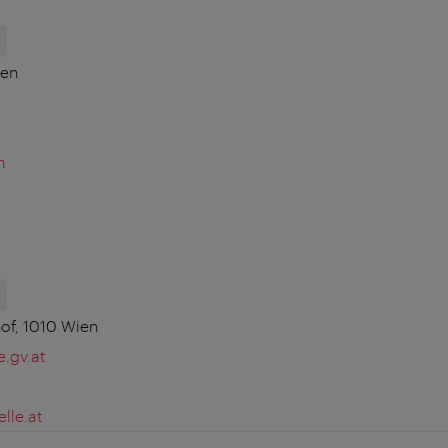
H
ien
m
H
of, 1010 Wien
.gv.at
lle.at