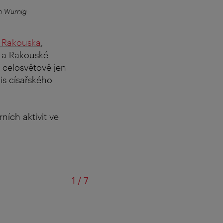
n Wurnig
Císařské komnaty
–
© Sc
 Rakouska
,
 a Rakouské
 celosvětově jen
is císařského
rních aktivit ve
z
1
/
7