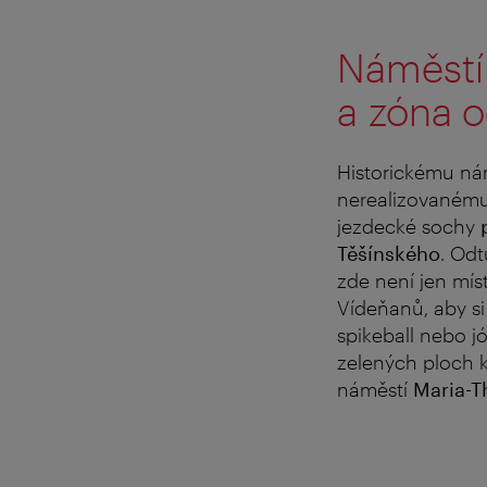
Náměstí 
a zóna 
Historickému ná
nerealizovanému
jezdecké sochy
Těšínského
. Odt
zde není jen mís
Vídeňanů, aby si 
spikeball nebo j
zelených ploch 
náměstí
Maria-T