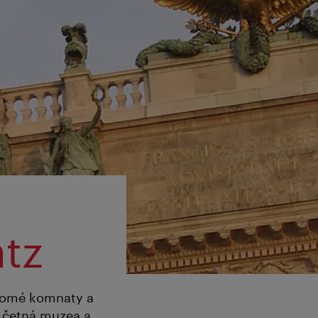
tz
kromé komnaty a
e četná muzea a