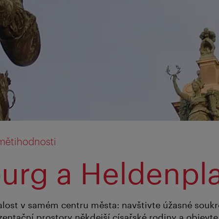
mětihodnosti
urg a Heldenpla
alost v samém centru města: navštivte úžasné sou
zentační prostory někdejší císařské rodiny a objevt