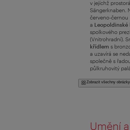
v jejíchž prosto
Sängerknaben. N
červeno-černou
a
Leopoldinské 
spolkového prezi
(Vnitrohradní).
křídlem
s bronzo
a uzavírá se ne
společně s řadou
půlkruhovitý pa
Zobrazit všechny obrázky
Umění a 