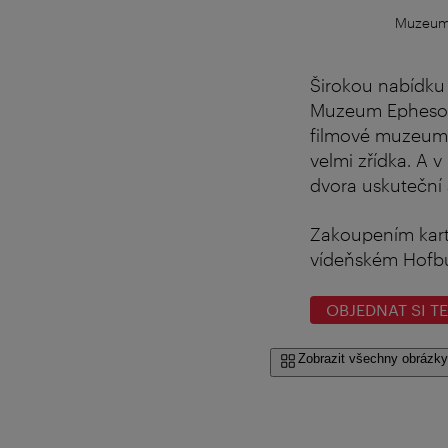
Muzeum 
Širokou nabídku
Muzeum Ephesos,
filmové muzeum. 
velmi zřídka. A 
dvora uskuteční 
Zakoupením kar
vídeňském Hofb
OBJEDNAT SI T
Zobrazit všechny obrázky