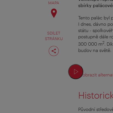
MAPA
sbírky palácov
Tento palác byl 
I dnes, dávno po
státu - spolkové
SDÍLET
postupně dále ro
STRÁNKU
2
300 000 m
. D
Rozdělit
budov na světě.
stranu
Zobrazit alternat
Historic
Původní středově