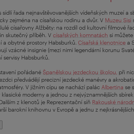
sídlí řada nejnavštěvovanějších vídeňských muzeí a sb
cky zejména na císařskou rodinu a dvůr. V
Muzeu Sisi
s
ulé císařovny Alžběty: na rozdíl od kultovní filmové řad
tin skutečný příběh. V
císařských komnatách
si můžete
ní a obytné prostory Habsburků.
Císařská klenotnice
a S
vují vzácné insignie (mezi nimi legendární korunu Svaté
ní servisy Habsburků.
dstavení pořádané
Španělskou jezdeckou školou,
při ni
h jezdci předvádějí precizní jezdecké manévry a akrobati
 atmosféry. V jižním cípu se nachází palác
Albertina
se 
y klasické moderny a jednou z nejvýznamnějších sbírek
Dalším z klenotů je Reprezentační síň
Rakouské národn
arší barokní knihovnu v Evropě a jednu z nejkrásnějších