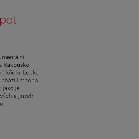
spot
umentální
ka Rakousko-
ké křídlo. Louka
řichází i mnoho
 jako je
ových a jiných
na