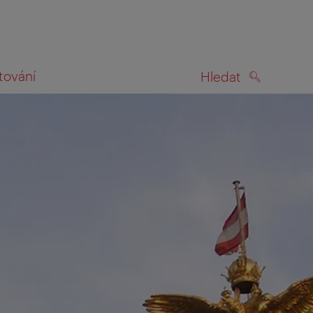
tování
Hledat
HLEDAT
na mapě