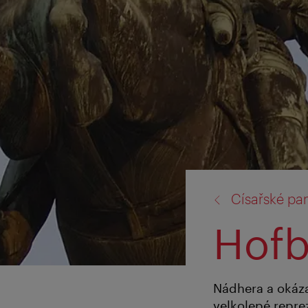
zpět
Císařské pa
na:
Hofb
Nádhera a okáz
velkolepé repre