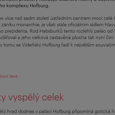
ého komplexu Hofburg.
po více než sedm století ústředním centrem moci celé 
 zániku monarchie, je však stále oficiálním sídlem hla
ho prezidenta. Rod Habsburků tento
rozlehlý palác od 1
zšiřoval a jeho celková zastavěná plocha tak nyní činí
íky tomu se Vídeňský Hofburg
řadí k největším souvis
ivní text
ky vyspělý celek
ký hrad dodnes v paláci Hofburg připomíná gotická hr