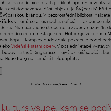
rách se na nedělních mších podílí chlapecký pěvecký s
ejstarší dochovanou částí objektu je
Švýcarské křídl
Švýcarskou bránou
. V bezprostřední blízkosti najdet
křídlo
, v němž se dnes nachází oficiální rezidence ra
denta. Náměstí v jeho středu nese zvučný název "In d
 Směrem do centra města je areál Hofburgu zakončen
M
vou kopulí. Komplex budov dále pokračuje podél par
daleko
Vídeňské státní opery
. V poslední etapě výstavby 
 budov na třídě Ringstrasse, nejvýraznější součást ko
lác
Neue Burg
na náměstí
Heldenplatz
.
© WienTourismus/Peter Rigaud
kultura všude, kam se podí