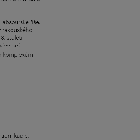
Habsburské říše.
vy rakouského
3. století
 více než
lým komplexům
adní kaple,