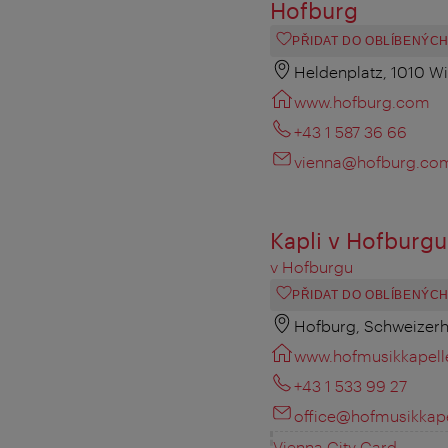
Hofburg
PŘIDAT DO OBLÍBENÝC
Heldenplatz, 1010 W
www.hofburg.com
+43 1 587 36 66
vienna@hofburg.co
Kapli v Hofburgu
v Hofburgu
PŘIDAT DO OBLÍBENÝC
Hofburg, Schweizerh
www.hofmusikkapelle
+43 1 533 99 27
office@hofmusikkape
Vienna City Card