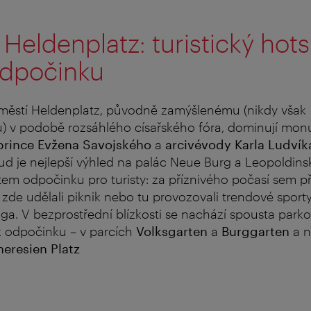
Heldenplatz: turistický hot
odpočinku
městí Heldenplatz, původně zamýšlenému (nikdy však
) v podobě rozsáhlého císařského fóra, dominují mon
prince Evžena Savojského
a
arcivévody Karla Ludví
ud je nejlepší výhled na palác Neue Burg a Leopoldins
tem odpočinku pro turisty: za příznivého počasí sem p
zde udělali piknik nebo tu provozovali trendové sporty,
óga. V bezprostřední blízkosti se nachází spousta park
k odpočinku – v parcích
Volksgarten
a
Burggarten
a 
heresien Platz