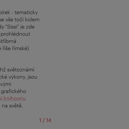
írek - tematicky
e vše točí kolem
y "Sissi" je zde
 prohlédnout
tříbrná
 říše římské)
chž světoznámí
cké výkony, jsou
svými
 grafického
í knihovny
.
 na světě.
z
1
/
14