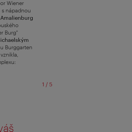
bor Wiener
o
s nápadnou
e
Amalienburg
kouského
er Burg"
ichaelským
ku Burggarten
vznikla,
mplexu:
z
1
/
5
váš