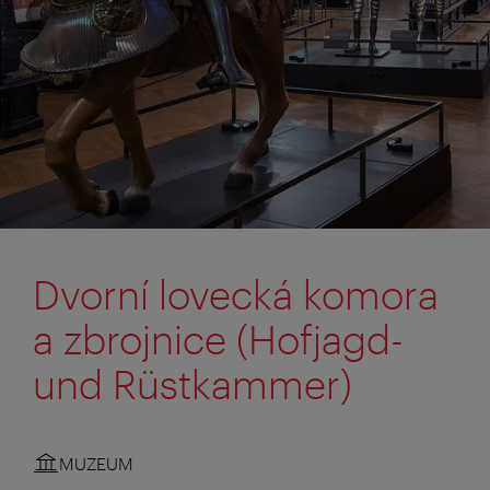
Dvorní lovecká komora
a zbrojnice (Hofjagd-
und Rüstkammer)
MUZEUM