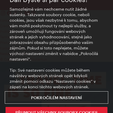
Samozřejmě vám nechceme nutit žádné
sušenky. Takzvané soubory cookie, neboli
cookies, jsou však nezbytné k tomu, abychom
Kontakty
vám mohli poskytnout ty nejlepší služby, a
Credits
zároveň umožňují fungování webových
Prohlášení o ochraně osobních údajů
stránek a jejich vyhodnocování, stejně jako
Terms of Use
zobrazování obsahu přizpůsobeného vašim
Přístupnost
zájmům. Pokud si toto nepřejete, můžete
Kontakt pro tisk
výchozí nastavení změnit v nabídce „Pokročilá
Nastavení cookies
nastavení“.
© Copyright Wien Tourismus
Tip: Své nastavení cookies můžete během
návštěvy webových stránek opět kdykoli
změnit pomocí odkazu “Nastavení cookies” v
zápatí na konci těchto webových stránek.
POKROČILÉM NASTAVENÍ
PŘIJMOUT VŠECHNY SOUBORY COOKIES