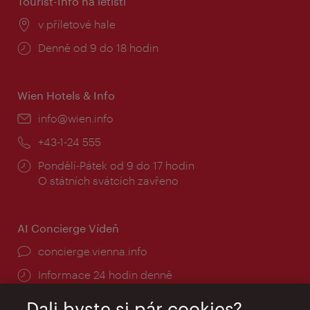
Tourist-Info na letišti
Místo:
v příletové hale
Provozní
Denně od 9 do 18 hodin
doba:
Wien Hotels & Info
E-
info@wien.info
mail:
Telefon:
+43-1-24 555
Provozní
Pondělí-Pátek od 9 do 17 hodin
doba:
O státních svátcích zavřeno
AI Concierge Vídeň
concierge.vienna.info
Informace 24 hodin denně
Dali byste si pár cookies?