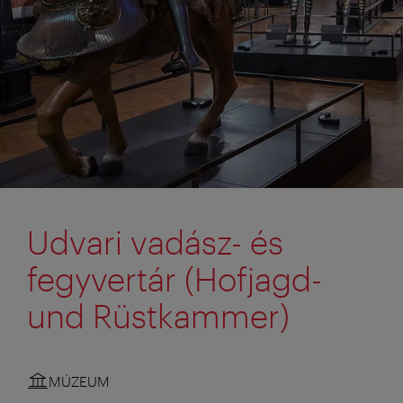
Udvari vadász- és
fegyvertár (Hofjagd-
und Rüstkammer)
MÚZEUM