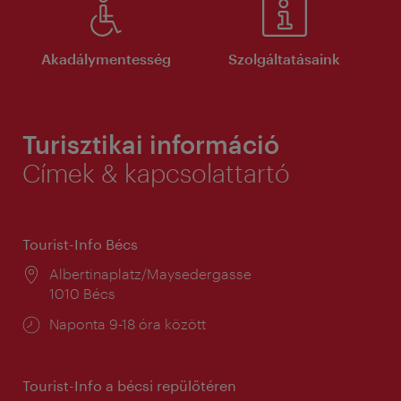
Akadálymentesség
Szolgáltatásaink
Turisztikai információ
Címek & kapcsolattartó
Tourist-Info Bécs
Helyszín:
Albertinaplatz/Maysedergasse
1010 Bécs
Nyitva
Naponta 9-18 óra között
tartás:
Tourist-Info a bécsi repülőtéren