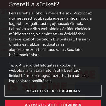
Szereti a sütiket?
Persze néha a jóból is megárt a sok. Viszont az
úgy nevezett sütik szükségesek ahhoz, hogy a
Kapcsolat
legjobb szolgáltatást nyújthassuk Önnek.
Credits
Lehetővé teszik a weboldalak és kiértékelések
Adatvédelmi nyilatkozat
működtetését, valamint az Ön érdeklődési
Terms of Use
köreire szabott tartalom biztosítását. Ha nem
Megközelíthetőség
óhajtja ezt, akkor módosítsa az
Sajtókapcsolat
alapértelmezett beállításokat a „Részletes
Sütik beállítása
beállítások“ alatt.
© Copyright WienTourismus
Tipp: A weboldal látogatása közben a
weboldal alján található „Sütik beállítás”
linkkel bármikor megváltoztathatja a sütikkel
kapcsolatos beállításait.
RESZLETES BEÁLLÍTÁSOKBAN
AS ÖSSZES SÜTI ELFOGADÁSA