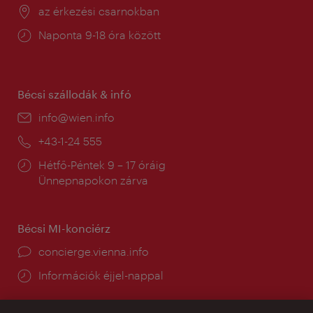
Helyszín:
az érkezési csarnokban
Nyitva
Naponta 9-18 óra között
tartás:
Bécsi szállodák & infó
E-
info@wien.info
mail:
Telefon:
+43-1-24 555
Nyitva
Hétfő-Péntek 9 – 17 óráig
tartás:
Ünnepnapokon zárva
Bécsi MI-konciérz
concierge.vienna.info
Információk éjjel-nappal