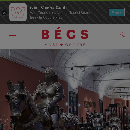
ivie - Vienna Guide
View
WienTourismus / Vienna Tourist Board
free - In Google Play
Navigáció
Kere
kijelzése
/
elrejtése
A
A
navigációhoz
tartalomhoz