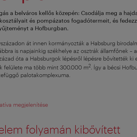
gás a belváros kellős közepén: Csodálja meg a hajda
osztályait és pompázatos fogadótermeit, és fedezz
űjteményt a Hofburgban.
vszázadon át innen kormányozták a Habsburg birodal
bbra is napjainkig székhelye az osztrák államfőnek – a
század óta a Habsburgok lépésről lépésre bővítették ki 
2
ek felülete ma több mint 300.000 m
. Így a bécsi Hofb
zefüggő palotakomplexuma.
atíva megjelenítése
elem folyamán kibővített