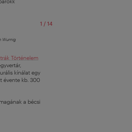
barokk
/
1
/
14
n Wurnig
Császári lakosztályok
–
© S
trák Történelem
gyvertár,
rális kínálat egy
tt évente kb. 300
 magának a bécsi