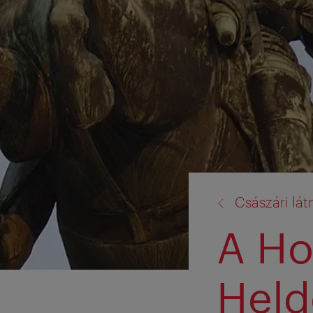
vissza
Császári lát
a:
A Ho
Held