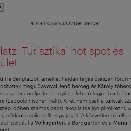
e
© WienTourismus/Christian Stemper
atz: Turisztikai hot spot és
ület
yú Heldenplatzot, amelyet hajdan tágas császári fórum
ósítottak meg),
Savoyai Jenő herceg
és
Károly főher
as szobra uralja. Innen nyílik a lehető legjobb a kilátá
ra (Leopoldinischer Trakt). A rét nem csak a turisták s
szép időben számos bécsi lakos is ide jön piknikezni, 
i, például a spikeballt vagy jógát. A közvetlen közelb
ható, például a
Volksgarten
, a
Burggarten
és a
Maria-T
tani.