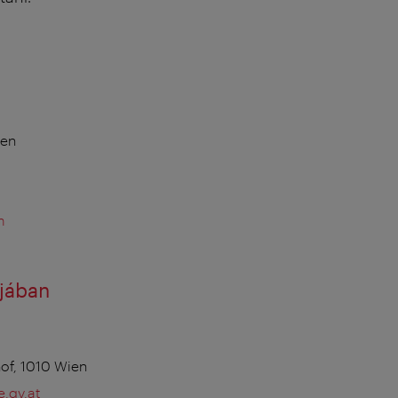
ien
m
jában
of, 1010 Wien
.gv.at