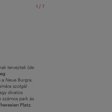
/
1
/
7
nak terveztek (de
ceg
s a Neue Burgra,
zámára szolgál
vagy divatos
en számos park ás
heresien Platz
,