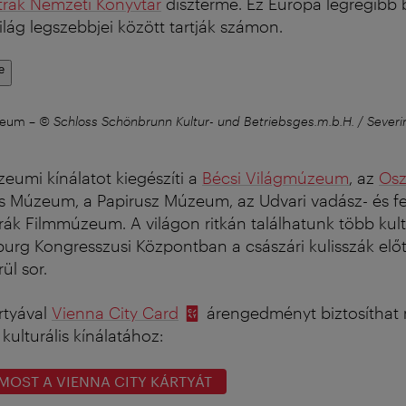
trák Nemzeti Könyvtár
díszterme. Ez Európa legrégibb 
ilág legszebbjei között tartják számon.
e
zeum
–
© Schloss Schönbrunn Kultur- und Betriebsges.m.b.H. / Severi
eumi kínálatot kiegészíti a
Bécsi Világmúzeum
, az
Osz
s Múzeum, a Papirusz Múzeum, az Udvari vadász- és fe
rák Filmmúzeum. A világon ritkán találhatunk több kultu
burg Kongresszusi Központban a császári kulisszák elő
ül sor.
rtyával
Vienna City Card
árengedményt biztosíthat
ulturális kínálatához:
MOST A VIENNA CITY KÁRTYÁT