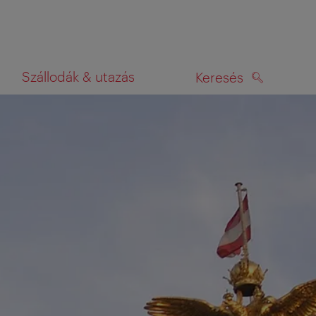
Szállodák & utazás
Keresés
KERESÉS
rképen