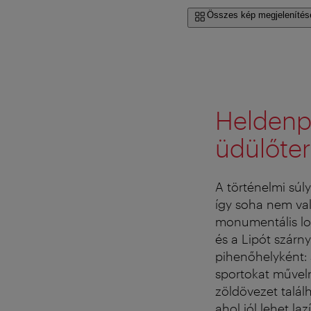
Összes kép megjelenítés
Heldenpl
üdülőter
A történelmi súl
így soha nem val
monumentális lov
és a Lipót szárny
pihenőhelyként: 
sportokat műveln
zöldövezet talál
ahol jól lehet lazí