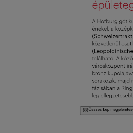
épülete
A Hofburg gótiku
énekel, a középk
(Schweizertrakt
közvetlenül csat
(Leopoldinische
található. A közö
városközpont ir
bronz kupolájáv
sorakozik, majd 
fázisában a Ring
legjellegzetesebb
Összes kép megjelenítés