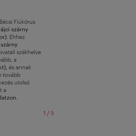
Bécsi Fiúkórus
ájci szárny
or)
. Ehhez
 szárny
ivatali székhelye
ovább, a
kt),
és annak
m tovább
tkezés utolsó
t a
latzon
.
/
1
/
5