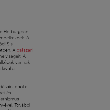
 a Hofburgban
rendelkeznek. A
di Sisi
tétben. A
császári
elyiségeit. A
elképek vannak
 kívül a
dásain, ahol a
ket és
dernizmus
nyével. További