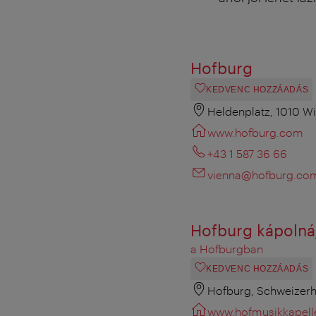
Hofburg
KEDVENC HOZZÁADÁS
Heldenplatz, 1010 W
www.hofburg.com
+43 1 587 36 66
vienna@hofburg.co
Hofburg kápolná
a Hofburgban
KEDVENC HOZZÁADÁS
Hofburg, Schweizerh
www.hofmusikkapelle