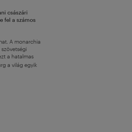
ni császári
e fel a számos
mat. A monarchia
 szövetségi
ezt a
hatalmas
urg
a világ egyik