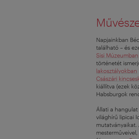
Művészet
Napjainkban Bé
található – és e
Sisi Múzeumban
történetét ismer
lakosztályokban
Császári kincse
kiállítva (ezek 
Habsburgok rendkí
Állati a hangulat
világhírű lipicai
mutatványaikat. 
mesterműveivel, 