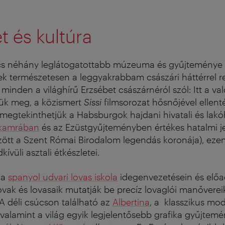
 és kultúra
cs néhány leglátogatottabb múzeuma és gyűjteménye
zek természetesen a leggyakrabbam császári háttérrel 
minden a világhírű Erzsébet császárnéról szól: Itt a való
jük meg, a közismert
Sissi
filmsorozat hősnőjével ellen
megtekinthetjük a Habsburgok hajdani hivatali és lakóh
skamrában
és az Ezüstgyűjteményben értékes hatalmi j
között a Szent Római Birodalom legendás koronája), ezen
vüli asztali étkészletei.
 a
spanyol udvari lovas iskola
idegenvezetésein és előa
 lovak és lovasaik mutatják be precíz lovaglói manőverei
A déli csúcson található az
Albertina
, a klasszikus mo
valamint a világ egyik legjelentősebb grafika gyűjtemé